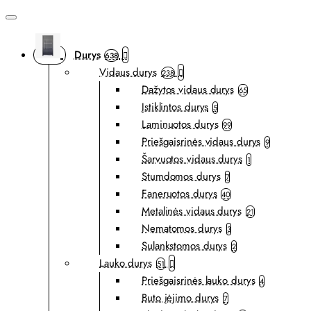
Durys
638
Vidaus durys
238
Dažytos vidaus durys
65
Įstiklintos durys
5
Laminuotos durys
99
Priešgaisrinės vidaus durys
9
Šarvuotos vidaus durys
1
Stumdomos durys
7
Faneruotos durys
40
Metalinės vidaus durys
21
Nematomos durys
3
Sulankstomos durys
2
Lauko durys
51
Priešgaisrinės lauko durys
4
Buto įėjimo durys
7