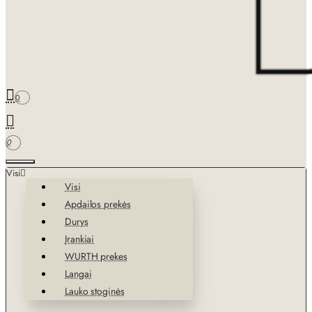
0
0
Visi
Visi
Apdailos prekės
Durys
Įrankiai
WURTH prekes
Langai
Lauko stoginės