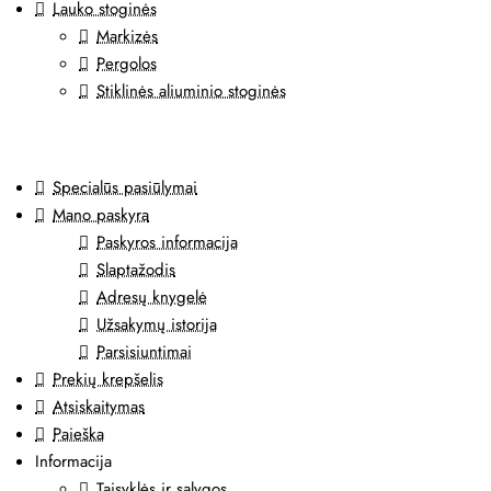
Lauko stoginės
Markizės
Pergolos
Stiklinės aliuminio stoginės
Specialūs pasiūlymai
Mano paskyra
Paskyros informacija
Slaptažodis
Adresų knygelė
Užsakymų istorija
Parsisiuntimai
Prekių krepšelis
Atsiskaitymas
Paieška
Informacija
Taisyklės ir sąlygos