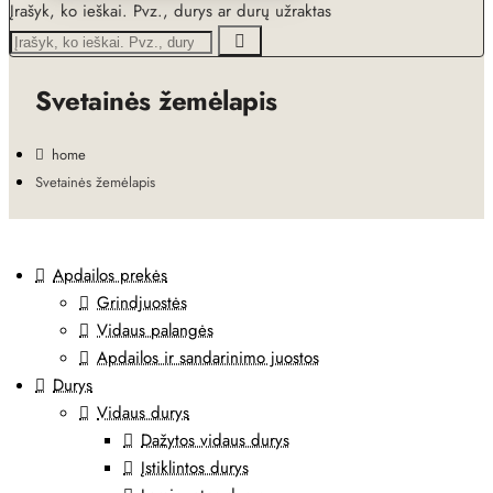
Įrašyk, ko ieškai. Pvz., durys ar durų užraktas
Svetainės žemėlapis
home
Svetainės žemėlapis
Apdailos prekės
Grindjuostės
Vidaus palangės
Apdailos ir sandarinimo juostos
Durys
Vidaus durys
Dažytos vidaus durys
Įstiklintos durys