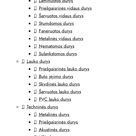
Laminuotos durys
Priešgaisrinės vidaus durys
Šarvuotos vidaus durys
Stumdomos durys
Faneruotos durys
Metalinės vidaus durys
Nematomos durys
Sulankstomos durys
Lauko durys
Priešgaisrinės lauko durys
Buto įėjimo durys
Skydinės lauko durys
Šarvuotos lauko durys
PVC lauko durys
Techninės durys
Metalinės durys
Priešgaisrinės durys
Akustinės durys