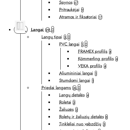
Spynos
67
Pritraukėjai
9
Atramos ir fiksatoriai
17
Langai
29
Langų tipai
3
PVC langai
1
FRAMEX profilis
4
Kömmerling profilis
4
VEKA profilis
4
Aliumininiai langai
1
Stumdomi langai
1
Priedai langams
26
Langų detalės
4
Roletai
3
Žaliuzės
2
Roletų ir žaliuzių detalės
8
Tinkleliai nuo vabzdžių
3