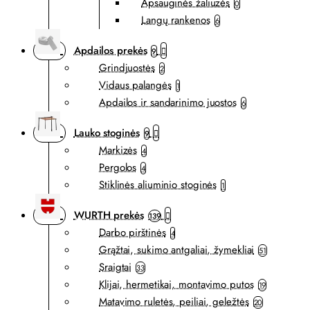
Apsauginės žaliuzės
0
Langų rankenos
6
Apdailos prekės
9
Grindjuostės
2
Vidaus palangės
1
Apdailos ir sandarinimo juostos
6
Lauko stoginės
9
Markizės
4
Pergolos
4
Stiklinės aliuminio stoginės
1
WURTH prekės
139
Darbo pirštinės
4
Grąžtai, sukimo antgaliai, žymekliai
51
Sraigtai
33
Klijai, hermetikai, montavimo putos
19
Matavimo ruletės, peiliai, geležtės
20