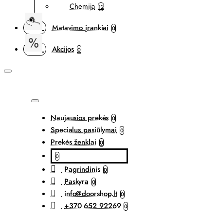
Chemija
12
Matavimo įrankiai
0
Akcijos
0
Naujausios prekės
0
Specialus pasiūlymai
0
Prekės ženklai
0
0
Pagrindinis
0
Paskyra
0
info@doorshop.lt
0
+370 652 92269
0