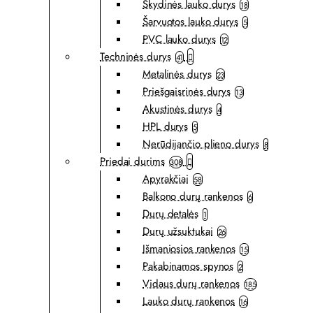
Skydinės lauko durys
18
Šarvuotos lauko durys
5
PVC lauko durys
12
Techninės durys
41
Metalinės durys
23
Priešgaisrinės durys
13
Akustinės durys
4
HPL durys
5
Nerūdijančio plieno durys
8
Priedai durims
308
Apyrakčiai
58
Balkono durų rankenos
6
Durų detalės
1
Durų užsuktukai
26
Išmaniosios rankenos
15
Pakabinamos spynos
2
Vidaus durų rankenos
185
Lauko durų rankenos
16