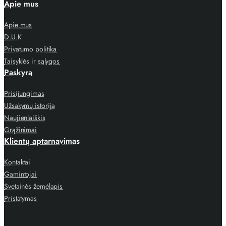
Apie mus
Apie mus
D.U.K
Privatumo politika
Taisyklės ir sąlygos
Paskyra
Prisijungimas
Užsakymų istorija
Naujienlaiškis
Grąžinimai
Klientų aptarnavimas
Kontaktai
Gamintojai
Svetainės žemėlapis
Pristatymas