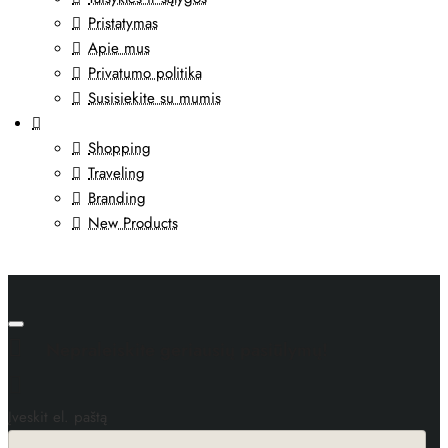
Pristatymas
Apie mus
Privatumo politika
Susisiekite su mumis
Shopping
Traveling
Branding
New Products
Nepraleiskite geriausių pasiūlymų!
Įveskit el. paštą