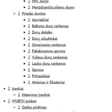
HPL durys
Nerūdijančio plieno durys
Priedai durims
Apyrakčiai
Balkono durų rankenos
Durų detalės
Durų užsuktukai
Išmaniosios rankenos
Pakabinamos spynos
Vidaus durų rankenos
Lauko durų rankenos
Spynos
Pritraukėjai
Atramos ir fiksatoriai
Įrankiai
Matavimo įrankiai
WURTH prekes
Darbo pirštinės