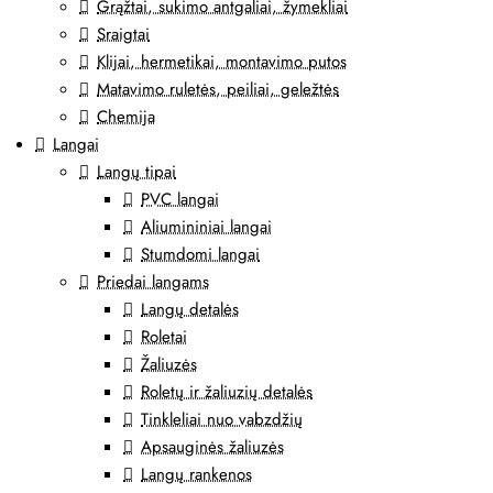
Grąžtai, sukimo antgaliai, žymekliai
Sraigtai
Klijai, hermetikai, montavimo putos
Matavimo ruletės, peiliai, geležtės
Chemija
Langai
Langų tipai
PVC langai
Aliumininiai langai
Stumdomi langai
Priedai langams
Langų detalės
Roletai
Žaliuzės
Roletų ir žaliuzių detalės
Tinkleliai nuo vabzdžių
Apsauginės žaliuzės
Langų rankenos