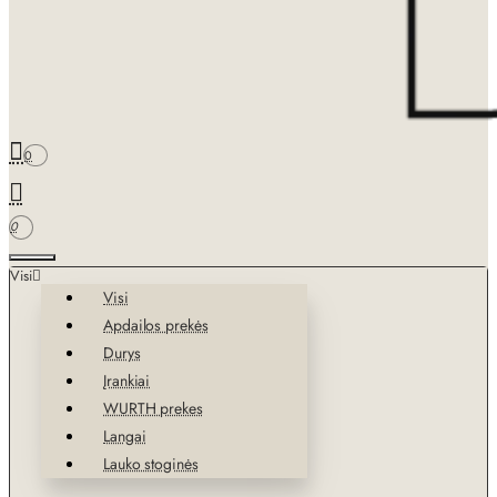
0
0
Visi
Visi
Apdailos prekės
Durys
Įrankiai
WURTH prekes
Langai
Lauko stoginės