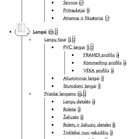
Spynos
67
Pritraukėjai
9
Atramos ir fiksatoriai
17
Langai
29
Langų tipai
3
PVC langai
1
FRAMEX profilis
4
Kömmerling profilis
4
VEKA profilis
4
Aliumininiai langai
1
Stumdomi langai
1
Priedai langams
26
Langų detalės
4
Roletai
3
Žaliuzės
2
Roletų ir žaliuzių detalės
8
Tinkleliai nuo vabzdžių
3