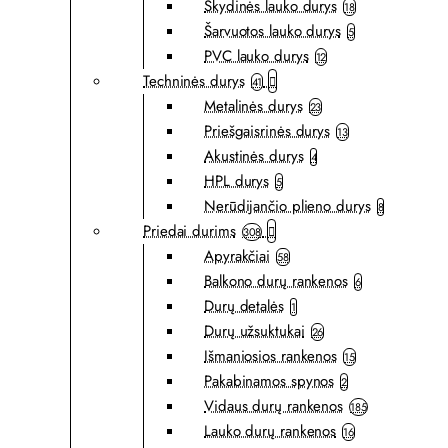
Skydinės lauko durys
18
Šarvuotos lauko durys
5
PVC lauko durys
12
Techninės durys
41
Metalinės durys
23
Priešgaisrinės durys
13
Akustinės durys
4
HPL durys
5
Nerūdijančio plieno durys
8
Priedai durims
308
Apyrakčiai
58
Balkono durų rankenos
6
Durų detalės
1
Durų užsuktukai
26
Išmaniosios rankenos
15
Pakabinamos spynos
2
Vidaus durų rankenos
185
Lauko durų rankenos
16