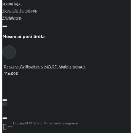
Gamintojai
Svetainės žemėlapis
Pristatymas
Neseniai peržiūrėta
Rankena Griffwelt MINIMO RD Matinis žalvaris
116.00€
Copyright © 2025, Visos teisės saugomos