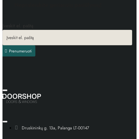
Nepraleiskite geriausių pasiūlymų!
Įveskit el. paštą
Prenumeruoti
Druskininkų g. 13a, Palanga LT-00147