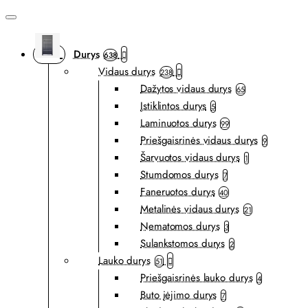
Durys
638
Vidaus durys
238
Dažytos vidaus durys
65
Įstiklintos durys
5
Laminuotos durys
99
Priešgaisrinės vidaus durys
9
Šarvuotos vidaus durys
1
Stumdomos durys
7
Faneruotos durys
40
Metalinės vidaus durys
21
Nematomos durys
3
Sulankstomos durys
2
Lauko durys
51
Priešgaisrinės lauko durys
4
Buto įėjimo durys
7