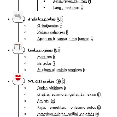
Apsauginės žaliuzės
0
Langų rankenos
6
Apdailos prekės
9
Grindjuostės
2
Vidaus palangės
1
Apdailos ir sandarinimo juostos
6
Lauko stoginės
9
Markizės
4
Pergolos
4
Stiklinės aliuminio stoginės
1
WURTH prekės
139
Darbo pirštinės
4
Grąžtai, sukimo antgaliai, žymekliai
51
Sraigtai
33
Klijai, hermetikai, montavimo putos
19
Matavimo ruletės, peiliai, geležtės
20