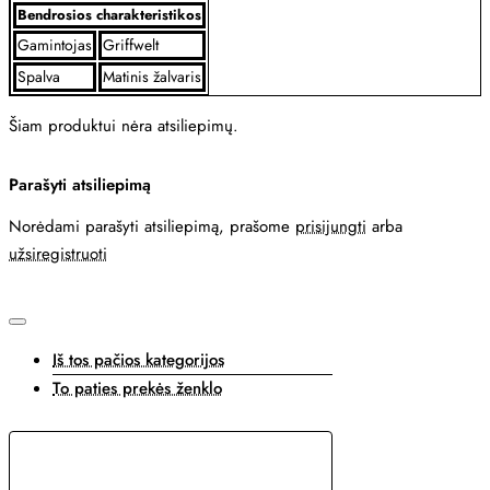
Bendrosios charakteristikos
Gamintojas
Griffwelt
Spalva
Matinis žalvaris
Šiam produktui nėra atsiliepimų.
Parašyti atsiliepimą
Norėdami parašyti atsiliepimą, prašome
prisijungti
arba
užsiregistruoti
Iš tos pačios kategorijos
To paties prekės ženklo