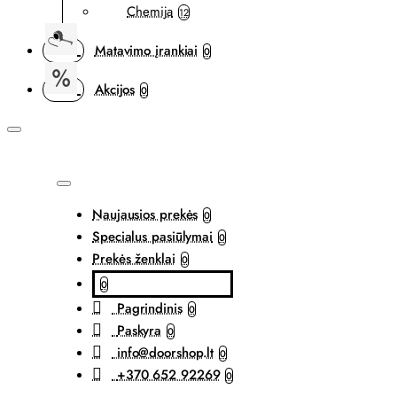
Chemija
12
Matavimo įrankiai
0
Akcijos
0
Naujausios prekės
0
Specialus pasiūlymai
0
Prekės ženklai
0
0
Pagrindinis
0
Paskyra
0
info@doorshop.lt
0
+370 652 92269
0