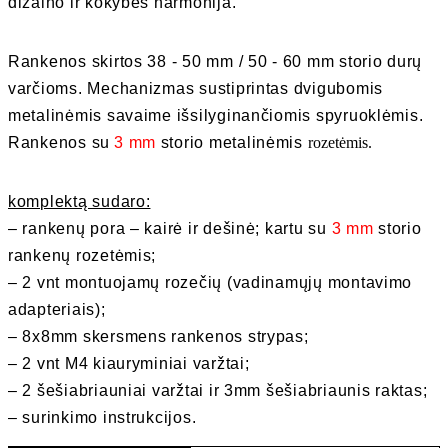
dizaino ir kokybės harmonija.
Rankenos skirtos 38 - 50 mm / 50 - 60 mm storio durų
varčioms. Mechanizmas sustiprintas dvigubomis
metalinėmis savaime išsilyginančiomis spyruoklėmis.
Rankenos su
3 mm
storio metalinėmis
roze
tėmis.
komplektą sudaro:
– rankenų pora – kairė ir dešinė; kartu su
3
mm
storio
rankenų rozetėmis;
– 2 vnt montuojamų rozečių (vadinamųjų montavimo
adapteriais);
– 8x8mm skersmens rankenos strypas;
– 2 vnt M4 kiauryminiai varžtai;
– 2 šešiabriauniai varžtai ir 3mm šešiabriaunis raktas;
– surinkimo instrukcijos.