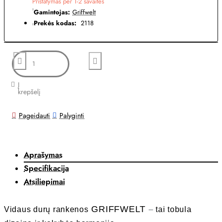
Pristatymas per 1-2 savaites
Gamintojas:
Griffwelt
Prekės kodas:
2118
Į
krepšelį
Pageidauti
Palyginti
Aprašymas
Specifikacija
Atsiliepimai
GRIFFWELT
Vidaus durų rankenos
–
tai tobula