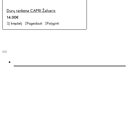
Durų rankena CAPRI Žalvaris
14.00€
Į krepšelį
Pageidauti
Palyginti