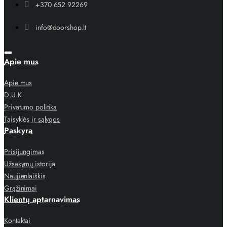
+370 652 92269
info@doorshop.lt
Apie mus
Apie mus
D.U.K
Privatumo politika
Taisyklės ir sąlygos
Paskyra
Prisijungimas
Užsakymų istorija
Naujienlaiškis
Grąžinimai
Klientų aptarnavimas
Kontaktai