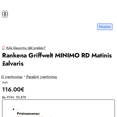
Naujiena
Kyla klausimų dėl prekės?
Rankena Griffwelt MINIMO RD Matinis
žalvaris
0 įvertinimai
•
Parašyti įvertinimą
nuo
116.00€
Be PVM: 95.87€
Prieinamumas: