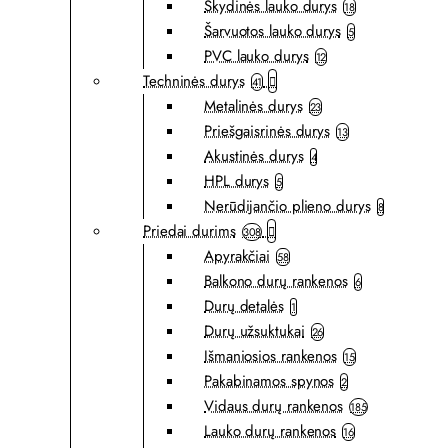
Skydinės lauko durys
18
Šarvuotos lauko durys
5
PVC lauko durys
12
Techninės durys
41
Metalinės durys
23
Priešgaisrinės durys
13
Akustinės durys
4
HPL durys
5
Nerūdijančio plieno durys
8
Priedai durims
308
Apyrakčiai
58
Balkono durų rankenos
6
Durų detalės
1
Durų užsuktukai
26
Išmaniosios rankenos
15
Pakabinamos spynos
2
Vidaus durų rankenos
185
Lauko durų rankenos
16