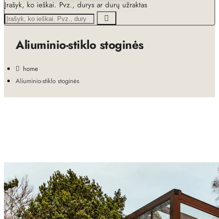
Įrašyk, ko ieškai. Pvz., durys ar durų užraktas
Aliuminio-stiklo stoginės
home
Aliuminio-stiklo stoginės