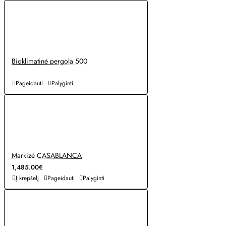
Bioklimatinė pergola 500
Pageidauti
Palyginti
Markizė CASABLANCA
1,485.00€
Į krepšelį
Pageidauti
Palyginti