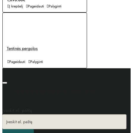
Į krepšelį
Pageidauti
Palyginti
Tentinės pergolos
Pageidauti
Palyginti
Nepraleiskite geriausių pasiūlymų!
Įveskit el. paštą