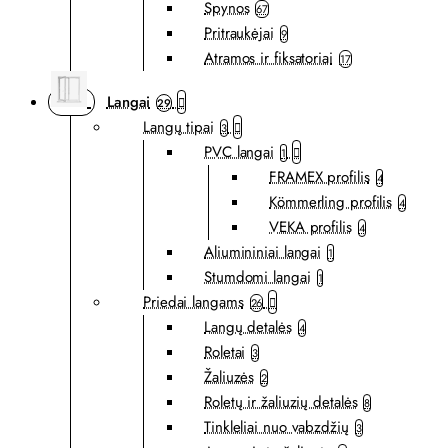
Spynos
67
Pritraukėjai
9
Atramos ir fiksatoriai
17
Langai
29
Langų tipai
3
PVC langai
1
FRAMEX profilis
4
Kömmerling profilis
4
VEKA profilis
4
Aliumininiai langai
1
Stumdomi langai
1
Priedai langams
26
Langų detalės
4
Roletai
3
Žaliuzės
2
Roletų ir žaliuzių detalės
8
Tinkleliai nuo vabzdžių
3