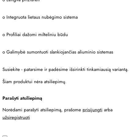
o
Integruota lietaus nubėgimo sistema
o
Profiliai dažomi milteliniu būdu
o
Galimybė sumontuoti slankiojančias aliuminio sistemas
Susiekite - patarsime ir padėsime išsirinkti tinkamiausią variantą.
Šiam produktui nėra atsiliepimų.
Parašyti atsiliepimą
Norėdami parašyti atsiliepimą, prašome
prisijungti
arba
užsiregistruoti