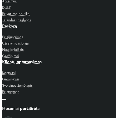
Apie mus
D.U.K
Privatumo politika
Taisyklės ir sąlygos
Paskyra
Prisijungimas
Užsakymų istorija
Naujienlaiškis
Grąžinimai
Klientų aptarnavimas
Kontaktai
Gamintojai
Svetainės žemėlapis
Pristatymas
Neseniai peržiūrėta