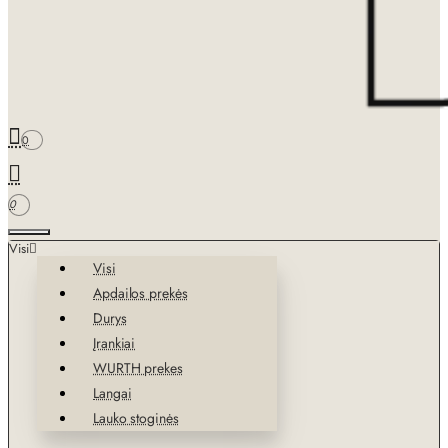
0
0
Visi
Visi
Apdailos prekės
Durys
Įrankiai
WURTH prekes
Langai
Lauko stoginės