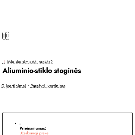
Kyla klausimų dėl prekės?
Aliuminio-stiklo stoginės
0 įvertinimai
•
Parašyti įvertinimą
nuo
Prieinamumas:
Užsakomoji prekė