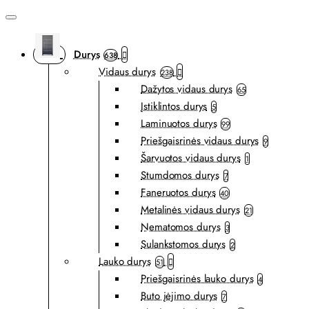
Durys
638
Vidaus durys
238
Dažytos vidaus durys
65
Įstiklintos durys
5
Laminuotos durys
99
Priešgaisrinės vidaus durys
9
Šarvuotos vidaus durys
1
Stumdomos durys
7
Faneruotos durys
40
Metalinės vidaus durys
21
Nematomos durys
3
Sulankstomos durys
2
Lauko durys
51
Priešgaisrinės lauko durys
4
Buto įėjimo durys
7