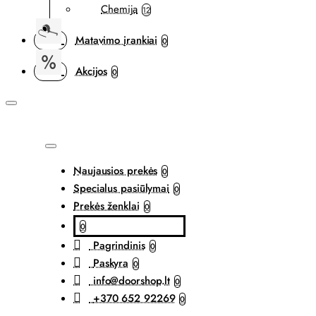
Chemija
12
Matavimo įrankiai
0
Akcijos
0
Naujausios prekės
0
Specialus pasiūlymai
0
Prekės ženklai
0
0
Pagrindinis
0
Paskyra
0
info@doorshop.lt
0
+370 652 92269
0