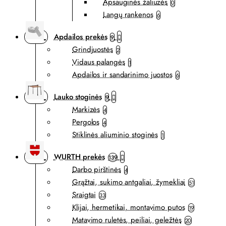
Apsauginės žaliuzės
0
Langų rankenos
6
Apdailos prekės
9
Grindjuostės
2
Vidaus palangės
1
Apdailos ir sandarinimo juostos
6
Lauko stoginės
9
Markizės
4
Pergolos
4
Stiklinės aliuminio stoginės
1
WURTH prekės
139
Darbo pirštinės
4
Grąžtai, sukimo antgaliai, žymekliai
51
Sraigtai
33
Klijai, hermetikai, montavimo putos
19
Matavimo ruletės, peiliai, geležtės
20