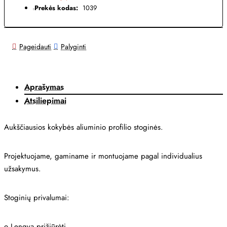
Prekės kodas:
1039
Pageidauti
Palyginti
Aprašymas
Atsiliepimai
Aukščiausios kokybės aliuminio profilio stoginės.
Projektuojame, gaminame ir montuojame pagal individualius
užsakymus.
Stoginių privalumai:
o
Lengva prižiūrėti