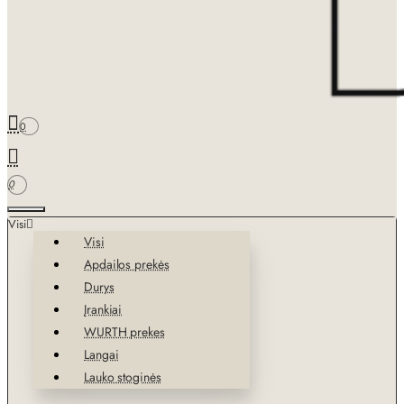
0
0
Visi
Visi
Apdailos prekės
Durys
Įrankiai
WURTH prekes
Langai
Lauko stoginės