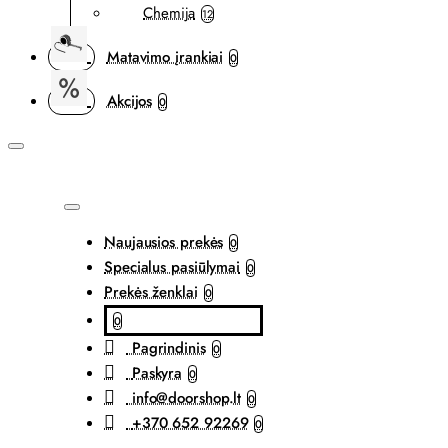
Chemija
12
Matavimo įrankiai
0
Akcijos
0
Naujausios prekės
0
Specialus pasiūlymai
0
Prekės ženklai
0
0
Pagrindinis
0
Paskyra
0
info@doorshop.lt
0
+370 652 92269
0