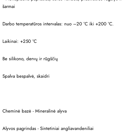
šarmai
Darbo temperatūros intervalas: nuo –20 °C iki +200 °C.
Laikinai: +250 °C
Be silikono, dervų ir rūgščių
Spalva bespalvė, skaidri
Cheminė bazė - Mineralinė alyva
Alyvos pagrindas - Sintetiniai angliavandeniliai