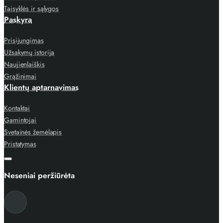
Taisyklės ir sąlygos
Paskyra
Prisijungimas
Užsakymų istorija
Naujienlaiškis
Grąžinimai
Klientų aptarnavimas
Kontaktai
Gamintojai
Svetainės žemėlapis
Pristatymas
Neseniai peržiūrėta