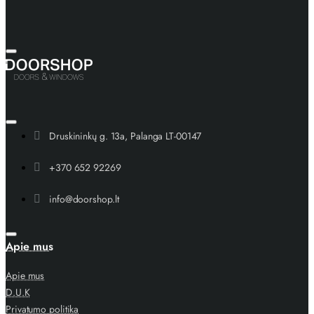
Druskininkų g. 13a, Palanga LT-00147
+370 652 92269
info@doorshop.lt
Apie mus
Apie mus
D.U.K
Privatumo politika