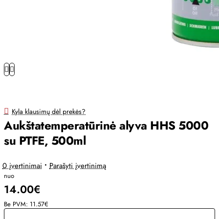
Kyla klausimų dėl prekės?
Aukštatemperatūrinė alyva HHS 5000
su PTFE, 500ml
0 įvertinimai
•
Parašyti įvertinimą
nuo
14.00€
Be PVM: 11.57€