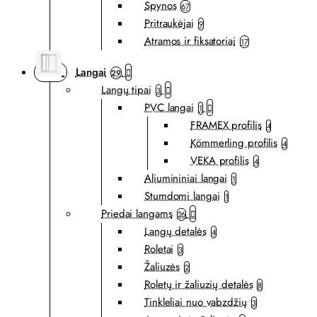
Spynos
67
Pritraukėjai
9
Atramos ir fiksatoriai
17
Langai
29
Langų tipai
3
PVC langai
1
FRAMEX profilis
4
Kömmerling profilis
4
VEKA profilis
4
Aliumininiai langai
1
Stumdomi langai
1
Priedai langams
26
Langų detalės
4
Roletai
3
Žaliuzės
2
Roletų ir žaliuzių detalės
8
Tinkleliai nuo vabzdžių
3