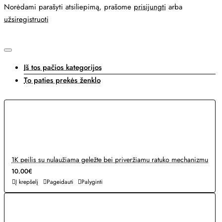
Norėdami parašyti atsiliepimą, prašome
prisijungti
arba
užsiregistruoti
Iš tos pačios kategorijos
To paties prekės ženklo
1K peilis su nulaužiama geležte bei priveržiamu ratuko mechanizmu
10.00€
Į krepšelį
Pageidauti
Palyginti