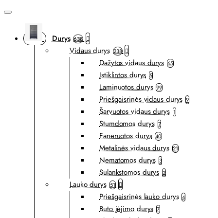
Durys
638
Vidaus durys
238
Dažytos vidaus durys
65
Įstiklintos durys
5
Laminuotos durys
99
Priešgaisrinės vidaus durys
9
Šarvuotos vidaus durys
1
Stumdomos durys
7
Faneruotos durys
40
Metalinės vidaus durys
21
Nematomos durys
3
Sulankstomos durys
2
Lauko durys
51
Priešgaisrinės lauko durys
4
Buto įėjimo durys
7