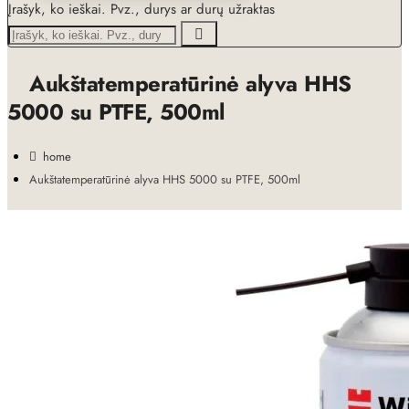
Įrašyk, ko ieškai. Pvz., durys ar durų užraktas
Aukštatemperatūrinė alyva HHS
5000 su PTFE, 500ml
home
Aukštatemperatūrinė alyva HHS 5000 su PTFE, 500ml