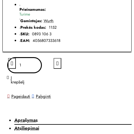
Prieinamumas:
Turime
Gamintojas:
Wurth
Prekės kodas:
1152
SKU:
0893 106 3
EAN:
4056807333618
Į
krepšelį
Pageidauti
Palyginti
Aprašymas
Atsiliepimai