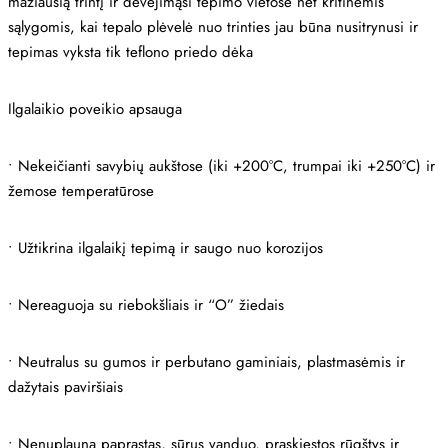
mažiausią trintį ir dėvėjimąsi tepimo vietose net kritinėmis
sąlygomis, kai tepalo plėvelė nuo trinties jau būna nusitrynusi ir
tepimas vyksta tik teflono priedo dėka
Ilgalaikio poveikio apsauga
• Nekeičianti savybių aukštose (iki +200°C, trumpai iki +250°C) ir
žemose temperatūrose
• Užtikrina ilgalaikį tepimą ir saugo nuo korozijos
• Nereaguoja su riebokšliais ir “O” žiedais
• Neutralus su gumos ir perbutano gaminiais, plastmasėmis ir
dažytais paviršiais
• Nenuplauna paprastas, sūrus vanduo, praskiestos rūgštys ir