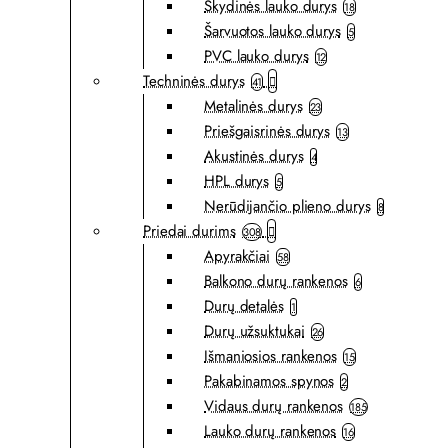
Skydinės lauko durys
18
Šarvuotos lauko durys
5
PVC lauko durys
12
Techninės durys
41
Metalinės durys
23
Priešgaisrinės durys
13
Akustinės durys
4
HPL durys
5
Nerūdijančio plieno durys
8
Priedai durims
308
Apyrakčiai
58
Balkono durų rankenos
6
Durų detalės
1
Durų užsuktukai
26
Išmaniosios rankenos
15
Pakabinamos spynos
2
Vidaus durų rankenos
185
Lauko durų rankenos
16