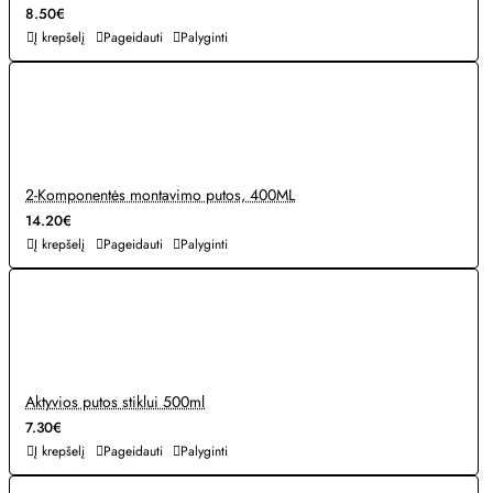
8.50€
Į krepšelį
Pageidauti
Palyginti
2-Komponentės montavimo putos, 400ML
14.20€
Į krepšelį
Pageidauti
Palyginti
Aktyvios putos stiklui 500ml
7.30€
Į krepšelį
Pageidauti
Palyginti