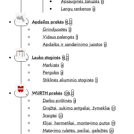
Apsauginės žaliuzės
0
Langų rankenos
6
Apdailos prekės
9
Grindjuostės
2
Vidaus palangės
1
Apdailos ir sandarinimo juostos
6
Lauko stoginės
9
Markizės
4
Pergolos
4
Stiklinės aliuminio stoginės
1
WURTH prekės
139
Darbo pirštinės
4
Grąžtai, sukimo antgaliai, žymekliai
51
Sraigtai
33
Klijai, hermetikai, montavimo putos
19
Matavimo ruletės, peiliai, geležtės
20