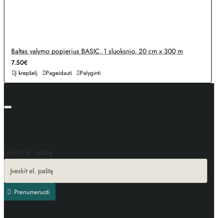
Baltas valymo popierius BASIC, 1 sluoksnio, 20 cm x 300 m
7.50€
Į krepšelį
Pageidauti
Palyginti
Nepraleiskite geriausių pasiūlymų!
Įveskit el. paštą
Prenumeruoti