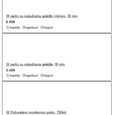
1K peilis su nulaužiama geležte rinkinys, 18 mm
8.90€
Į krepšelį
Pageidauti
Palyginti
1K peilis su nulaužiama geležte, 18 mm
5.50€
Į krepšelį
Pageidauti
Palyginti
1K Poliuretano montavimo putos, 750ml