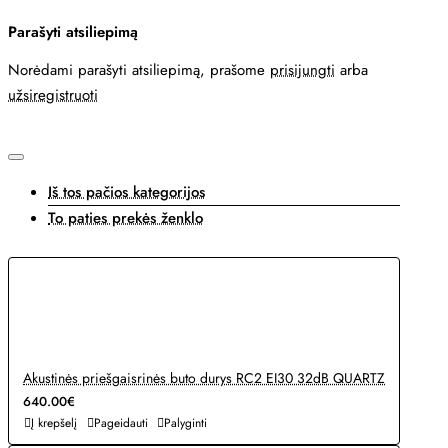
Parašyti atsiliepimą
Norėdami parašyti atsiliepimą, prašome
prisijungti
arba
užsiregistruoti
Iš tos pačios kategorijos
To paties prekės ženklo
Akustinės priešgaisrinės buto durys RC2 EI30 32dB QUARTZ
640.00€
Į krepšelį
Pageidauti
Palyginti