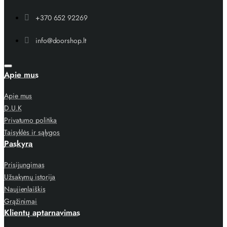
+370 652 92269
info@doorshop.lt
Apie mus
Apie mus
D.U.K
Privatumo politika
Taisyklės ir sąlygos
Paskyra
Prisijungimas
Užsakymų istorija
Naujienlaiškis
Grąžinimai
Klientų aptarnavimas