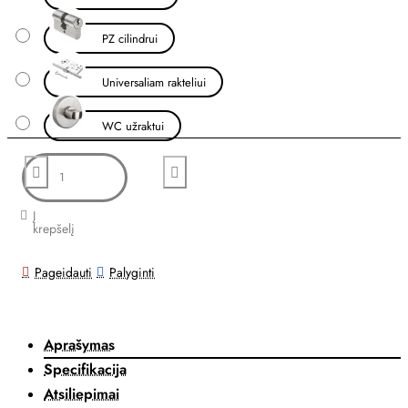
PZ cilindrui
Universaliam rakteliui
WC užraktui
Į
krepšelį
Pageidauti
Palyginti
Aprašymas
Specifikacija
Atsiliepimai