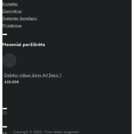
Kontaktai
Gamintojai
Svetainės žemėlapis
Pristatymas
Neseniai peržiūrėta
Dažytos vidaus durys Art Deco 1
435.00€
Copyright © 2025, Visos teisės saugomos