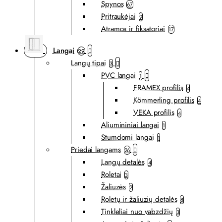
Spynos
67
Pritraukėjai
9
Atramos ir fiksatoriai
17
Langai
29
Langų tipai
3
PVC langai
1
FRAMEX profilis
4
Kömmerling profilis
4
VEKA profilis
4
Aliumininiai langai
1
Stumdomi langai
1
Priedai langams
26
Langų detalės
4
Roletai
3
Žaliuzės
2
Roletų ir žaliuzių detalės
8
Tinkleliai nuo vabzdžių
3