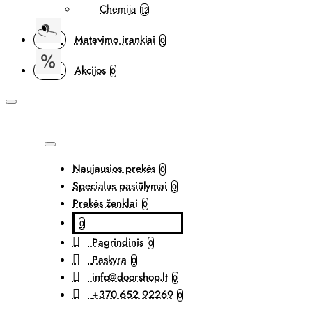
Chemija
12
Matavimo įrankiai
0
Akcijos
0
Naujausios prekės
0
Specialus pasiūlymai
0
Prekės ženklai
0
0
Pagrindinis
0
Paskyra
0
info@doorshop.lt
0
+370 652 92269
0