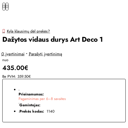
Kyla klausimų dėl prekės?
Dažytos vidaus durys Art Deco 1
0 įvertinimai
•
Parašyti įvertinimą
nuo
435.00€
Be PVM: 359.50€
Prieinamumas:
Pagaminimas per 6–8 savaites
Gamintojas:
Prekės kodas:
1140