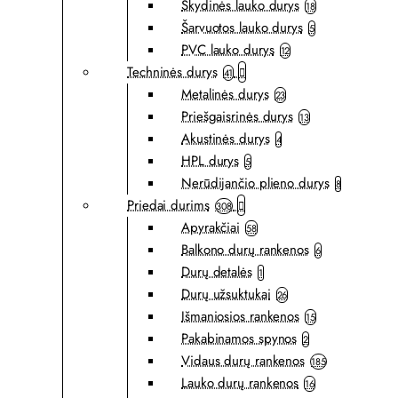
Skydinės lauko durys
18
Šarvuotos lauko durys
5
PVC lauko durys
12
Techninės durys
41
Metalinės durys
23
Priešgaisrinės durys
13
Akustinės durys
4
HPL durys
5
Nerūdijančio plieno durys
8
Priedai durims
308
Apyrakčiai
58
Balkono durų rankenos
6
Durų detalės
1
Durų užsuktukai
26
Išmaniosios rankenos
15
Pakabinamos spynos
2
Vidaus durų rankenos
185
Lauko durų rankenos
16