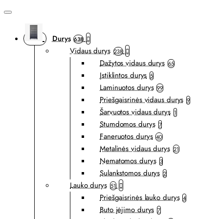
Durys
638
Vidaus durys
238
Dažytos vidaus durys
65
Įstiklintos durys
5
Laminuotos durys
99
Priešgaisrinės vidaus durys
9
Šarvuotos vidaus durys
1
Stumdomos durys
7
Faneruotos durys
40
Metalinės vidaus durys
21
Nematomos durys
3
Sulankstomos durys
2
Lauko durys
51
Priešgaisrinės lauko durys
4
Buto įėjimo durys
7