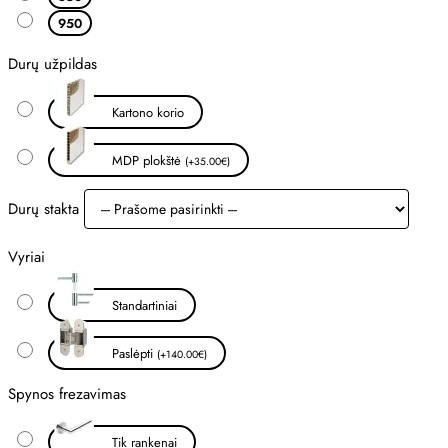
950
Durų užpildas
Kartono korio
MDP plokštė
(+35.00€)
Durų stakta
Vyriai
Standartiniai
Paslėpti
(+140.00€)
Spynos frezavimas
Tik rankenai