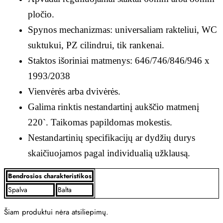
pločio.
Spynos mechanizmas: universaliam rakteliui, WC
suktukui, PZ cilindrui, tik rankenai.
Staktos išoriniai matmenys: 646/746/846/946 x
1993/2038
Vienvėrės arba dvivėrės.
Galima rinktis nestandartinį aukščio matmenį
220`. Taikomas papildomas mokestis.
Nestandartinių specifikacijų ar dydžių durys
skaičiuojamos pagal individualią užklausą.
Bendrosios charakteristikos
Spalva
Balta
Šiam produktui nėra atsiliepimų.