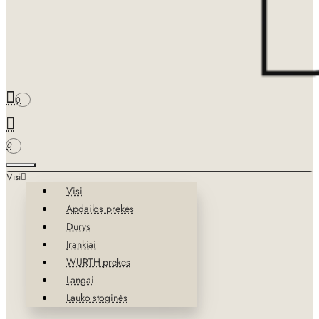
0
0
Visi
Visi
Apdailos prekės
Durys
Įrankiai
WURTH prekes
Langai
Lauko stoginės