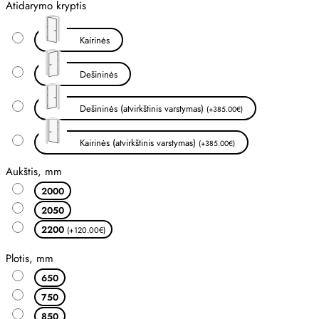
Atidarymo kryptis
Kairinės
Dešininės
Dešininės (atvirkštinis varstymas)
(+385.00€)
Kairinės (atvirkštinis varstymas)
(+385.00€)
Aukštis, mm
2000
2050
2200
(+120.00€)
Plotis, mm
650
750
850