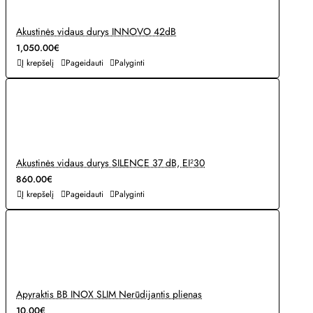
Akustinės vidaus durys INNOVO 42dB
1,050.00€
Į krepšelį
Pageidauti
Palyginti
Akustinės vidaus durys SILENCE 37 dB, EI²30
860.00€
Į krepšelį
Pageidauti
Palyginti
Apyraktis BB INOX SLIM Nerūdijantis plienas
10.00€