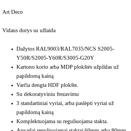
Art Deco
Vidaus durys su užlaida
Dažytos RAL9003/RAL7035/NCS S2005-
Y50R/S2005-Y60R/S3005-G20Y
Kartono korio arba MDP plokštės užpildas už
papildomą kainą
Varčia dengta HDF plokšte.
Su dekoratyviniu frezavimu
3 standartiniai vyriai, arba paslėpti vyriai už
papildomą kainą
Komplektuojama su reguliuojama stakta.
Apvadai reguliuojamai staktai 60mm arba 80mm