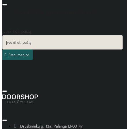
Nepraleiskite geriausių pasiūlymų!
Įveskit el. paštą
Prenumeruoti
Druskininkų g. 13a, Palanga LT-00147