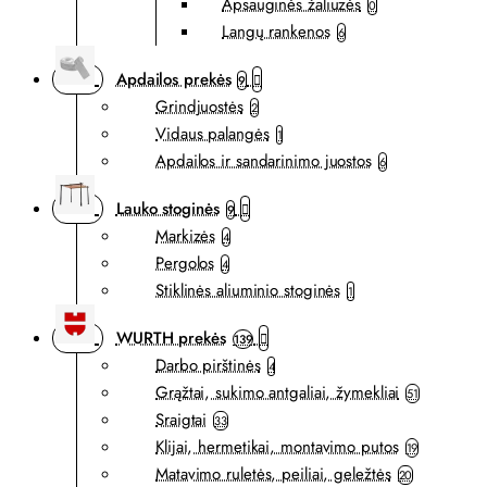
Apsauginės žaliuzės
0
Langų rankenos
6
Apdailos prekės
9
Grindjuostės
2
Vidaus palangės
1
Apdailos ir sandarinimo juostos
6
Lauko stoginės
9
Markizės
4
Pergolos
4
Stiklinės aliuminio stoginės
1
WURTH prekės
139
Darbo pirštinės
4
Grąžtai, sukimo antgaliai, žymekliai
51
Sraigtai
33
Klijai, hermetikai, montavimo putos
19
Matavimo ruletės, peiliai, geležtės
20