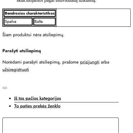
skaičiuojamos pagal individualią užklausą.
Bendrosios charakteristikos
Spalva
Balta
Šiam produktui nėra atsiliepimų.
Parašyti atsiliepimą
Norėdami parašyti atsiliepimą, prašome
prisijungti
arba
užsiregistruoti
Iš tos pačios kategorijos
To paties prekės ženklo