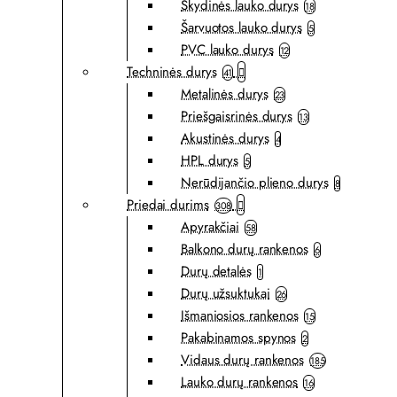
Skydinės lauko durys
18
Šarvuotos lauko durys
5
PVC lauko durys
12
Techninės durys
41
Metalinės durys
23
Priešgaisrinės durys
13
Akustinės durys
4
HPL durys
5
Nerūdijančio plieno durys
8
Priedai durims
308
Apyrakčiai
58
Balkono durų rankenos
6
Durų detalės
1
Durų užsuktukai
26
Išmaniosios rankenos
15
Pakabinamos spynos
2
Vidaus durų rankenos
185
Lauko durų rankenos
16