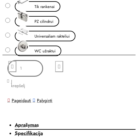
Tik rankenai
PZ cilindrui
Universaliam rakteliui
WC užraktui
Į
krepšelį
Pageidauti
Palyginti
Aprašymas
Specifikacija