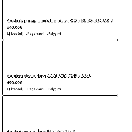
Akustinės priešgaisrinės buto durys RC2 EI30 32dB QUARTZ
640.00€
Į krepšelį
Pageidauti
Palyginti
Akustinės vidaus durys ACOUSTIC 27dB / 32dB
490.00€
Į krepšelį
Pageidauti
Palyginti
Akustinės vidaus durys INNOVO 37 dB