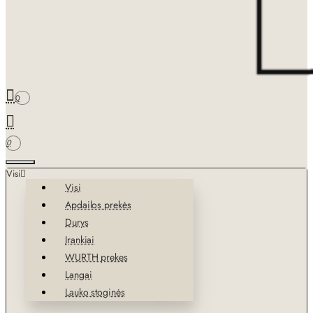
0
0
Visi
Visi
Apdailos prekės
Durys
Įrankiai
WURTH prekes
Langai
Lauko stoginės