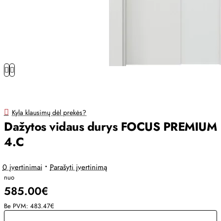
Kyla klausimų dėl prekės?
Dažytos vidaus durys FOCUS PREMIUM
4.C
0 įvertinimai
•
Parašyti įvertinimą
nuo
585.00€
Be PVM: 483.47€