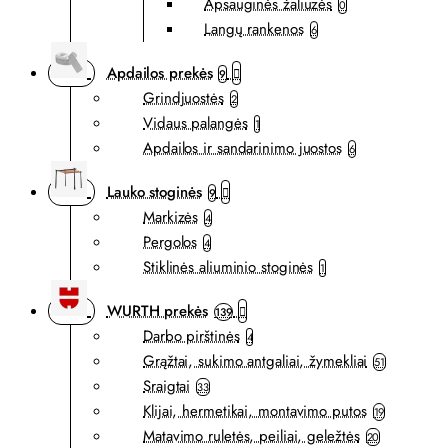
Apsauginės žaliuzės
0
Langų rankenos
6
Apdailos prekės
9
Grindjuostės
2
Vidaus palangės
1
Apdailos ir sandarinimo juostos
6
Lauko stoginės
9
Markizės
4
Pergolos
4
Stiklinės aliuminio stoginės
1
WURTH prekės
139
Darbo pirštinės
4
Grąžtai, sukimo antgaliai, žymekliai
51
Sraigtai
33
Klijai, hermetikai, montavimo putos
19
Matavimo ruletės, peiliai, geležtės
20