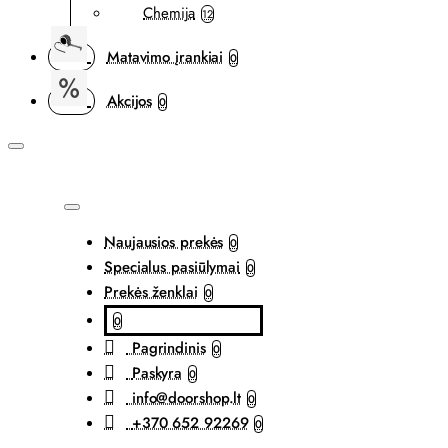
Chemija
12
Matavimo įrankiai
0
Akcijos
0
Naujausios prekės
0
Specialus pasiūlymai
0
Prekės ženklai
0
0
Pagrindinis
0
Paskyra
0
info@doorshop.lt
0
+370 652 92269
0