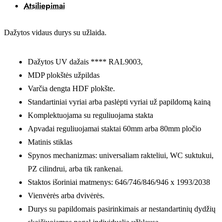
Atsiliepimai
Dažytos vidaus durys su užlaida.
Dažytos UV dažais **** RAL9003,
MDP plokštės užpildas
Varčia dengta HDF plokšte.
Standartiniai vyriai arba paslėpti vyriai už papildomą kainą
Komplektuojama su reguliuojama stakta
Apvadai reguliuojamai staktai 60mm arba 80mm pločio
Matinis stiklas
Spynos mechanizmas: universaliam rakteliui, WC suktukui,
PZ cilindrui, arba tik rankenai.
Staktos išoriniai matmenys: 646/746/846/946 x 1993/2038
Vienvėrės arba dvivėrės.
Durys su papildomais pasirinkimais ar nestandartinių dydžių