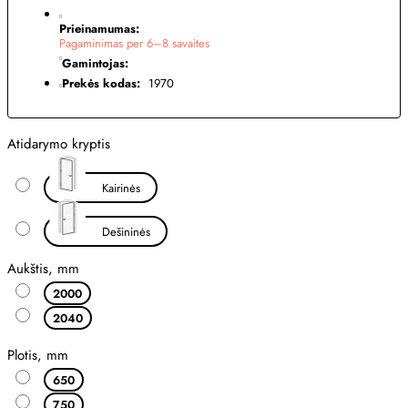
Prieinamumas:
Pagaminimas per 6–8 savaites
Gamintojas:
Prekės kodas:
1970
Atidarymo kryptis
Kairinės
Dešininės
Aukštis, mm
2000
2040
Plotis, mm
650
750