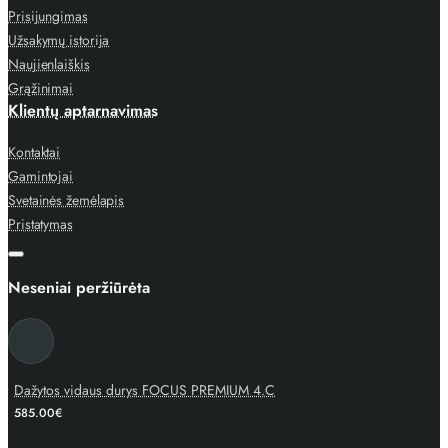
Prisijungimas
Užsakymų istorija
Naujienlaiškis
Grąžinimai
Klientų aptarnavimas
Kontaktai
Gamintojai
Svetainės žemėlapis
Pristatymas
Neseniai peržiūrėta
Dažytos vidaus durys FOCUS PREMIUM 4.C
585.00€