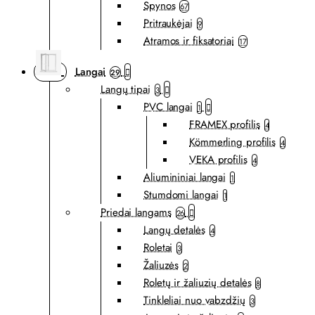
Spynos
67
Pritraukėjai
9
Atramos ir fiksatoriai
17
Langai
29
Langų tipai
3
PVC langai
1
FRAMEX profilis
4
Kömmerling profilis
4
VEKA profilis
4
Aliumininiai langai
1
Stumdomi langai
1
Priedai langams
26
Langų detalės
4
Roletai
3
Žaliuzės
2
Roletų ir žaliuzių detalės
8
Tinkleliai nuo vabzdžių
3