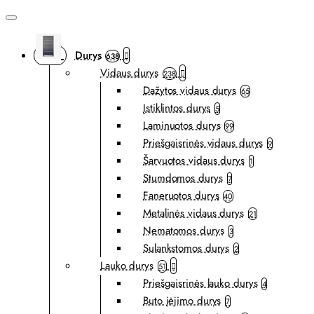
Durys
638
Vidaus durys
238
Dažytos vidaus durys
65
Įstiklintos durys
5
Laminuotos durys
99
Priešgaisrinės vidaus durys
9
Šarvuotos vidaus durys
1
Stumdomos durys
7
Faneruotos durys
40
Metalinės vidaus durys
21
Nematomos durys
3
Sulankstomos durys
2
Lauko durys
51
Priešgaisrinės lauko durys
4
Buto įėjimo durys
7