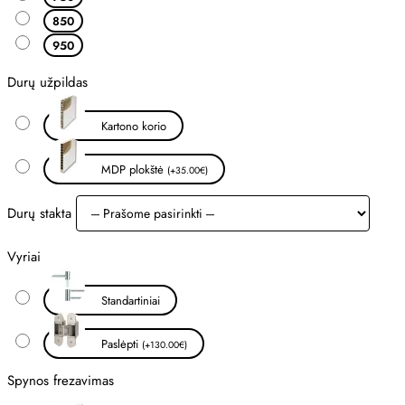
850
950
Durų užpildas
Kartono korio
MDP plokštė
(+35.00€)
Durų stakta
Vyriai
Standartiniai
Paslėpti
(+130.00€)
Spynos frezavimas