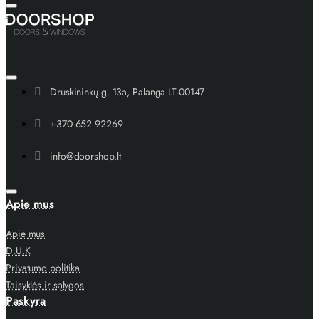
Druskininkų g. 13a, Palanga LT-00147
+370 652 92269
info@doorshop.lt
Apie mus
Apie mus
D.U.K
Privatumo politika
Taisyklės ir sąlygos
Paskyra