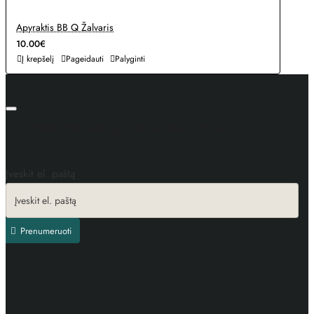
Apyraktis BB Q Žalvaris
10.00€
Į krepšelį
Pageidauti
Palyginti
Nepraleiskite geriausių pasiūlymų!
Įveskit el. paštą
Prenumeruoti