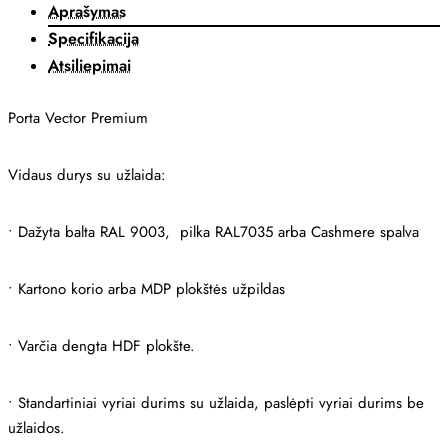
Aprašymas
Specifikacija
Atsiliepimai
Porta Vector Premium
Vidaus durys su užlaida:
•
Dažyta balta RAL 9003, pilka RAL7035 arba Cashmere spalva
•
Kartono korio arba MDP plokštės užpildas
•
Varčia dengta HDF plokšte.
•
Standartiniai vyriai durims su užlaida, paslėpti vyriai durims be
užlaidos.