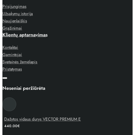
Prisijungimas
Užsakymų istorija
Naujienlaiškis
Grąžinimai
Klientų aptarnavimas
Kontaktai
Gamintojai
Svetainės žemėlapis
Pristatymas
Neseniai peržiūrėta
Dažytos vidaus durys VECTOR PREMIUM E
440.00€