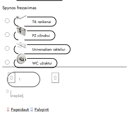
Spynos frezavimas
Tik rankenai
PZ cilindrui
Universaliam rakteliui
WC užraktui
Į
krepšelį
Pageidauti
Palyginti