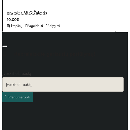
Apyraktis BB Q Žalvaris
10.00€
Į krepšelį
Pageidauti
Palyginti
Nepraleiskite geriausių pasiūlymų!
Įveskit el. paštą
Prenumeruoti