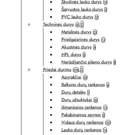
Skydinės lauko durys
18
Šarvuotos lauko durys
5
PVC lauko durys
12
Techninės durys
41
Metalinės durys
23
Priešgaisrinės durys
13
Akustinės durys
4
HPL durys
5
Nerūdijančio plieno durys
8
Priedai durims
308
Apyrakčiai
58
Balkono durų rankenos
6
Durų detalės
1
Durų užsuktukai
26
Išmaniosios rankenos
15
Pakabinamos spynos
2
Vidaus durų rankenos
185
Lauko durų rankenos
16