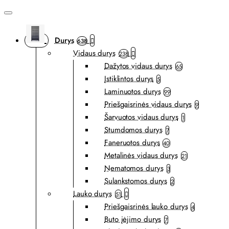
Durys
638
Vidaus durys
238
Dažytos vidaus durys
65
Įstiklintos durys
5
Laminuotos durys
99
Priešgaisrinės vidaus durys
9
Šarvuotos vidaus durys
1
Stumdomos durys
7
Faneruotos durys
40
Metalinės vidaus durys
21
Nematomos durys
3
Sulankstomos durys
2
Lauko durys
51
Priešgaisrinės lauko durys
4
Buto įėjimo durys
7