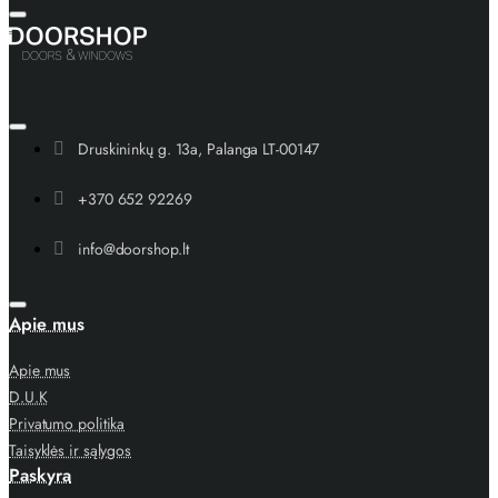
Druskininkų g. 13a, Palanga LT-00147
+370 652 92269
info@doorshop.lt
Apie mus
Apie mus
D.U.K
Privatumo politika
Taisyklės ir sąlygos
Paskyra