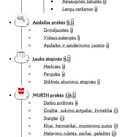
Apsauginės žaliuzės
0
Langų rankenos
6
Apdailos prekės
9
Grindjuostės
2
Vidaus palangės
1
Apdailos ir sandarinimo juostos
6
Lauko stoginės
9
Markizės
4
Pergolos
4
Stiklinės aliuminio stoginės
1
WURTH prekės
139
Darbo pirštinės
4
Grąžtai, sukimo antgaliai, žymekliai
51
Sraigtai
33
Klijai, hermetikai, montavimo putos
19
Matavimo ruletės, peiliai, geležtės
20