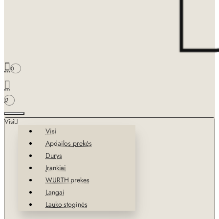
0
0
Visi
Visi
Apdailos prekės
Durys
Įrankiai
WURTH prekes
Langai
Lauko stoginės