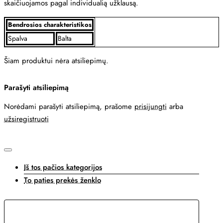
skaičiuojamos pagal individualią užklausą.
Bendrosios charakteristikos
Spalva
Balta
Šiam produktui nėra atsiliepimų.
Parašyti atsiliepimą
Norėdami parašyti atsiliepimą, prašome
prisijungti
arba
užsiregistruoti
Iš tos pačios kategorijos
To paties prekės ženklo