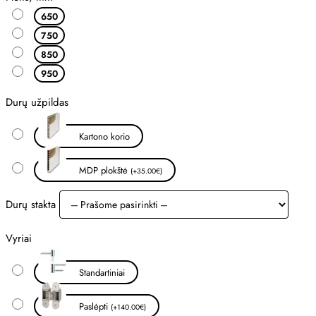
650
750
850
950
Durų užpildas
Kartono korio
MDP plokštė
(+35.00€)
Durų stakta
Vyriai
Standartiniai
Paslėpti
(+140.00€)