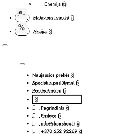
Chemija
12
Matavimo įrankiai
0
Akcijos
0
Naujausios prekės
0
Specialus pasiūlymai
0
Prekės ženklai
0
0
Pagrindinis
0
Paskyra
0
info@doorshop.lt
0
+370 652 92269
0