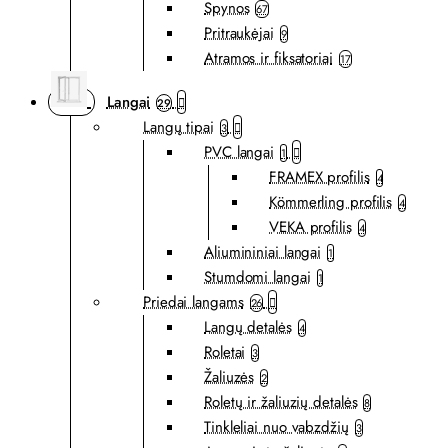
Spynos
67
Pritraukėjai
9
Atramos ir fiksatoriai
17
Langai
29
Langų tipai
3
PVC langai
1
FRAMEX profilis
4
Kömmerling profilis
4
VEKA profilis
4
Aliumininiai langai
1
Stumdomi langai
1
Priedai langams
26
Langų detalės
4
Roletai
3
Žaliuzės
2
Roletų ir žaliuzių detalės
8
Tinkleliai nuo vabzdžių
3