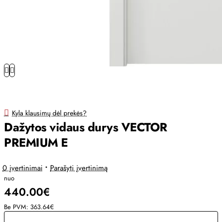
Kyla klausimų dėl prekės?
Dažytos vidaus durys VECTOR
PREMIUM E
0 įvertinimai
•
Parašyti įvertinimą
nuo
440.00€
Be PVM: 363.64€