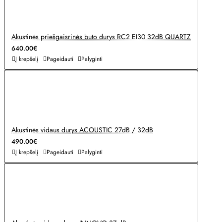
Akustinės priešgaisrinės buto durys RC2 EI30 32dB QUARTZ
640.00€
Į krepšelį
Pageidauti
Palyginti
Akustinės vidaus durys ACOUSTIC 27dB / 32dB
490.00€
Į krepšelį
Pageidauti
Palyginti