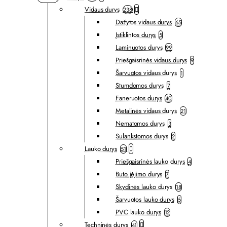
Vidaus durys
238
Dažytos vidaus durys
65
Įstiklintos durys
5
Laminuotos durys
99
Priešgaisrinės vidaus durys
9
Šarvuotos vidaus durys
1
Stumdomos durys
7
Faneruotos durys
40
Metalinės vidaus durys
21
Nematomos durys
3
Sulankstomos durys
2
Lauko durys
51
Priešgaisrinės lauko durys
4
Buto įėjimo durys
7
Skydinės lauko durys
18
Šarvuotos lauko durys
5
PVC lauko durys
12
Techninės durys
41