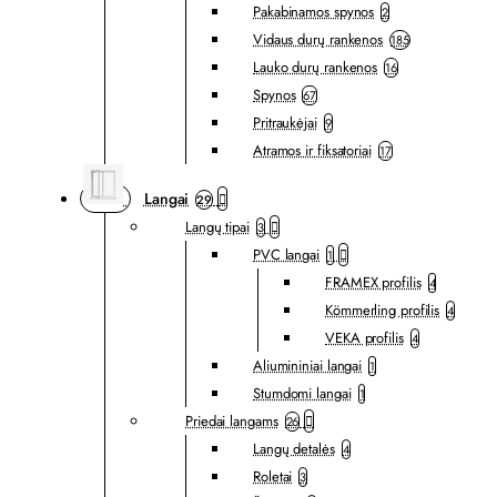
Pakabinamos spynos
2
Vidaus durų rankenos
185
Lauko durų rankenos
16
Spynos
67
Pritraukėjai
9
Atramos ir fiksatoriai
17
Langai
29
Langų tipai
3
PVC langai
1
FRAMEX profilis
4
Kömmerling profilis
4
VEKA profilis
4
Aliumininiai langai
1
Stumdomi langai
1
Priedai langams
26
Langų detalės
4
Roletai
3