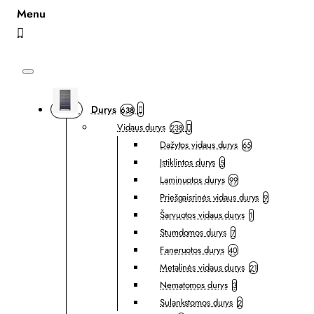
Durys
638
Vidaus durys
238
Dažytos vidaus durys
65
Įstiklintos durys
5
Laminuotos durys
99
Priešgaisrinės vidaus durys
9
Šarvuotos vidaus durys
1
Stumdomos durys
7
Faneruotos durys
40
Metalinės vidaus durys
21
Nematomos durys
3
Sulankstomos durys
2