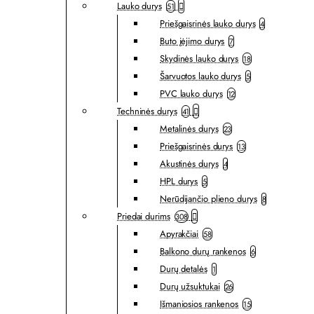
Lauko durys
51
Priešgaisrinės lauko durys
4
Buto įėjimo durys
7
Skydinės lauko durys
18
Šarvuotos lauko durys
5
PVC lauko durys
12
Techninės durys
41
Metalinės durys
23
Priešgaisrinės durys
13
Akustinės durys
4
HPL durys
5
Nerūdijančio plieno durys
8
Priedai durims
308
Apyrakčiai
58
Balkono durų rankenos
6
Durų detalės
1
Durų užsuktukai
26
Išmaniosios rankenos
15