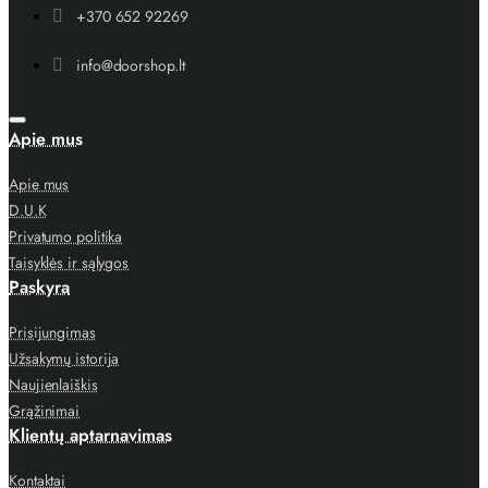
+370 652 92269
info@doorshop.lt
Apie mus
Apie mus
D.U.K
Privatumo politika
Taisyklės ir sąlygos
Paskyra
Prisijungimas
Užsakymų istorija
Naujienlaiškis
Grąžinimai
Klientų aptarnavimas
Kontaktai