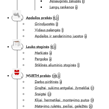
Apsauginės žaliuzės
0
Langų rankenos
6
Apdailos prekės
9
Grindjuostės
2
Vidaus palangės
1
Apdailos ir sandarinimo juostos
6
Lauko stoginės
9
Markizės
4
Pergolos
4
Stiklinės aliuminio stoginės
1
WURTH prekės
139
Darbo pirštinės
4
Grąžtai, sukimo antgaliai, žymekliai
51
Sraigtai
33
Klijai, hermetikai, montavimo putos
19
Matavimo ruletės, peiliai, geležtės
20