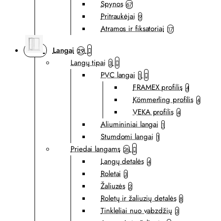
Spynos
67
Pritraukėjai
9
Atramos ir fiksatoriai
17
Langai
29
Langų tipai
3
PVC langai
1
FRAMEX profilis
4
Kömmerling profilis
4
VEKA profilis
4
Aliumininiai langai
1
Stumdomi langai
1
Priedai langams
26
Langų detalės
4
Roletai
3
Žaliuzės
2
Roletų ir žaliuzių detalės
8
Tinkleliai nuo vabzdžių
3