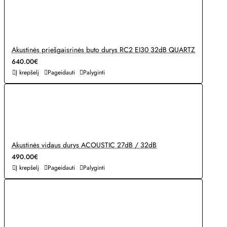
Akustinės priešgaisrinės buto durys RC2 EI30 32dB QUARTZ
640.00€
Į krepšelį
Pageidauti
Palyginti
Akustinės vidaus durys ACOUSTIC 27dB / 32dB
490.00€
Į krepšelį
Pageidauti
Palyginti