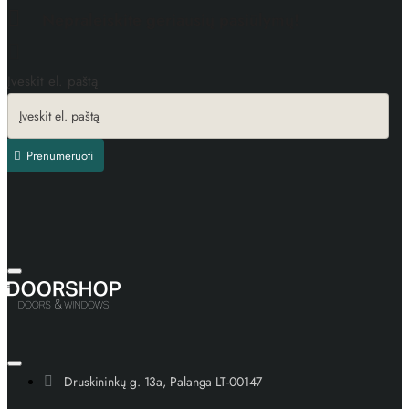
Nepraleiskite geriausių pasiūlymų!
Įveskit el. paštą
Prenumeruoti
Druskininkų g. 13a, Palanga LT-00147