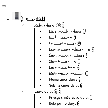
Durys
638
Vidaus durys
238
Dažytos vidaus durys
65
Įstiklintos durys
5
Laminuotos durys
99
Priešgaisrinės vidaus durys
9
Šarvuotos vidaus durys
1
Stumdomos durys
7
Faneruotos durys
40
Metalinės vidaus durys
21
Nematomos durys
3
Sulankstomos durys
2
Lauko durys
51
Priešgaisrinės lauko durys
4
Buto įėjimo durys
7