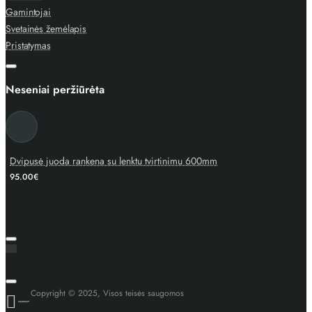
Gamintojai
Svetainės žemėlapis
Pristatymas
Neseniai peržiūrėta
Dvipusė juoda rankena su lenktu tvirtinimu 600mm
95.00€
Copyright © 2025, Visos teisės saugomos