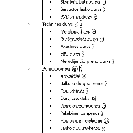
Skydinės lauko durys
18
Šarvuotos lauko durys
5
PVC lauko durys
12
Techninės durys
41
Metalinės durys
23
Priešgaisrinės durys
13
Akustinės durys
4
HPL durys
5
Nerūdijančio plieno durys
8
Priedai durims
308
Apyrakčiai
58
Balkono durų rankenos
6
Durų detalės
1
Durų užsuktukai
26
Išmaniosios rankenos
15
Pakabinamos spynos
2
Vidaus durų rankenos
185
Lauko durų rankenos
16