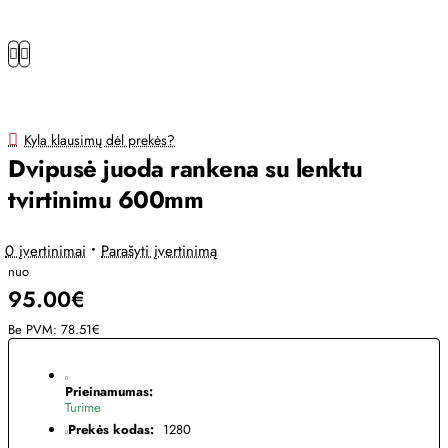
Kyla klausimų dėl prekės?
Dvipusė juoda rankena su lenktu
tvirtinimu 600mm
0 įvertinimai
•
Parašyti įvertinimą
nuo
95.00€
Be PVM: 78.51€
Prieinamumas:
Turime
Prekės kodas:
1280