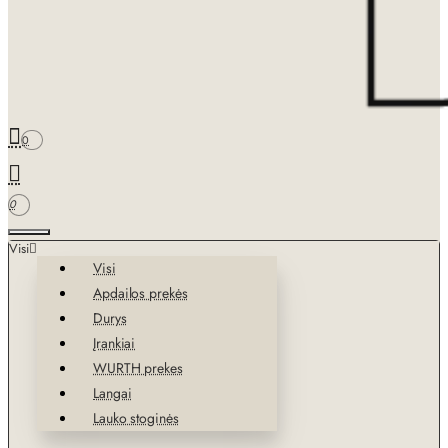
0
0
Visi
Visi
Apdailos prekės
Durys
Įrankiai
WURTH prekes
Langai
Lauko stoginės