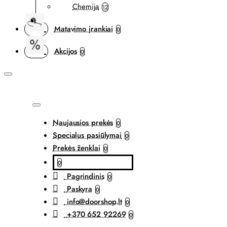
Chemija
12
Matavimo įrankiai
0
Akcijos
0
Naujausios prekės
0
Specialus pasiūlymai
0
Prekės ženklai
0
0
Pagrindinis
0
Paskyra
0
info@doorshop.lt
0
+370 652 92269
0