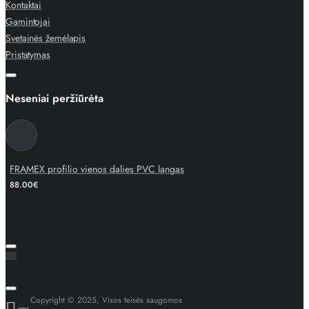
Kontaktai
Gamintojai
Svetainės žemėlapis
Pristatymas
Neseniai peržiūrėta
FRAMEX profilio vienos dalies PVC langas
88.00€
Copyright © 2025, Visos teisės saugomos