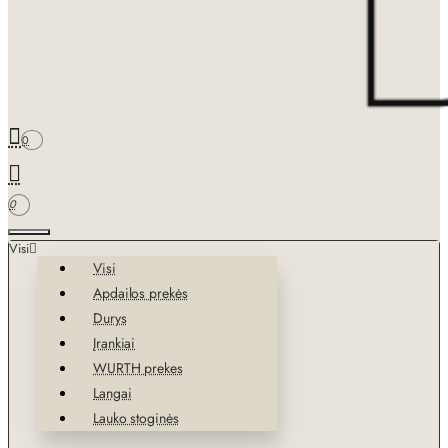
0
0
Visi
Visi
Apdailos prekės
Durys
Įrankiai
WURTH prekes
Langai
Lauko stoginės