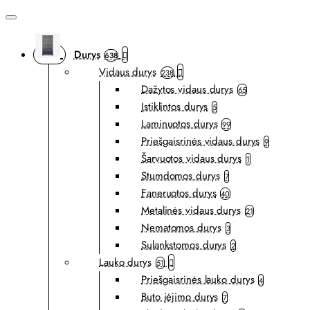
Durys
638
Vidaus durys
238
Dažytos vidaus durys
65
Įstiklintos durys
5
Laminuotos durys
99
Priešgaisrinės vidaus durys
9
Šarvuotos vidaus durys
1
Stumdomos durys
7
Faneruotos durys
40
Metalinės vidaus durys
21
Nematomos durys
3
Sulankstomos durys
2
Lauko durys
51
Priešgaisrinės lauko durys
4
Buto įėjimo durys
7