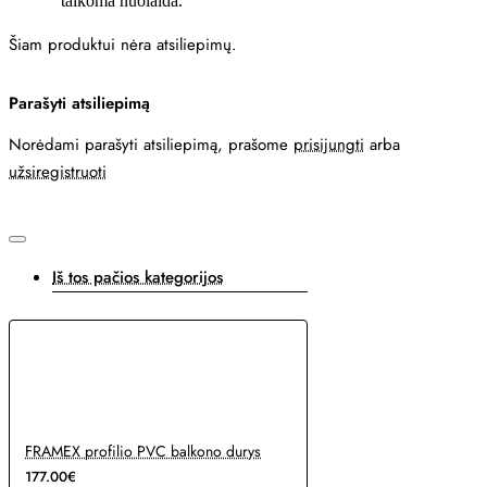
taikoma nuolaida.
Šiam produktui nėra atsiliepimų.
Parašyti atsiliepimą
Norėdami parašyti atsiliepimą, prašome
prisijungti
arba
užsiregistruoti
Iš tos pačios kategorijos
FRAMEX profilio PVC balkono durys
177.00€