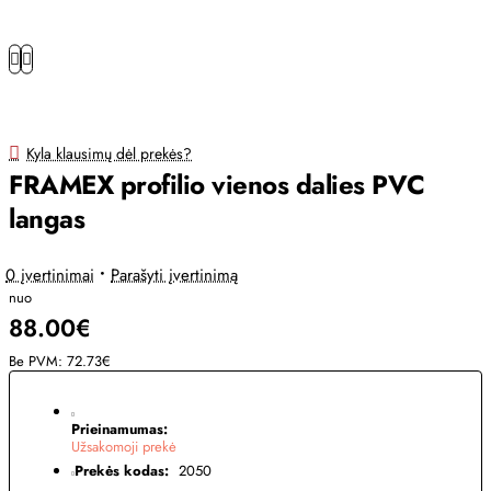
Kyla klausimų dėl prekės?
FRAMEX profilio vienos dalies PVC
langas
0 įvertinimai
•
Parašyti įvertinimą
nuo
88.00€
Be PVM: 72.73€
Prieinamumas:
Užsakomoji prekė
Prekės kodas:
2050