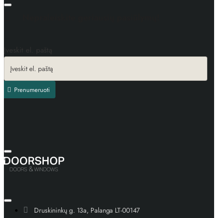
Nepraleiskite geriausių pasiūlymų!
Įveskit el. paštą
Prenumeruoti
Druskininkų g. 13a, Palanga LT-00147