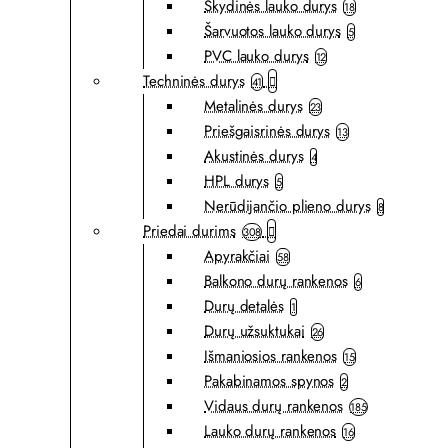
Skydinės lauko durys
18
Šarvuotos lauko durys
5
PVC lauko durys
12
Techninės durys
41
Metalinės durys
23
Priešgaisrinės durys
13
Akustinės durys
4
HPL durys
5
Nerūdijančio plieno durys
8
Priedai durims
308
Apyrakčiai
58
Balkono durų rankenos
6
Durų detalės
1
Durų užsuktukai
26
Išmaniosios rankenos
15
Pakabinamos spynos
2
Vidaus durų rankenos
185
Lauko durų rankenos
16