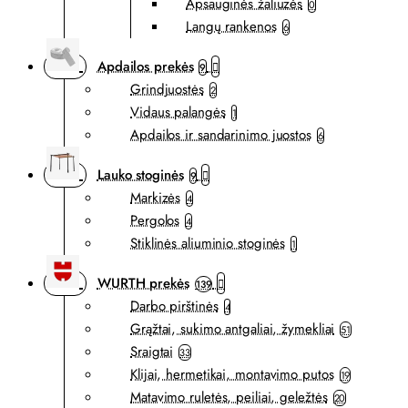
Apsauginės žaliuzės
0
Langų rankenos
6
Apdailos prekės
9
Grindjuostės
2
Vidaus palangės
1
Apdailos ir sandarinimo juostos
6
Lauko stoginės
9
Markizės
4
Pergolos
4
Stiklinės aliuminio stoginės
1
WURTH prekės
139
Darbo pirštinės
4
Grąžtai, sukimo antgaliai, žymekliai
51
Sraigtai
33
Klijai, hermetikai, montavimo putos
19
Matavimo ruletės, peiliai, geležtės
20