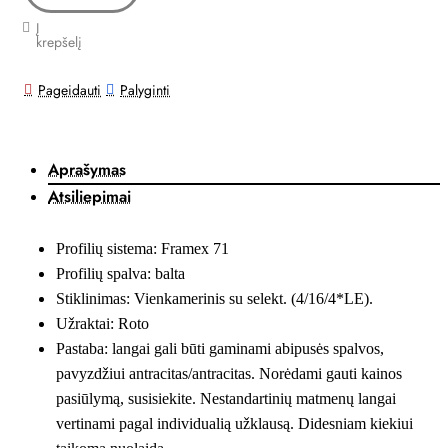
Į
krepšelį
Pageidauti
Palyginti
Aprašymas
Atsiliepimai
Profilių sistema: Framex 71
Profilių spalva: balta
Stiklinimas: Vienkamerinis su selekt. (4/16/4*LE).
Užraktai: Roto
Pastaba: langai gali būti gaminami abipusės spalvos,
pavyzdžiui antracitas/antracitas. Norėdami gauti kainos
pasiūlymą, susisiekite. Nestandartinių matmenų langai
vertinami pagal individualią užklausą. Didesniam kiekiui