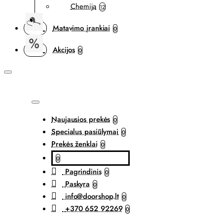
Chemija
12
Matavimo įrankiai
0
Akcijos
0
Naujausios prekės
0
Specialus pasiūlymai
0
Prekės ženklai
0
0
Pagrindinis
0
Paskyra
0
info@doorshop.lt
0
+370 652 92269
0