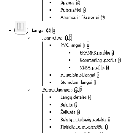
Spynos
67
Pritraukėjai
9
Atramos ir fiksatoriai
17
Langai
29
Langų tipai
3
PVC langai
1
FRAMEX profilis
4
Kömmerling profilis
4
VEKA profilis
4
Aliumininiai langai
1
Stumdomi langai
1
Priedai langams
26
Langų detalės
4
Roletai
3
Žaliuzės
2
Roletų ir žaliuzių detalės
8
Tinkleliai nuo vabzdžių
3