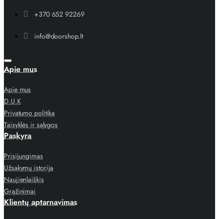
+370 652 92269
info@doorshop.lt
Apie mus
Apie mus
D.U.K
Privatumo politika
Taisyklės ir sąlygos
Paskyra
Prisijungimas
Užsakymų istorija
Naujienlaiškis
Grąžinimai
Klientų aptarnavimas