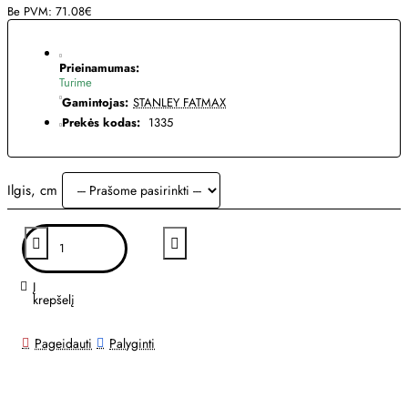
Be PVM: 71.08€
Prieinamumas:
Turime
Gamintojas:
STANLEY FATMAX
Prekės kodas:
1335
Ilgis, cm
Į
krepšelį
Pageidauti
Palyginti