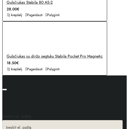
Gulsčiukas Stabila 80 AS-2
28.00€
Į krepšelį
Pageidauti
Palyginti
Gulsčiukas su diržo segtuku Stabila Pocket Pro Magnetic
18.50€
Į krepšelį
Pageidauti
Palyginti
Nepraleiskite geriausių pasiūlymų!
Įveskit el. paštą