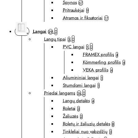
Spynos
67
Pritraukėjai
9
Atramos ir fiksatoriai
17
Langai
29
Langų tipai
3
PVC langai
1
FRAMEX profilis
4
Kömmerling profilis
4
VEKA profilis
4
Aliumininiai langai
1
Stumdomi langai
1
Priedai langams
26
Langų detalės
4
Roletai
3
Žaliuzės
2
Roletų ir žaliuzių detalės
8
Tinkleliai nuo vabzdžių
3