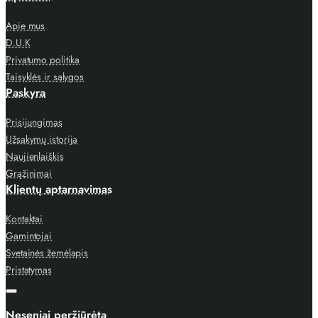
Apie mus
D.U.K
Privatumo politika
Taisyklės ir sąlygos
Paskyra
Prisijungimas
Užsakymų istorija
Naujienlaiškis
Grąžinimai
Klientų aptarnavimas
Kontaktai
Gamintojai
Svetainės žemėlapis
Pristatymas
Neseniai peržiūrėta