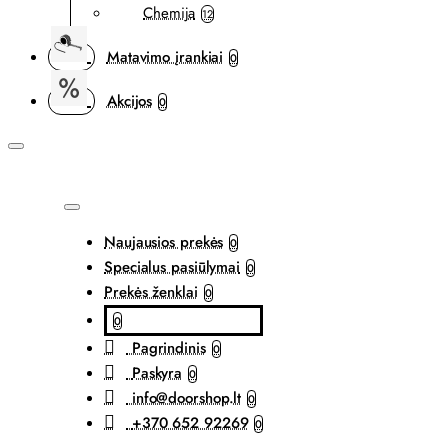
Chemija
12
Matavimo įrankiai
0
Akcijos
0
Naujausios prekės
0
Specialus pasiūlymai
0
Prekės ženklai
0
0
Pagrindinis
0
Paskyra
0
info@doorshop.lt
0
+370 652 92269
0