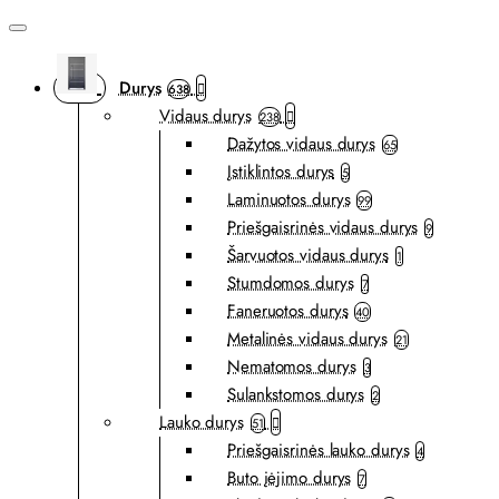
Durys
638
Vidaus durys
238
Dažytos vidaus durys
65
Įstiklintos durys
5
Laminuotos durys
99
Priešgaisrinės vidaus durys
9
Šarvuotos vidaus durys
1
Stumdomos durys
7
Faneruotos durys
40
Metalinės vidaus durys
21
Nematomos durys
3
Sulankstomos durys
2
Lauko durys
51
Priešgaisrinės lauko durys
4
Buto įėjimo durys
7