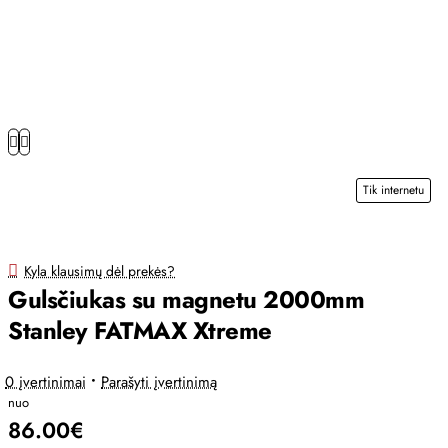
Tik internetu
Kyla klausimų dėl prekės?
Gulsčiukas su magnetu 2000mm
Stanley FATMAX Xtreme
0 įvertinimai
•
Parašyti įvertinimą
nuo
86.00€