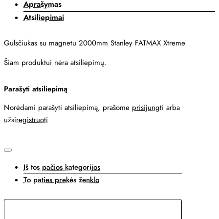
Aprašymas
Atsiliepimai
Gulsčiukas su magnetu 2000mm Stanley FATMAX Xtreme
Šiam produktui nėra atsiliepimų.
Parašyti atsiliepimą
Norėdami parašyti atsiliepimą, prašome
prisijungti
arba
užsiregistruoti
Iš tos pačios kategorijos
To paties prekės ženklo