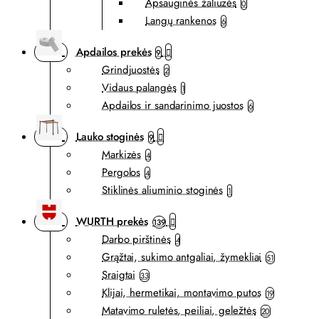
Apsauginės žaliuzės
0
Langų rankenos
6
Apdailos prekės
9
Grindjuostės
2
Vidaus palangės
1
Apdailos ir sandarinimo juostos
6
Lauko stoginės
9
Markizės
4
Pergolos
4
Stiklinės aliuminio stoginės
1
WURTH prekės
139
Darbo pirštinės
4
Grąžtai, sukimo antgaliai, žymekliai
51
Sraigtai
33
Klijai, hermetikai, montavimo putos
19
Matavimo ruletės, peiliai, geležtės
20