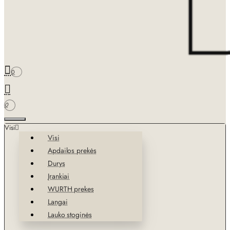
0
0
Visi
Visi
Apdailos prekės
Durys
Įrankiai
WURTH prekes
Langai
Lauko stoginės