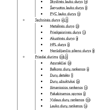
Skydinės lauko durys
18
Šarvuotos lauko durys
5
PVC lauko durys
12
Techninės durys
41
Metalinės durys
23
Priešgaisrinės durys
13
Akustinės durys
4
HPL durys
5
Nerūdijančio plieno durys
8
Priedai durims
308
Apyrakčiai
58
Balkono durų rankenos
6
Durų detalės
1
Durų užsuktukai
26
Išmaniosios rankenos
15
Pakabinamos spynos
2
Vidaus durų rankenos
185
Lauko durų rankenos
16