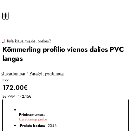
Kyla klausimų dėl prekės?
Kömmerling profilio vienos dalies PVC
langas
0 įvertinimai
•
Parašyti įvertinimą
nuo
172.00€
Be PVM: 142.15€
Prieinamumas:
Užsakomoji prekė
Prekės kodas:
2046