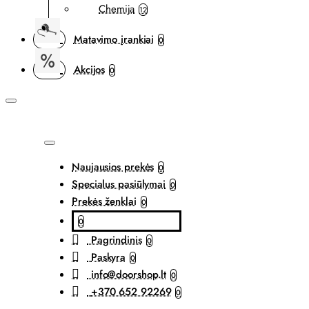
Chemija
12
Matavimo įrankiai
0
Akcijos
0
Naujausios prekės
0
Specialus pasiūlymai
0
Prekės ženklai
0
0
Pagrindinis
0
Paskyra
0
info@doorshop.lt
0
+370 652 92269
0