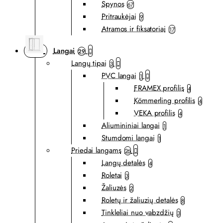
Spynos
67
Pritraukėjai
9
Atramos ir fiksatoriai
17
Langai
29
Langų tipai
3
PVC langai
1
FRAMEX profilis
4
Kömmerling profilis
4
VEKA profilis
4
Aliumininiai langai
1
Stumdomi langai
1
Priedai langams
26
Langų detalės
4
Roletai
3
Žaliuzės
2
Roletų ir žaliuzių detalės
8
Tinkleliai nuo vabzdžių
3