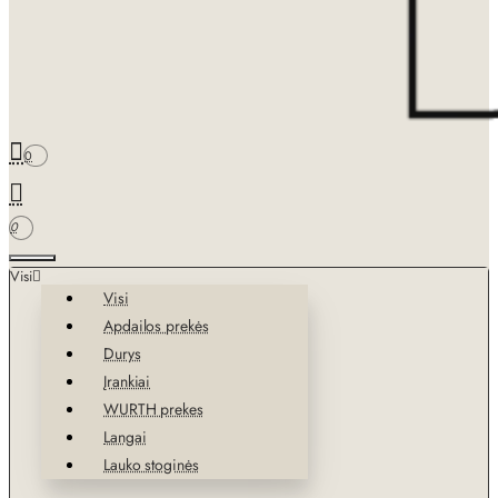
0
0
Visi
Visi
Apdailos prekės
Durys
Įrankiai
WURTH prekes
Langai
Lauko stoginės