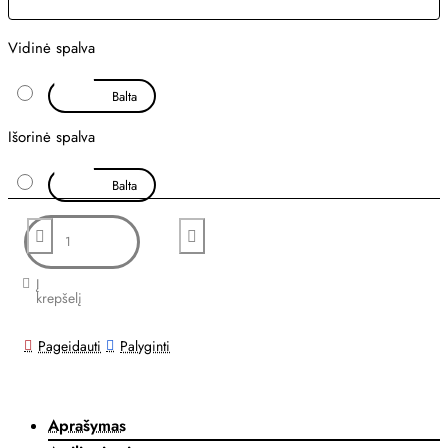
Vidinė spalva
Balta
Išorinė spalva
Balta
Į
krepšelį
Pageidauti
Palyginti
Aprašymas