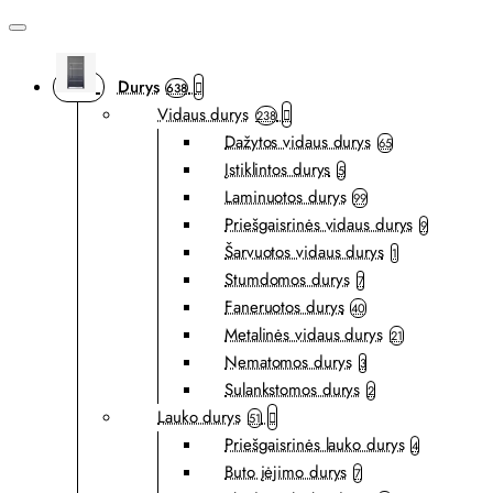
Durys
638
Vidaus durys
238
Dažytos vidaus durys
65
Įstiklintos durys
5
Laminuotos durys
99
Priešgaisrinės vidaus durys
9
Šarvuotos vidaus durys
1
Stumdomos durys
7
Faneruotos durys
40
Metalinės vidaus durys
21
Nematomos durys
3
Sulankstomos durys
2
Lauko durys
51
Priešgaisrinės lauko durys
4
Buto įėjimo durys
7