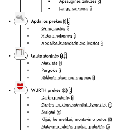
Apsauginės žaliuzės
0
Langų rankenos
6
Apdailos prekės
9
Grindjuostės
2
Vidaus palangės
1
Apdailos ir sandarinimo juostos
6
Lauko stoginės
9
Markizės
4
Pergolos
4
Stiklinės aliuminio stoginės
1
WURTH prekės
139
Darbo pirštinės
4
Grąžtai, sukimo antgaliai, žymekliai
51
Sraigtai
33
Klijai, hermetikai, montavimo putos
19
Matavimo ruletės, peiliai, geležtės
20