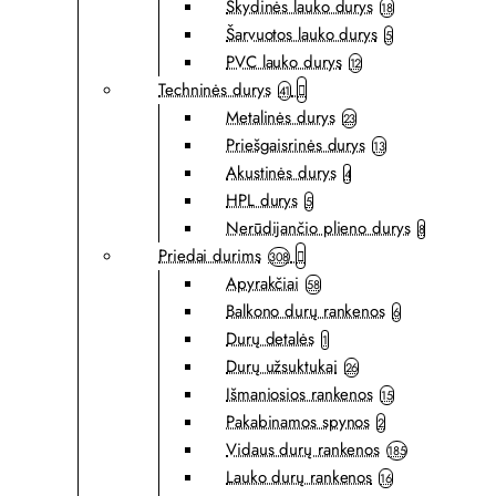
Skydinės lauko durys
18
Šarvuotos lauko durys
5
PVC lauko durys
12
Techninės durys
41
Metalinės durys
23
Priešgaisrinės durys
13
Akustinės durys
4
HPL durys
5
Nerūdijančio plieno durys
8
Priedai durims
308
Apyrakčiai
58
Balkono durų rankenos
6
Durų detalės
1
Durų užsuktukai
26
Išmaniosios rankenos
15
Pakabinamos spynos
2
Vidaus durų rankenos
185
Lauko durų rankenos
16