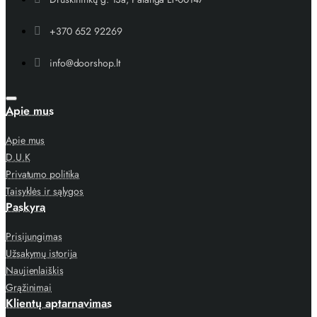
+370 652 92269
info@doorshop.lt
Apie mus
Apie mus
D.U.K
Privatumo politika
Taisyklės ir sąlygos
Paskyra
Prisijungimas
Užsakymų istorija
Naujienlaiškis
Grąžinimai
Klientų aptarnavimas