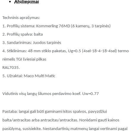
Atsiliepimai
Techninis aprašymas:
1. Profilių sistema: Kommerling 76MD (6 kamerų, 3 tarpinės)
2. Profilių spalva: balta
3. Sandarinimas: Juodos tarpinės
4. Stiklinimas: 48 mm stiklo paketas, Ug=0.5 (4sel-18-4-18-4sel) termo
rėmelis TGI šviesiai pilkas
RAL7035.
5. Užraktai: Maco Multi Matic
Vidutinis visų langų šilumos perdavimo koef. Uw=0.77
Pastaba: langai gali būti gaminami kitos spalvos, pavyzdžiui
balta/antracitas arba antracitas/antracitas. Norėdami gauti kainos
pasiūlymą, susisiekite. Nestandartinių matmenų langai vertinami pagal