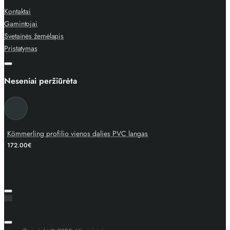
Kontaktai
Gamintojai
Svetainės žemėlapis
Pristatymas
Neseniai peržiūrėta
Kömmerling profilio vienos dalies PVC langas
172.00€