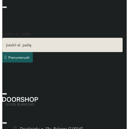
Nepraleiskite geriausių pasiūlymų!
Įveskit el. paštą
Prenumeruoti
Druskininkų g. 13a, Palanga LT-00147