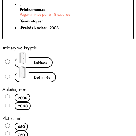
Prieinamumas:
Pagaminimas per 6–8 savaites
Gamintojas:
Prekės kodas:
2003
Atidarymo kryptis
Kairinės
Dešininės
Aukštis, mm
2000
2040
Plotis, mm
650
750