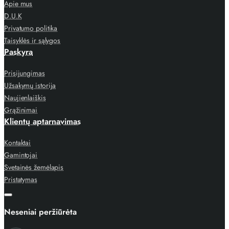
Apie mus
D.U.K
Privatumo politika
Taisyklės ir sąlygos
Paskyra
Prisijungimas
Užsakymų istorija
Naujienlaiškis
Grąžinimai
Klientų aptarnavimas
Kontaktai
Gamintojai
Svetainės žemėlapis
Pristatymas
Neseniai peržiūrėta