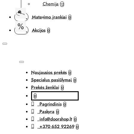
Chemija
12
Matavimo įrankiai
0
Akcijos
0
Naujausios prekės
0
Specialus pasiūlymai
0
Prekės ženklai
0
0
Pagrindinis
0
Paskyra
0
info@doorshop.lt
0
+370 652 92269
0