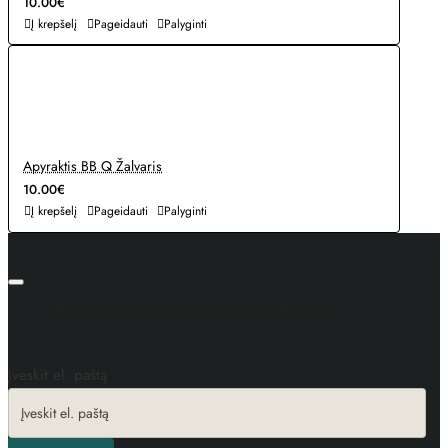
10.00€
Į krepšelį
Pageidauti
Palyginti
Apyraktis BB Q Žalvaris
10.00€
Į krepšelį
Pageidauti
Palyginti
Nepraleiskite geriausių pasiūlymų!
Įveskit el. paštą