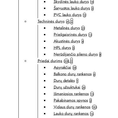
Skydinės lauko durys
18
Šarvuotos lauko durys
5
PVC lauko durys
12
Techninės durys
41
Metalinės durys
23
Priešgaisrinės durys
13
Akustinės durys
4
HPL durys
5
Nerūdijančio plieno durys
8
Priedai durims
308
Apyrakčiai
58
Balkono durų rankenos
6
Durų detalės
1
Durų užsuktukai
26
Išmaniosios rankenos
15
Pakabinamos spynos
2
Vidaus durų rankenos
185
Lauko durų rankenos
16