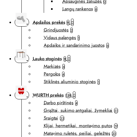
Apsauginės žaliuzės
0
Langų rankenos
6
Apdailos prekės
9
Grindjuostės
2
Vidaus palangės
1
Apdailos ir sandarinimo juostos
6
Lauko stoginės
9
Markizės
4
Pergolos
4
Stiklinės aliuminio stoginės
1
WURTH prekės
139
Darbo pirštinės
4
Grąžtai, sukimo antgaliai, žymekliai
51
Sraigtai
33
Klijai, hermetikai, montavimo putos
19
Matavimo ruletės, peiliai, geležtės
20