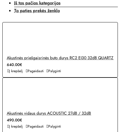
Iš tos pačios kategorijos
To paties prekės ženklo
Akustinės priešgaisrinės buto durys RC2 EI30 32dB QUARTZ
640.00€
Į krepšelį
Pageidauti
Palyginti
Akustinės vidaus durys ACOUSTIC 27dB / 32dB
490.00€
Į krepšelį
Pageidauti
Palyginti