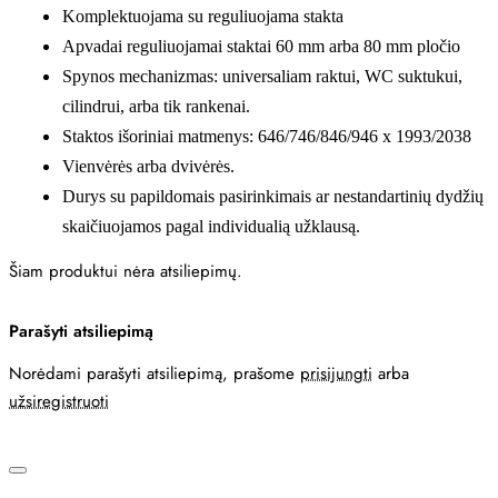
Komplektuojama su reguliuojama stakta
Apvadai reguliuojamai staktai 60 mm arba 80 mm pločio
Spynos mechanizmas: universaliam raktui, WC suktukui,
cilindrui, arba tik rankenai.
Staktos išoriniai matmenys: 646/746/846/946 x 1993/2038
Vienvėrės arba dvivėrės.
Durys su papildomais pasirinkimais ar nestandartinių dydžių
skaičiuojamos pagal individualią užklausą.
Šiam produktui nėra atsiliepimų.
Parašyti atsiliepimą
Norėdami parašyti atsiliepimą, prašome
prisijungti
arba
užsiregistruoti