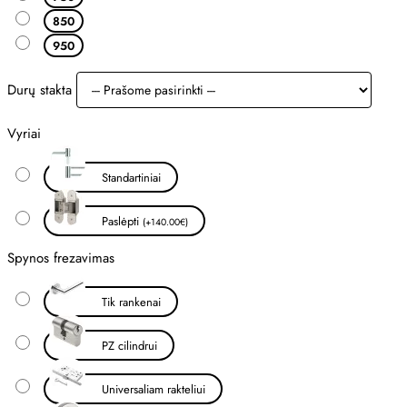
850
950
Durų stakta
Vyriai
Standartiniai
Paslėpti
(+140.00€)
Spynos frezavimas
Tik rankenai
PZ cilindrui
Universaliam rakteliui