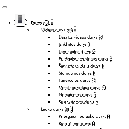
Durys
638
Vidaus durys
238
Dažytos vidaus durys
65
Įstiklintos durys
5
Laminuotos durys
99
Priešgaisrinės vidaus durys
9
Šarvuotos vidaus durys
1
Stumdomos durys
7
Faneruotos durys
40
Metalinės vidaus durys
21
Nematomos durys
3
Sulankstomos durys
2
Lauko durys
51
Priešgaisrinės lauko durys
4
Buto įėjimo durys
7