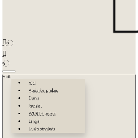
0
0
Visi
Visi
Apdailos prekės
Durys
Įrankiai
WURTH prekes
Langai
Lauko stoginės