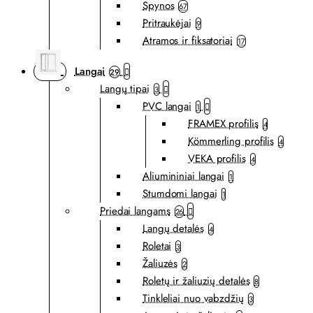
Spynos
67
Pritraukėjai
9
Atramos ir fiksatoriai
17
Langai
29
Langų tipai
3
PVC langai
1
FRAMEX profilis
4
Kömmerling profilis
4
VEKA profilis
4
Aliumininiai langai
1
Stumdomi langai
1
Priedai langams
26
Langų detalės
4
Roletai
3
Žaliuzės
2
Roletų ir žaliuzių detalės
8
Tinkleliai nuo vabzdžių
3