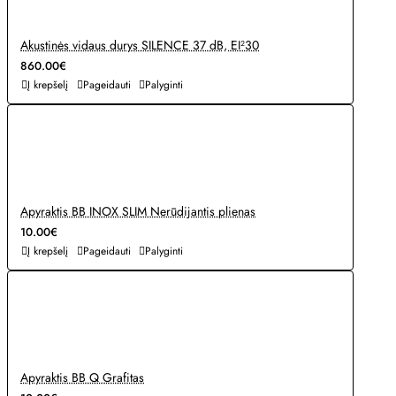
Akustinės vidaus durys SILENCE 37 dB, EI²30
860.00€
Į krepšelį
Pageidauti
Palyginti
Apyraktis BB INOX SLIM Nerūdijantis plienas
10.00€
Į krepšelį
Pageidauti
Palyginti
Apyraktis BB Q Grafitas