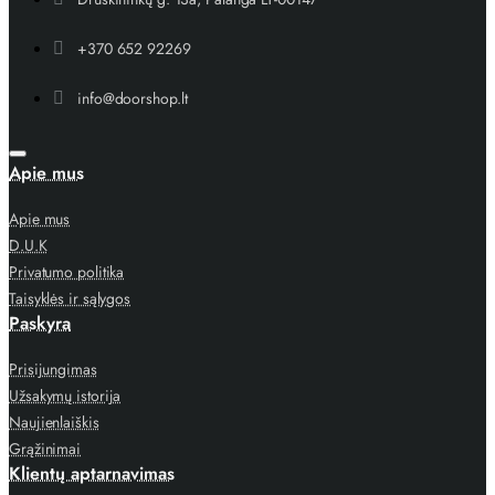
+370 652 92269
info@doorshop.lt
Apie mus
Apie mus
D.U.K
Privatumo politika
Taisyklės ir sąlygos
Paskyra
Prisijungimas
Užsakymų istorija
Naujienlaiškis
Grąžinimai
Klientų aptarnavimas