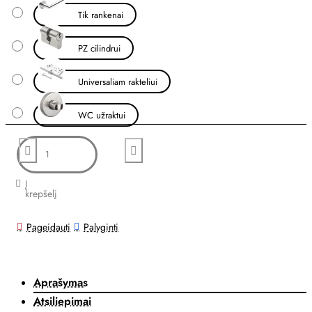
Tik rankenai
PZ cilindrui
Universaliam rakteliui
WC užraktui
Į
krepšelį
Pageidauti
Palyginti
Aprašymas
Atsiliepimai