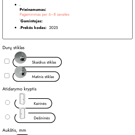
Prieinamumas:
Pagaminimas per 6–8 savaites
Gamintojas:
Prekės kodas:
2025
Durų stiklas
Skaidrus stiklas
Matinis stiklas
Atidarymo kryptis
Kairinės
Dešininės
Aukštis, mm