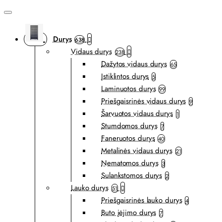
Durys
638
Vidaus durys
238
Dažytos vidaus durys
65
Įstiklintos durys
5
Laminuotos durys
99
Priešgaisrinės vidaus durys
9
Šarvuotos vidaus durys
1
Stumdomos durys
7
Faneruotos durys
40
Metalinės vidaus durys
21
Nematomos durys
3
Sulankstomos durys
2
Lauko durys
51
Priešgaisrinės lauko durys
4
Buto įėjimo durys
7