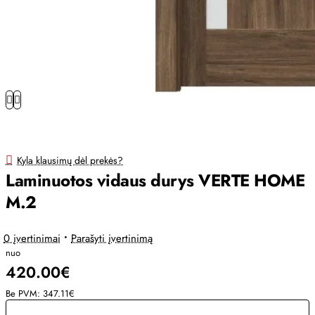
Kyla klausimų dėl prekės?
Laminuotos vidaus durys VERTE HOME
M.2
0 įvertinimai
•
Parašyti įvertinimą
nuo
420.00€
Be PVM: 347.11€