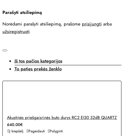
Parašyti atsiliepimą
Norėdami parašyti atsiliepimą, prašome
prisijungti
arba
užsiregistruoti
Iš tos pačios kategorijos
To paties prekės ženklo
Akustinės priešgaisrinės buto durys RC2 EI30 32dB QUARTZ
640.00€
Į krepšelį
Pageidauti
Palyginti