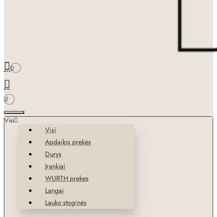
0
0
Visi
Visi
Apdailos prekės
Durys
Įrankiai
WURTH prekes
Langai
Lauko stoginės