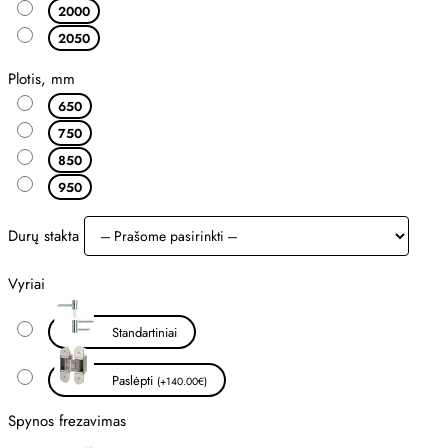
2000
2050
Plotis, mm
650
750
850
950
Durų stakta
Vyriai
Standartiniai
Paslėpti
(+140.00€)
Spynos frezavimas