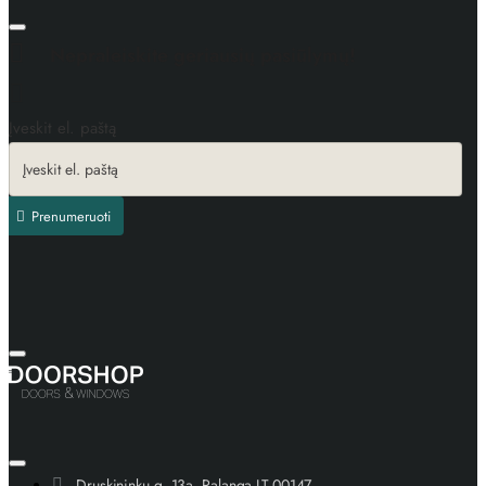
Nepraleiskite geriausių pasiūlymų!
Įveskit el. paštą
Prenumeruoti
Druskininkų g. 13a, Palanga LT-00147