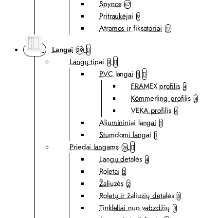
Spynos
67
Pritraukėjai
9
Atramos ir fiksatoriai
17
Langai
29
Langų tipai
3
PVC langai
1
FRAMEX profilis
4
Kömmerling profilis
4
VEKA profilis
4
Aliumininiai langai
1
Stumdomi langai
1
Priedai langams
26
Langų detalės
4
Roletai
3
Žaliuzės
2
Roletų ir žaliuzių detalės
8
Tinkleliai nuo vabzdžių
3