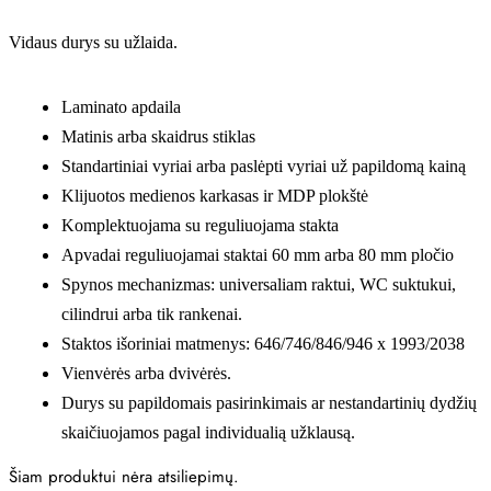
Vidaus durys su užlaida.
Laminato apdaila
Matinis arba skaidrus stiklas
Standartiniai vyriai arba paslėpti vyriai už papildomą kainą
Klijuotos medienos karkasas ir MDP plokštė
Komplektuojama su reguliuojama stakta
Apvadai reguliuojamai staktai 60 mm arba 80 mm pločio
Spynos mechanizmas: universaliam raktui, WC suktukui,
cilindrui arba tik rankenai.
Staktos išoriniai matmenys: 646/746/846/946 x 1993/2038
Vienvėrės arba dvivėrės.
Durys su papildomais pasirinkimais ar nestandartinių dydžių
skaičiuojamos pagal individualią užklausą.
Šiam produktui nėra atsiliepimų.