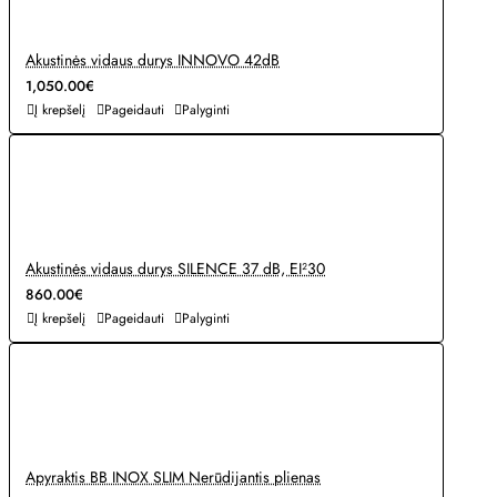
Akustinės vidaus durys INNOVO 42dB
1,050.00€
Į krepšelį
Pageidauti
Palyginti
Akustinės vidaus durys SILENCE 37 dB, EI²30
860.00€
Į krepšelį
Pageidauti
Palyginti
Apyraktis BB INOX SLIM Nerūdijantis plienas