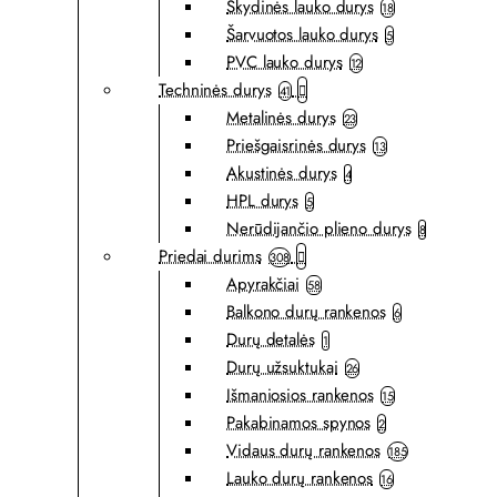
Skydinės lauko durys
18
Šarvuotos lauko durys
5
PVC lauko durys
12
Techninės durys
41
Metalinės durys
23
Priešgaisrinės durys
13
Akustinės durys
4
HPL durys
5
Nerūdijančio plieno durys
8
Priedai durims
308
Apyrakčiai
58
Balkono durų rankenos
6
Durų detalės
1
Durų užsuktukai
26
Išmaniosios rankenos
15
Pakabinamos spynos
2
Vidaus durų rankenos
185
Lauko durų rankenos
16