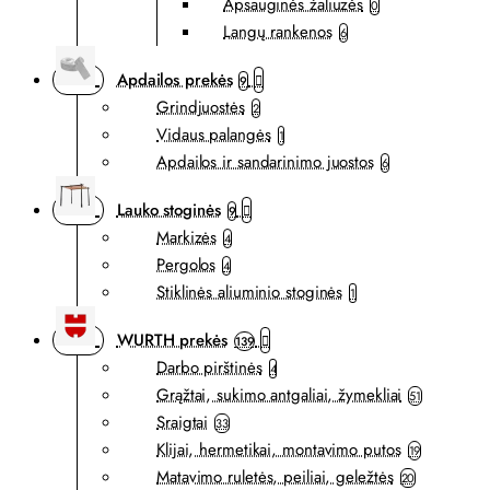
Apsauginės žaliuzės
0
Langų rankenos
6
Apdailos prekės
9
Grindjuostės
2
Vidaus palangės
1
Apdailos ir sandarinimo juostos
6
Lauko stoginės
9
Markizės
4
Pergolos
4
Stiklinės aliuminio stoginės
1
WURTH prekės
139
Darbo pirštinės
4
Grąžtai, sukimo antgaliai, žymekliai
51
Sraigtai
33
Klijai, hermetikai, montavimo putos
19
Matavimo ruletės, peiliai, geležtės
20