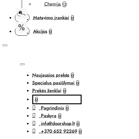
Chemija
12
Matavimo įrankiai
0
Akcijos
0
Naujausios prekės
0
Specialus pasiūlymai
0
Prekės ženklai
0
0
Pagrindinis
0
Paskyra
0
info@doorshop.lt
0
+370 652 92269
0