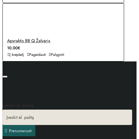
Apyraktis BB Q Žalvaris
10.00€
Į krepšelį
Pageidauti
Palyginti
Nepraleiskite geriausių pasiūlymų!
Įveskit el. paštą
Prenumeruoti