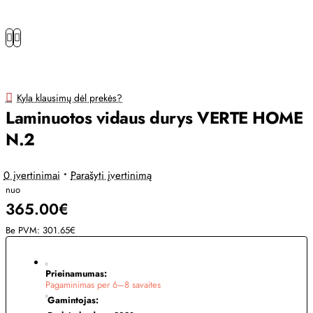
Kyla klausimų dėl prekės?
Laminuotos vidaus durys VERTE HOME
N.2
0 įvertinimai
•
Parašyti įvertinimą
nuo
365.00€
Be PVM: 301.65€
Prieinamumas:
Pagaminimas per 6–8 savaites
Gamintojas: