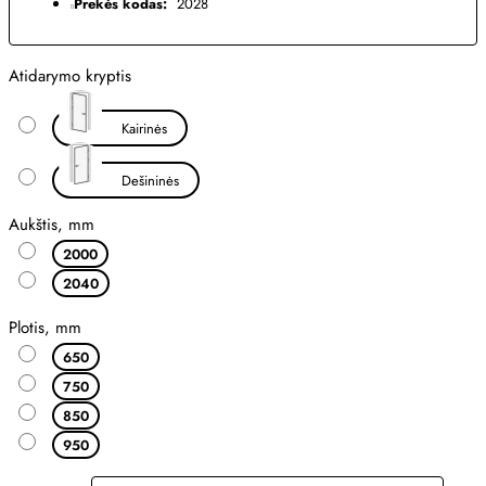
Prekės kodas:
2028
Atidarymo kryptis
Kairinės
Dešininės
Aukštis, mm
2000
2040
Plotis, mm
650
750
850
950