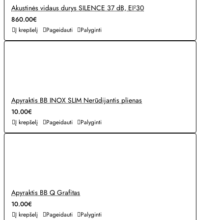
Akustinės vidaus durys SILENCE 37 dB, EI²30
860.00€
Į krepšelį
Pageidauti
Palyginti
Apyraktis BB INOX SLIM Nerūdijantis plienas
10.00€
Į krepšelį
Pageidauti
Palyginti
Apyraktis BB Q Grafitas
10.00€
Į krepšelį
Pageidauti
Palyginti