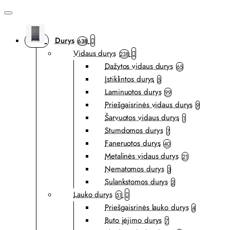
Durys
638
Vidaus durys
238
Dažytos vidaus durys
65
Įstiklintos durys
5
Laminuotos durys
99
Priešgaisrinės vidaus durys
9
Šarvuotos vidaus durys
1
Stumdomos durys
7
Faneruotos durys
40
Metalinės vidaus durys
21
Nematomos durys
3
Sulankstomos durys
2
Lauko durys
51
Priešgaisrinės lauko durys
4
Buto įėjimo durys
7