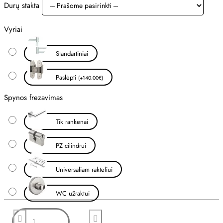
Durų stakta
Vyriai
Standartiniai
Paslėpti
(+140.00€)
Spynos frezavimas
Tik rankenai
PZ cilindrui
Universaliam rakteliui
WC užraktui