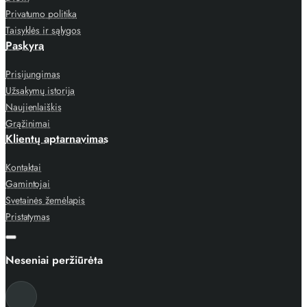
Privatumo politika
Taisyklės ir sąlygos
Paskyra
Prisijungimas
Užsakymų istorija
Naujienlaiškis
Grąžinimai
Klientų aptarnavimas
Kontaktai
Gamintojai
Svetainės žemėlapis
Pristatymas
Neseniai peržiūrėta