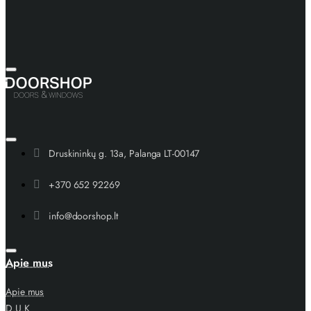
Druskininkų g. 13a, Palanga LT-00147
+370 652 92269
info@doorshop.lt
Apie mus
Apie mus
D.U.K