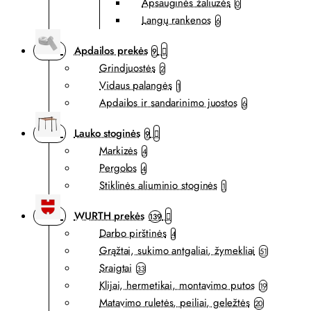
Apsauginės žaliuzės
0
Langų rankenos
6
Apdailos prekės
9
Grindjuostės
2
Vidaus palangės
1
Apdailos ir sandarinimo juostos
6
Lauko stoginės
9
Markizės
4
Pergolos
4
Stiklinės aliuminio stoginės
1
WURTH prekės
139
Darbo pirštinės
4
Grąžtai, sukimo antgaliai, žymekliai
51
Sraigtai
33
Klijai, hermetikai, montavimo putos
19
Matavimo ruletės, peiliai, geležtės
20