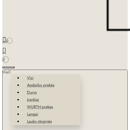
0
0
Visi
Visi
Apdailos prekės
Durys
Įrankiai
WURTH prekes
Langai
Lauko stoginės