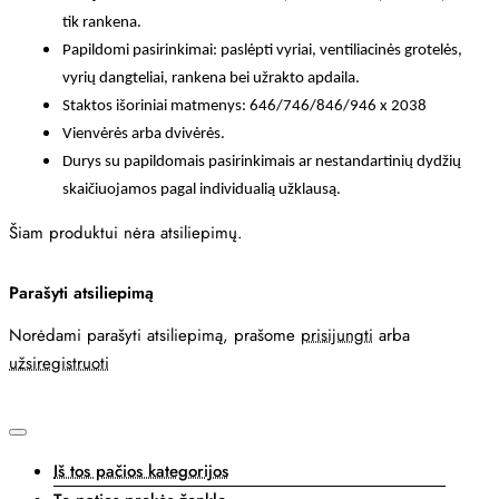
tik rankena.
Papildomi pasirinkimai: paslėpti vyriai, ventiliacinės grotelės,
vyrių dangteliai, rankena bei užrakto apdaila.
Staktos išoriniai matmenys: 646/746/846/946 x 2038
Vienvėrės arba dvivėrės.
Durys su papildomais pasirinkimais ar nestandartinių dydžių
skaičiuojamos pagal individualią užklausą.
Šiam produktui nėra atsiliepimų.
Parašyti atsiliepimą
Norėdami parašyti atsiliepimą, prašome
prisijungti
arba
užsiregistruoti
Iš tos pačios kategorijos