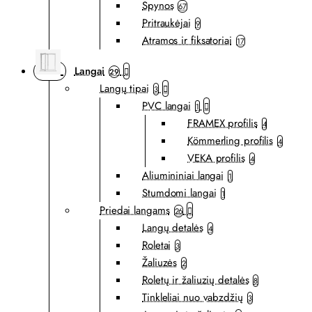
Spynos
67
Pritraukėjai
9
Atramos ir fiksatoriai
17
Langai
29
Langų tipai
3
PVC langai
1
FRAMEX profilis
4
Kömmerling profilis
4
VEKA profilis
4
Aliumininiai langai
1
Stumdomi langai
1
Priedai langams
26
Langų detalės
4
Roletai
3
Žaliuzės
2
Roletų ir žaliuzių detalės
8
Tinkleliai nuo vabzdžių
3