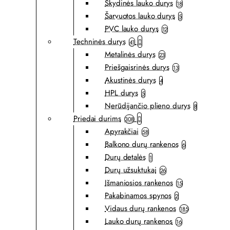
Skydinės lauko durys
18
Šarvuotos lauko durys
5
PVC lauko durys
12
Techninės durys
41
Metalinės durys
23
Priešgaisrinės durys
13
Akustinės durys
4
HPL durys
5
Nerūdijančio plieno durys
8
Priedai durims
308
Apyrakčiai
58
Balkono durų rankenos
6
Durų detalės
1
Durų užsuktukai
26
Išmaniosios rankenos
15
Pakabinamos spynos
2
Vidaus durų rankenos
185
Lauko durų rankenos
16