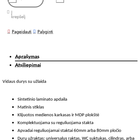
Į
krepšelį
Pageidauti
Palyginti
Aprašymas
Atsiliepimai
Vidaus durys su užlaida
Sintetinio laminato apdaila
Matinis stiklas
Klijuotos medienos karkasas ir MDP plokštė
Komplektuojama su reguliuojama stakta
Apvadai reguliuojamai staktai 60mm arba 80mm pločio
Durų užraktas: universalus raktas, WC suktukas, cilindras, arba