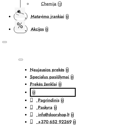
Chemija
12
Matavimo įrankiai
0
Akcijos
0
Naujausios prekės
0
Specialus pasiūlymai
0
Prekės ženklai
0
0
Pagrindinis
0
Paskyra
0
info@doorshop.lt
0
+370 652 92269
0