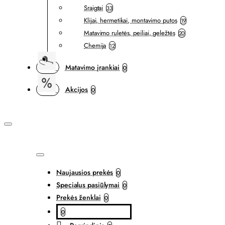
Sraigtai
33
Klijai, hermetikai, montavimo putos
19
Matavimo ruletės, peiliai, geležtės
20
Chemija
12
Matavimo įrankiai
0
Akcijos
0
Naujausios prekės
0
Specialus pasiūlymai
0
Prekės ženklai
0
0