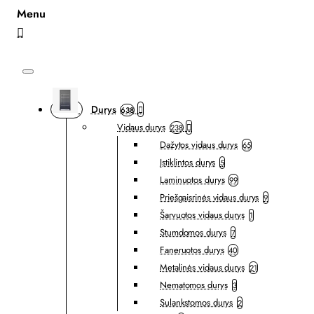
Durys
638
Vidaus durys
238
Dažytos vidaus durys
65
Įstiklintos durys
5
Laminuotos durys
99
Priešgaisrinės vidaus durys
9
Šarvuotos vidaus durys
1
Stumdomos durys
7
Faneruotos durys
40
Metalinės vidaus durys
21
Nematomos durys
3
Sulankstomos durys
2