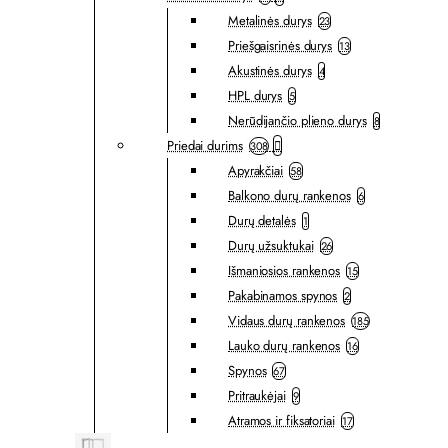
Metalinės durys
23
Priešgaisrinės durys
13
Akustinės durys
4
HPL durys
5
Nerūdijančio plieno durys
8
Priedai durims
308
Apyrakčiai
58
Balkono durų rankenos
6
Durų detalės
1
Durų užsuktukai
26
Išmaniosios rankenos
15
Pakabinamos spynos
2
Vidaus durų rankenos
185
Lauko durų rankenos
16
Spynos
67
Pritraukėjai
9
Atramos ir fiksatoriai
17