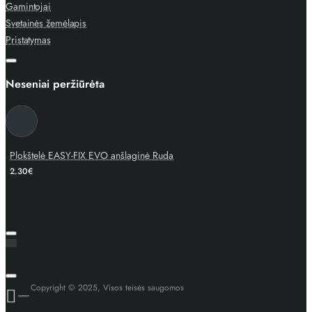
Gamintojai
Svetainės žemėlapis
Pristatymas
Neseniai peržiūrėta
Plokštelė EASY-FIX EVO anšlaginė Ruda
2.30€
Copyright © 2025, Visos teisės saugomos