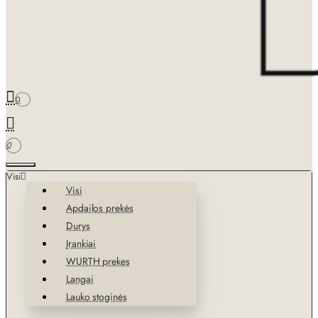
0
0
Visi
Visi
Apdailos prekės
Durys
Įrankiai
WURTH prekes
Langai
Lauko stoginės