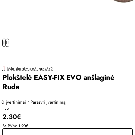
Kyla klausimų dėl prekės?
Plokštelė EASY-FIX EVO anšlaginė
Ruda
0 įvertinimai
•
Parašyti įvertinimą
nuo
2.30€
Be PVM: 1.90€