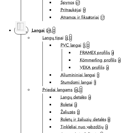
Spynos
67
Pritraukėjai
9
Atramos ir fiksatoriai
17
Langai
29
Langų tipai
3
PVC langai
1
FRAMEX profilis
4
Kömmerling profilis
4
VEKA profilis
4
Aliumininiai langai
1
Stumdomi langai
1
Priedai langams
26
Langų detalės
4
Roletai
3
Žaliuzės
2
Roletų ir žaliuzių detalės
8
Tinkleliai nuo vabzdžių
3