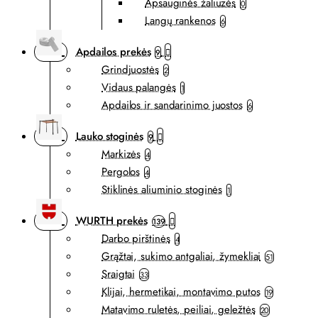
Apsauginės žaliuzės
0
Langų rankenos
6
Apdailos prekės
9
Grindjuostės
2
Vidaus palangės
1
Apdailos ir sandarinimo juostos
6
Lauko stoginės
9
Markizės
4
Pergolos
4
Stiklinės aliuminio stoginės
1
WURTH prekės
139
Darbo pirštinės
4
Grąžtai, sukimo antgaliai, žymekliai
51
Sraigtai
33
Klijai, hermetikai, montavimo putos
19
Matavimo ruletės, peiliai, geležtės
20