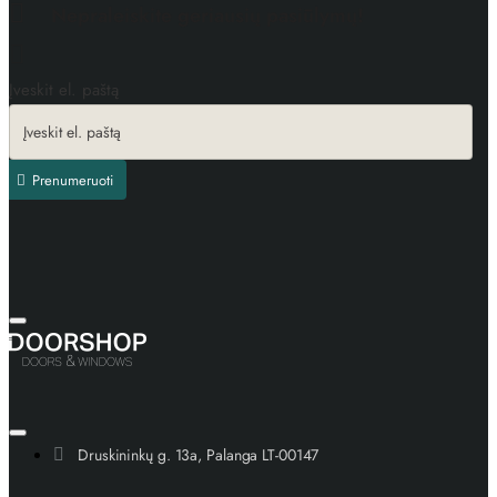
Nepraleiskite geriausių pasiūlymų!
Įveskit el. paštą
Prenumeruoti
Druskininkų g. 13a, Palanga LT-00147