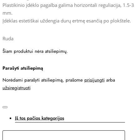
Plastikinio įdėklo pagalba galima horizontali reguliacija, 1.5-3
mm.
Įdėklas estetiškai uždengia durų ertmę esančią po plokštele.
Ruda
Šiam produktui nėra atsiliepimų.
Parašyti atsiliepimą
Norėdami parašyti atsiliepimą, prašome
prisijungti
arba
užsiregistruoti
Iš tos pačios kategorijos