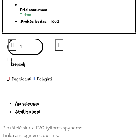
Prieinamumas:
Turime
Prekės kodas:
1602
Į
krepšelį
Pageidauti
Palyginti
Aprašymas
Atsiliepimai
Plokštelė skirta EVO tylioms spynoms.
Tinka anšlaginėms durims.