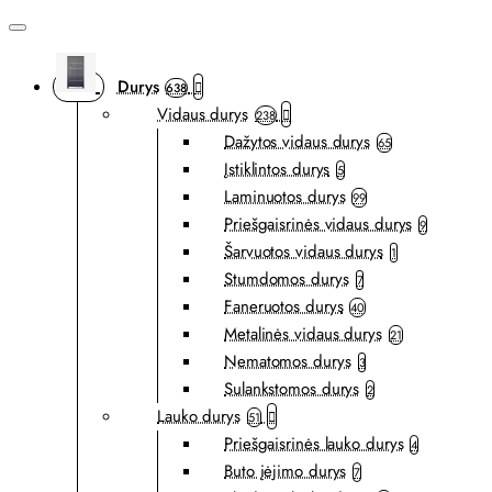
Durys
638
Vidaus durys
238
Dažytos vidaus durys
65
Įstiklintos durys
5
Laminuotos durys
99
Priešgaisrinės vidaus durys
9
Šarvuotos vidaus durys
1
Stumdomos durys
7
Faneruotos durys
40
Metalinės vidaus durys
21
Nematomos durys
3
Sulankstomos durys
2
Lauko durys
51
Priešgaisrinės lauko durys
4
Buto įėjimo durys
7