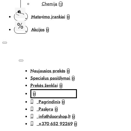
Chemija
12
Matavimo įrankiai
0
Akcijos
0
Naujausios prekės
0
Specialus pasiūlymai
0
Prekės ženklai
0
0
Pagrindinis
0
Paskyra
0
info@doorshop.lt
0
+370 652 92269
0