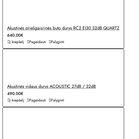
Akustinės priešgaisrinės buto durys RC2 EI30 32dB QUARTZ
640.00€
Į krepšelį
Pageidauti
Palyginti
Akustinės vidaus durys ACOUSTIC 27dB / 32dB
490.00€
Į krepšelį
Pageidauti
Palyginti