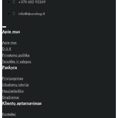
+370 652 92269
info@doorshop.lt
Apie mus
Apie mus
D.U.K
Privatumo politika
Taisyklės ir sąlygos
Paskyra
Prisijungimas
Užsakymų istorija
Naujienlaiškis
Grąžinimai
Klientų aptarnavimas
Kontaktai