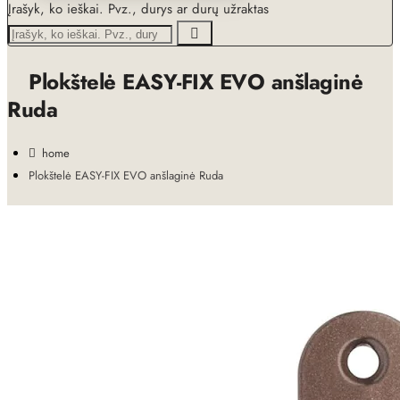
Įrašyk, ko ieškai. Pvz., durys ar durų užraktas
Plokštelė EASY-FIX EVO anšlaginė
Ruda
home
Plokštelė EASY-FIX EVO anšlaginė Ruda