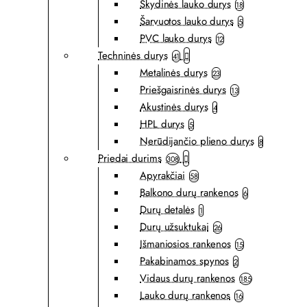
Skydinės lauko durys
18
Šarvuotos lauko durys
5
PVC lauko durys
12
Techninės durys
41
Metalinės durys
23
Priešgaisrinės durys
13
Akustinės durys
4
HPL durys
5
Nerūdijančio plieno durys
8
Priedai durims
308
Apyrakčiai
58
Balkono durų rankenos
6
Durų detalės
1
Durų užsuktukai
26
Išmaniosios rankenos
15
Pakabinamos spynos
2
Vidaus durų rankenos
185
Lauko durų rankenos
16