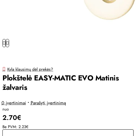
Kyla klausimų dėl prekės?
Plokštelė EASY-MATIC EVO Matinis
žalvaris
0 įvertinimai
•
Parašyti įvertinimą
nuo
2.70€
Be PVM: 2.23€