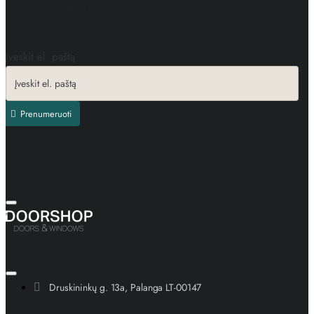
Nepraleiskite geriausių pasiūlymų!
Įveskit el. paštą
Prenumeruoti
Druskininkų g. 13a, Palanga LT-00147