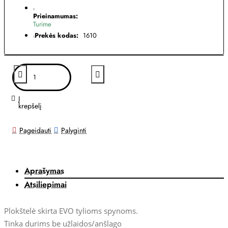
Prieinamumas:
Turime
Prekės kodas:
1610
Į
krepšelį
Pageidauti
Palyginti
Aprašymas
Atsiliepimai
Plokštelė skirta EVO tylioms spynoms.
Tinka durims be užlaidos/anšlago