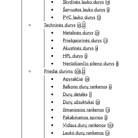
Skydinės lauko durys
18
Šarvuotos lauko durys
5
PVC lauko durys
12
Techninės durys
41
Metalinės durys
23
Priešgaisrinės durys
13
Akustinės durys
4
HPL durys
5
Nerūdijančio plieno durys
8
Priedai durims
308
Apyrakčiai
58
Balkono durų rankenos
6
Durų detalės
1
Durų užsuktukai
26
Išmaniosios rankenos
15
Pakabinamos spynos
2
Vidaus durų rankenos
185
Lauko durų rankenos
16