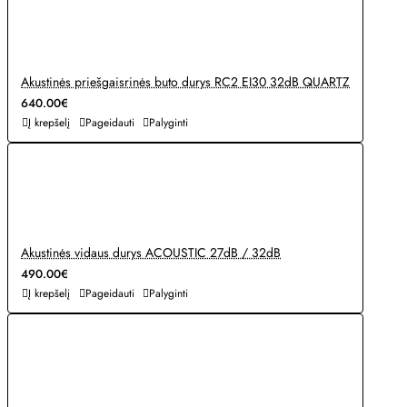
Akustinės priešgaisrinės buto durys RC2 EI30 32dB QUARTZ
640.00€
Į krepšelį
Pageidauti
Palyginti
Akustinės vidaus durys ACOUSTIC 27dB / 32dB
490.00€
Į krepšelį
Pageidauti
Palyginti