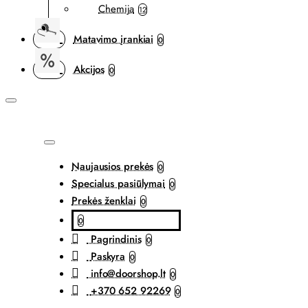
Chemija
12
Matavimo įrankiai
0
Akcijos
0
Naujausios prekės
0
Specialus pasiūlymai
0
Prekės ženklai
0
0
Pagrindinis
0
Paskyra
0
info@doorshop.lt
0
+370 652 92269
0