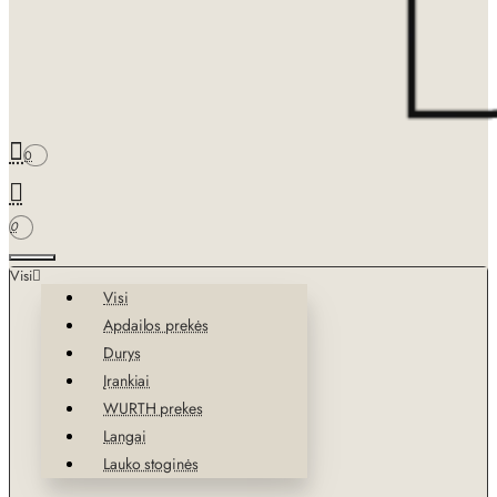
0
0
Visi
Visi
Apdailos prekės
Durys
Įrankiai
WURTH prekes
Langai
Lauko stoginės