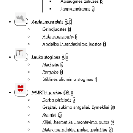
Apsauginės žaliuzės
0
Langų rankenos
6
Apdailos prekės
9
Grindjuostės
2
Vidaus palangės
1
Apdailos ir sandarinimo juostos
6
Lauko stoginės
9
Markizės
4
Pergolos
4
Stiklinės aliuminio stoginės
1
WURTH prekės
139
Darbo pirštinės
4
Grąžtai, sukimo antgaliai, žymekliai
51
Sraigtai
33
Klijai, hermetikai, montavimo putos
19
Matavimo ruletės, peiliai, geležtės
20