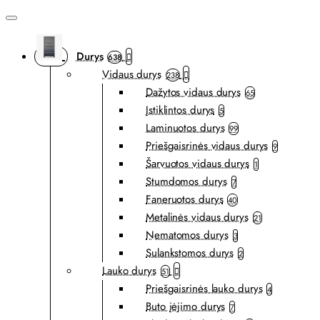
Durys
638
Vidaus durys
238
Dažytos vidaus durys
65
Įstiklintos durys
5
Laminuotos durys
99
Priešgaisrinės vidaus durys
9
Šarvuotos vidaus durys
1
Stumdomos durys
7
Faneruotos durys
40
Metalinės vidaus durys
21
Nematomos durys
3
Sulankstomos durys
2
Lauko durys
51
Priešgaisrinės lauko durys
4
Buto įėjimo durys
7