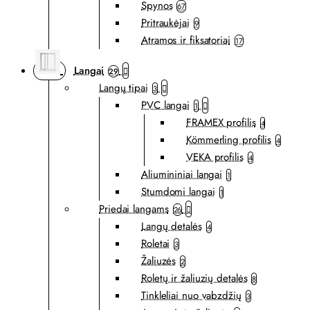
Spynos
67
Pritraukėjai
9
Atramos ir fiksatoriai
17
Langai
29
Langų tipai
3
PVC langai
1
FRAMEX profilis
4
Kömmerling profilis
4
VEKA profilis
4
Aliumininiai langai
1
Stumdomi langai
1
Priedai langams
26
Langų detalės
4
Roletai
3
Žaliuzės
2
Roletų ir žaliuzių detalės
8
Tinkleliai nuo vabzdžių
3