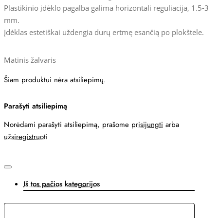
Plastikinio įdėklo pagalba galima horizontali reguliacija, 1.5-3
mm.
Įdėklas estetiškai uždengia durų ertmę esančią po plokštele.
Matinis žalvaris
Šiam produktui nėra atsiliepimų.
Parašyti atsiliepimą
Norėdami parašyti atsiliepimą, prašome
prisijungti
arba
užsiregistruoti
Iš tos pačios kategorijos