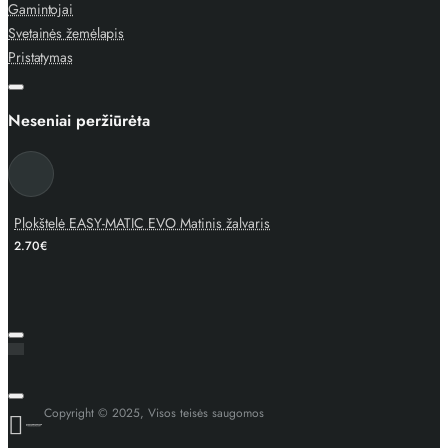
Gamintojai
Svetainės žemėlapis
Pristatymas
Neseniai peržiūrėta
Plokštelė EASY-MATIC EVO Matinis žalvaris
2.70€
Copyright © 2025, Visos teisės saugomos