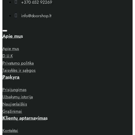
+370 652 92269
info@doorshop.lt
Apie mus
Apie mus
D.U.K
Privatumo politika
Taisyklės ir sąlygos
Paskyra
Prisijungimas
Užsakymų istorija
Naujienlaiškis
Grąžinimai
Klientų aptarnavimas
Kontaktai