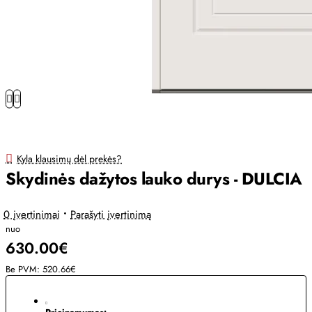
Kyla klausimų dėl prekės?
Skydinės dažytos lauko durys - DULCIA
0 įvertinimai
•
Parašyti įvertinimą
nuo
630.00€
Be PVM: 520.66€