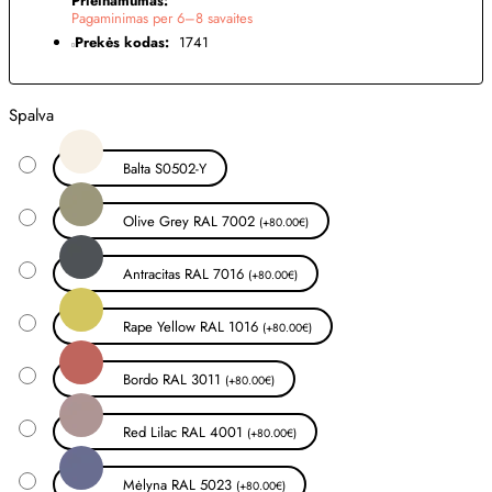
Prieinamumas:
Pagaminimas per 6–8 savaites
Prekės kodas:
1741
Spalva
Balta S0502-Y
Olive Grey RAL 7002
(+80.00€)
Antracitas RAL 7016
(+80.00€)
Rape Yellow RAL 1016
(+80.00€)
Bordo RAL 3011
(+80.00€)
Red Lilac RAL 4001
(+80.00€)
Mėlyna RAL 5023
(+80.00€)