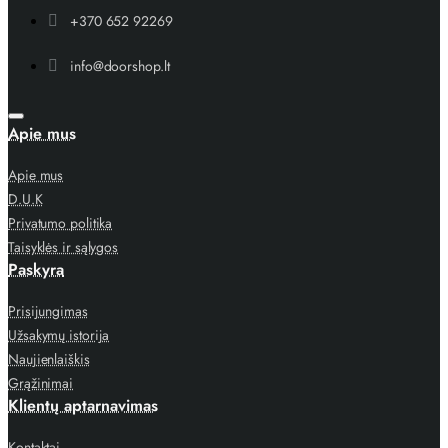
+370 652 92269
info@doorshop.lt
Apie mus
Apie mus
D.U.K
Privatumo politika
Taisyklės ir sąlygos
Paskyra
Prisijungimas
Užsakymų istorija
Naujienlaiškis
Grąžinimai
Klientų aptarnavimas
Kontaktai