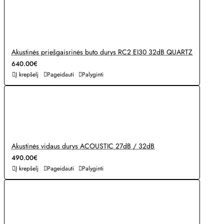
Akustinės priešgaisrinės buto durys RC2 EI30 32dB QUARTZ
640.00€
Į krepšelį
Pageidauti
Palyginti
Akustinės vidaus durys ACOUSTIC 27dB / 32dB
490.00€
Į krepšelį
Pageidauti
Palyginti