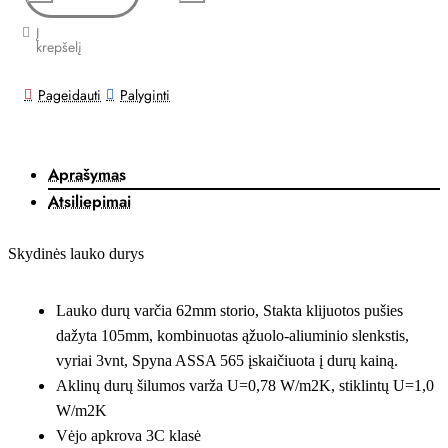
Į
krepšelį
Pageidauti
Palyginti
Aprašymas
Atsiliepimai
Skydinės lauko durys
Lauko durų varčia 62mm storio, Stakta klijuotos pušies
dažyta 105mm, kombinuotas ąžuolo-aliuminio slenkstis,
vyriai 3vnt, Spyna ASSA 565 įskaičiuota į durų kainą.
Aklinų durų šilumos varža U=0,78 W/m2K, stiklintų U=1,0
W/m2K
Vėjo apkrova 3C klasė