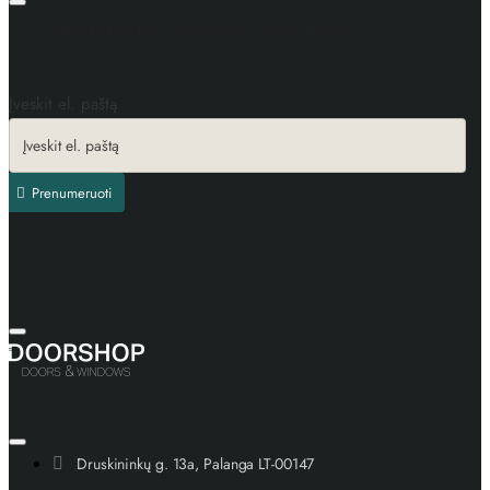
Nepraleiskite geriausių pasiūlymų!
Įveskit el. paštą
Prenumeruoti
Druskininkų g. 13a, Palanga LT-00147