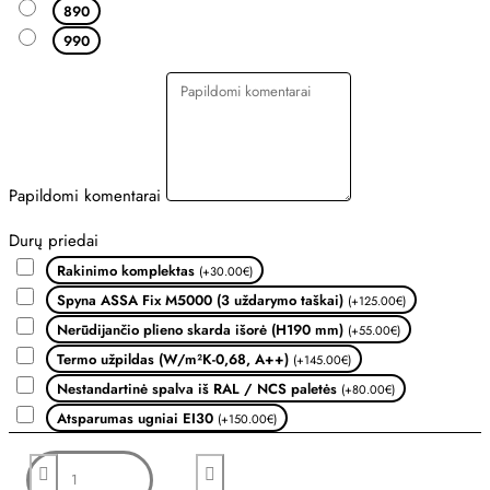
890
990
Papildomi komentarai
Durų priedai
Rakinimo komplektas
(+30.00€)
Spyna ASSA Fix M5000 (3 uždarymo taškai)
(+125.00€)
Nerūdijančio plieno skarda išorė (H190 mm)
(+55.00€)
Termo užpildas (W/m²K-0,68, A++)
(+145.00€)
Nestandartinė spalva iš RAL / NCS paletės
(+80.00€)
Atsparumas ugniai EI30
(+150.00€)