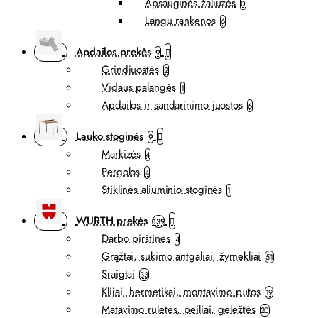
Apsauginės žaliuzės
0
Langų rankenos
6
Apdailos prekės
9
Grindjuostės
2
Vidaus palangės
1
Apdailos ir sandarinimo juostos
6
Lauko stoginės
9
Markizės
4
Pergolos
4
Stiklinės aliuminio stoginės
1
WURTH prekės
139
Darbo pirštinės
4
Grąžtai, sukimo antgaliai, žymekliai
51
Sraigtai
33
Klijai, hermetikai, montavimo putos
19
Matavimo ruletės, peiliai, geležtės
20