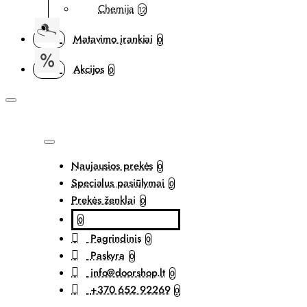
Chemija
12
Matavimo įrankiai
0
Akcijos
0
Naujausios prekės
0
Specialus pasiūlymai
0
Prekės ženklai
0
0
Pagrindinis
0
Paskyra
0
info@doorshop.lt
0
+370 652 92269
0