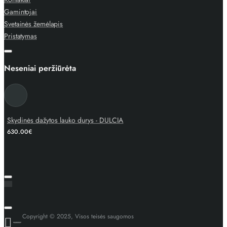
Gamintojai
Svetainės žemėlapis
Pristatymas
Neseniai peržiūrėta
Skydinės dažytos lauko durys - DULCIA
630.00€
Copyright © 2025, Visos teisės saugomos