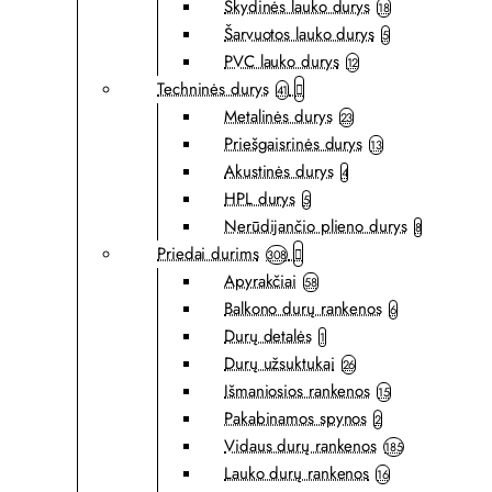
Skydinės lauko durys
18
Šarvuotos lauko durys
5
PVC lauko durys
12
Techninės durys
41
Metalinės durys
23
Priešgaisrinės durys
13
Akustinės durys
4
HPL durys
5
Nerūdijančio plieno durys
8
Priedai durims
308
Apyrakčiai
58
Balkono durų rankenos
6
Durų detalės
1
Durų užsuktukai
26
Išmaniosios rankenos
15
Pakabinamos spynos
2
Vidaus durų rankenos
185
Lauko durų rankenos
16