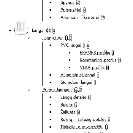
Spynos
67
Pritraukėjai
9
Atramos ir fiksatoriai
17
Langai
29
Langų tipai
3
PVC langai
1
FRAMEX profilis
4
Kömmerling profilis
4
VEKA profilis
4
Aliumininiai langai
1
Stumdomi langai
1
Priedai langams
26
Langų detalės
4
Roletai
3
Žaliuzės
2
Roletų ir žaliuzių detalės
8
Tinkleliai nuo vabzdžių
3