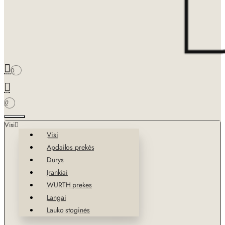
0
0
Visi
Visi
Apdailos prekės
Durys
Įrankiai
WURTH prekes
Langai
Lauko stoginės