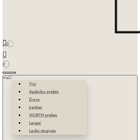
0
0
Visi
Visi
Apdailos prekės
Durys
Įrankiai
WURTH prekes
Langai
Lauko stoginės