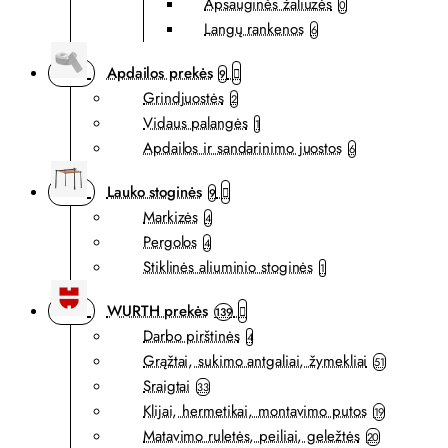
Apsauginės žaliuzės
0
Langų rankenos
6
Apdailos prekės
9
Grindjuostės
2
Vidaus palangės
1
Apdailos ir sandarinimo juostos
6
Lauko stoginės
9
Markizės
4
Pergolos
4
Stiklinės aliuminio stoginės
1
WURTH prekės
139
Darbo pirštinės
4
Grąžtai, sukimo antgaliai, žymekliai
51
Sraigtai
33
Klijai, hermetikai, montavimo putos
19
Matavimo ruletės, peiliai, geležtės
20