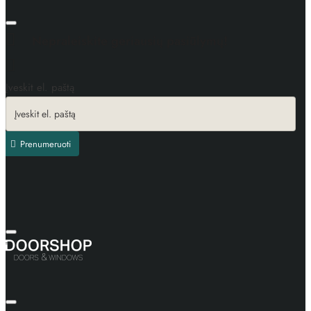
Nepraleiskite geriausių pasiūlymų!
Įveskit el. paštą
Prenumeruoti