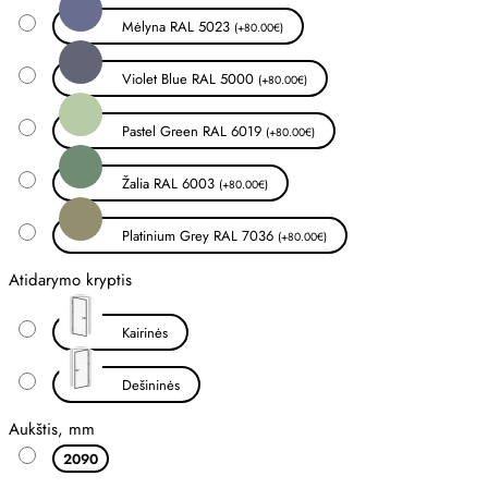
Mėlyna RAL 5023
(+80.00€)
Violet Blue RAL 5000
(+80.00€)
Pastel Green RAL 6019
(+80.00€)
Žalia RAL 6003
(+80.00€)
Platinium Grey RAL 7036
(+80.00€)
Atidarymo kryptis
Kairinės
Dešininės
Aukštis, mm
2090