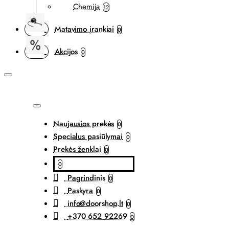
Chemija
12
Matavimo įrankiai
0
Akcijos
0
Naujausios prekės
0
Specialus pasiūlymai
0
Prekės ženklai
0
0
Pagrindinis
0
Paskyra
0
info@doorshop.lt
0
+370 652 92269
0