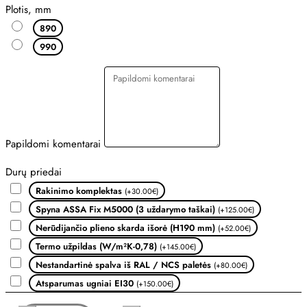
Plotis, mm
890
990
Papildomi komentarai
Durų priedai
Rakinimo komplektas
(+30.00€)
Spyna ASSA Fix M5000 (3 uždarymo taškai)
(+125.00€)
Nerūdijančio plieno skarda išorė (H190 mm)
(+52.00€)
Termo užpildas (W/m²K-0,78)
(+145.00€)
Nestandartinė spalva iš RAL / NCS paletės
(+80.00€)
Atsparumas ugniai EI30
(+150.00€)