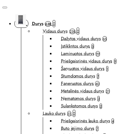
Durys
638
Vidaus durys
238
Dažytos vidaus durys
65
Įstiklintos durys
5
Laminuotos durys
99
Priešgaisrinės vidaus durys
9
Šarvuotos vidaus durys
1
Stumdomos durys
7
Faneruotos durys
40
Metalinės vidaus durys
21
Nematomos durys
3
Sulankstomos durys
2
Lauko durys
51
Priešgaisrinės lauko durys
4
Buto įėjimo durys
7