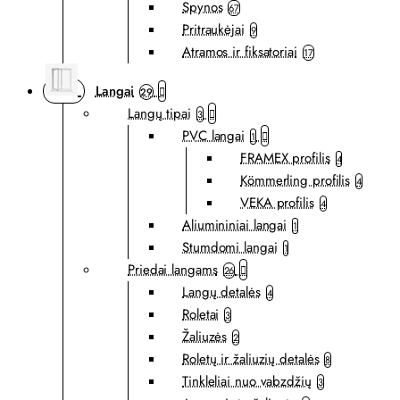
Spynos
67
Pritraukėjai
9
Atramos ir fiksatoriai
17
Langai
29
Langų tipai
3
PVC langai
1
FRAMEX profilis
4
Kömmerling profilis
4
VEKA profilis
4
Aliumininiai langai
1
Stumdomi langai
1
Priedai langams
26
Langų detalės
4
Roletai
3
Žaliuzės
2
Roletų ir žaliuzių detalės
8
Tinkleliai nuo vabzdžių
3