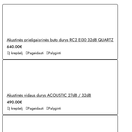
Akustinės priešgaisrinės buto durys RC2 EI30 32dB QUARTZ
640.00€
Į krepšelį
Pageidauti
Palyginti
Akustinės vidaus durys ACOUSTIC 27dB / 32dB
490.00€
Į krepšelį
Pageidauti
Palyginti