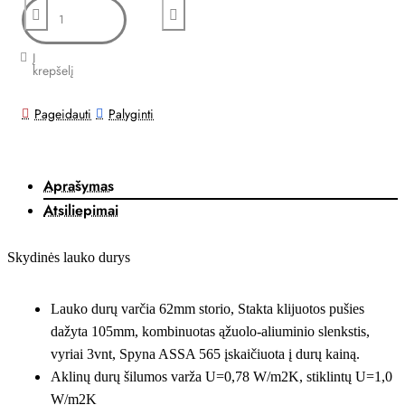
Į
krepšelį
Pageidauti
Palyginti
Aprašymas
Atsiliepimai
Skydinės lauko durys
Lauko durų varčia 62mm storio, Stakta klijuotos pušies
dažyta 105mm, kombinuotas ąžuolo-aliuminio slenkstis,
vyriai 3vnt, Spyna ASSA 565 įskaičiuota į durų kainą.
Aklinų durų šilumos varža U=0,78 W/m2K, stiklintų U=1,0
W/m2K