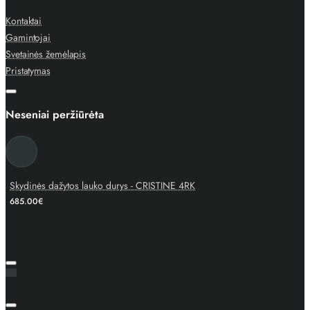
Kontaktai
Gamintojai
Svetainės žemėlapis
Pristatymas
Neseniai peržiūrėta
Skydinės dažytos lauko durys - CRISTINE 4RK
685.00€