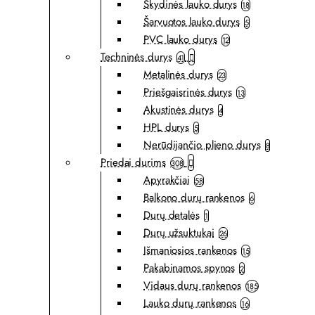
Skydinės lauko durys
18
Šarvuotos lauko durys
5
PVC lauko durys
12
Techninės durys
41
Metalinės durys
23
Priešgaisrinės durys
13
Akustinės durys
4
HPL durys
5
Nerūdijančio plieno durys
8
Priedai durims
308
Apyrakčiai
58
Balkono durų rankenos
6
Durų detalės
1
Durų užsuktukai
26
Išmaniosios rankenos
15
Pakabinamos spynos
2
Vidaus durų rankenos
185
Lauko durų rankenos
16