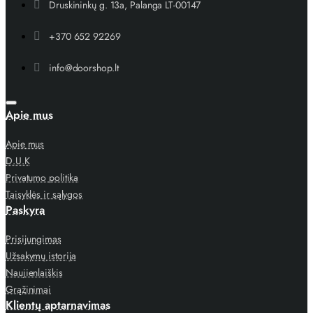
Druskininkų g. 13a, Palanga LT-00147
+370 652 92269
info@doorshop.lt
Apie mus
Apie mus
D.U.K
Privatumo politika
Taisyklės ir sąlygos
Paskyra
Prisijungimas
Užsakymų istorija
Naujienlaiškis
Grąžinimai
Klientų aptarnavimas