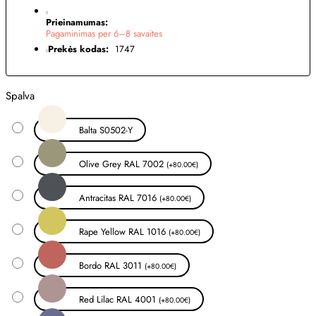
Prieinamumas:
Pagaminimas per 6–8 savaites
Prekės kodas:
1747
Spalva
Balta S0502-Y
Olive Grey RAL 7002
(+80.00€)
Antracitas RAL 7016
(+80.00€)
Rape Yellow RAL 1016
(+80.00€)
Bordo RAL 3011
(+80.00€)
Red Lilac RAL 4001
(+80.00€)