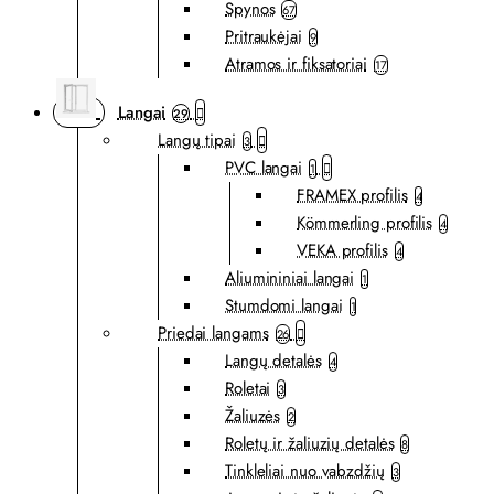
Spynos
67
Pritraukėjai
9
Atramos ir fiksatoriai
17
Langai
29
Langų tipai
3
PVC langai
1
FRAMEX profilis
4
Kömmerling profilis
4
VEKA profilis
4
Aliumininiai langai
1
Stumdomi langai
1
Priedai langams
26
Langų detalės
4
Roletai
3
Žaliuzės
2
Roletų ir žaliuzių detalės
8
Tinkleliai nuo vabzdžių
3