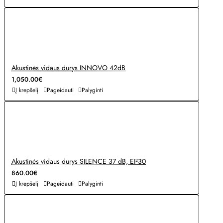
Akustinės vidaus durys INNOVO 42dB
1,050.00€
Į krepšelį
Pageidauti
Palyginti
Akustinės vidaus durys SILENCE 37 dB, EI²30
860.00€
Į krepšelį
Pageidauti
Palyginti