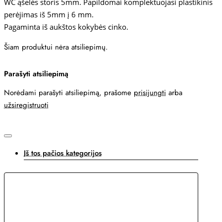
WC ąšelės storis 5mm. Papildomai komplektuojasi plastikinis
perėjimas iš 5mm į 6 mm.
Pagaminta iš aukštos kokybės cinko.
Šiam produktui nėra atsiliepimų.
Parašyti atsiliepimą
Norėdami parašyti atsiliepimą, prašome
prisijungti
arba
užsiregistruoti
Iš tos pačios kategorijos