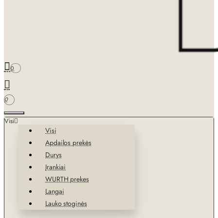
0
0
Visi
Visi
Apdailos prekės
Durys
Įrankiai
WURTH prekes
Langai
Lauko stoginės