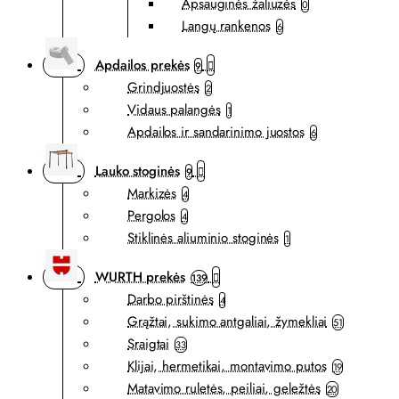
Apsauginės žaliuzės
0
Langų rankenos
6
Apdailos prekės
9
Grindjuostės
2
Vidaus palangės
1
Apdailos ir sandarinimo juostos
6
Lauko stoginės
9
Markizės
4
Pergolos
4
Stiklinės aliuminio stoginės
1
WURTH prekės
139
Darbo pirštinės
4
Grąžtai, sukimo antgaliai, žymekliai
51
Sraigtai
33
Klijai, hermetikai, montavimo putos
19
Matavimo ruletės, peiliai, geležtės
20