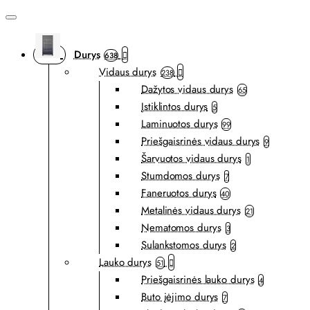
Durys
638
Vidaus durys
238
Dažytos vidaus durys
65
Įstiklintos durys
5
Laminuotos durys
99
Priešgaisrinės vidaus durys
9
Šarvuotos vidaus durys
1
Stumdomos durys
7
Faneruotos durys
40
Metalinės vidaus durys
21
Nematomos durys
3
Sulankstomos durys
2
Lauko durys
51
Priešgaisrinės lauko durys
4
Buto įėjimo durys
7