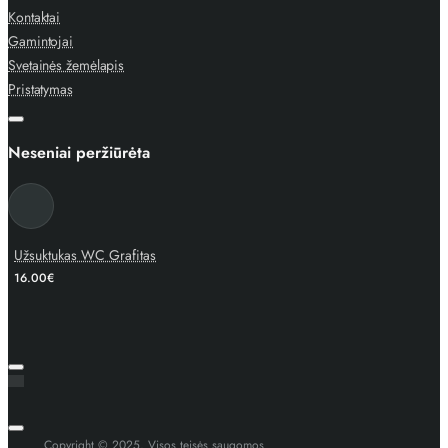
Kontaktai
Gamintojai
Svetainės žemėlapis
Pristatymas
Neseniai peržiūrėta
Užsuktukas WC Grafitas
16.00€
Copyright © 2025, Visos teisės saugomos