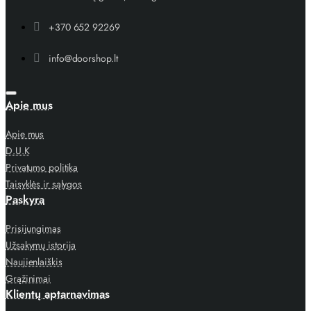
+370 652 92269
info@doorshop.lt
Apie mus
Apie mus
D.U.K
Privatumo politika
Taisyklės ir sąlygos
Paskyra
Prisijungimas
Užsakymų istorija
Naujienlaiškis
Grąžinimai
Klientų aptarnavimas