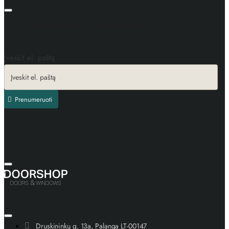
Nepraleiskite geriausių pasiūlymų!
Įveskit el. paštą
Prenumeruoti
Druskininkų g. 13a, Palanga LT-00147