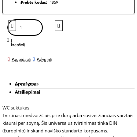
Prekės kodas:
1859
Į
krepšelį
Pageidauti
Palyginti
Aprašymas
Atsiliepimai
WC suktukas
Tvirtinasi medvaržčiais prie durų arba susiveržiančiais varžtais
kiaurai per spyną. Šis universalus tvirtinimas tinka DIN
(Europinio) ir skandinaviško standarto korpusams.