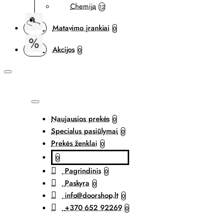
Chemija
12
Matavimo įrankiai
0
Akcijos
0
Naujausios prekės
0
Specialus pasiūlymai
0
Prekės ženklai
0
0
Pagrindinis
0
Paskyra
0
info@doorshop.lt
0
+370 652 92269
0