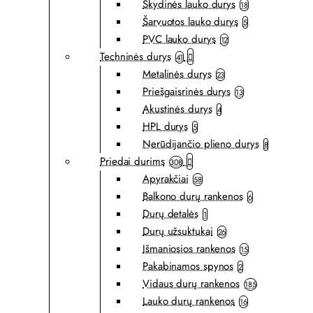
Skydinės lauko durys
18
Šarvuotos lauko durys
5
PVC lauko durys
12
Techninės durys
41
Metalinės durys
23
Priešgaisrinės durys
13
Akustinės durys
4
HPL durys
5
Nerūdijančio plieno durys
8
Priedai durims
308
Apyrakčiai
58
Balkono durų rankenos
6
Durų detalės
1
Durų užsuktukai
26
Išmaniosios rankenos
15
Pakabinamos spynos
2
Vidaus durų rankenos
185
Lauko durų rankenos
16