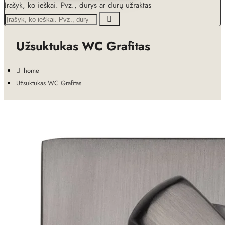
Įrašyk, ko ieškai. Pvz., durys ar durų užraktas
Užsuktukas WC Grafitas
home
Užsuktukas WC Grafitas