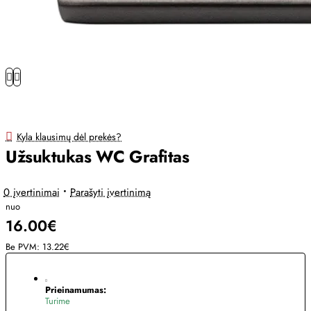
Kyla klausimų dėl prekės?
Užsuktukas WC Grafitas
0 įvertinimai
•
Parašyti įvertinimą
nuo
16.00€
Be PVM: 13.22€
Prieinamumas:
Turime