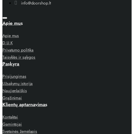
info@doorshop.lt
Apie mus
Apie mus
D.U.K
Privatumo politika
Taisyklės ir sąlygos
Paskyra
Prisijungimas
Užsakymų istorija
Naujienlaiškis
Grąžinimai
Klientų aptarnavimas
Kontaktai
Gamintojai
Svetainės žemėlapis