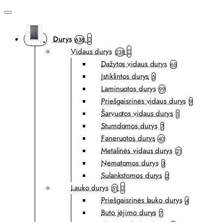
Durys
638
Vidaus durys
238
Dažytos vidaus durys
65
Įstiklintos durys
5
Laminuotos durys
99
Priešgaisrinės vidaus durys
9
Šarvuotos vidaus durys
1
Stumdomos durys
7
Faneruotos durys
40
Metalinės vidaus durys
21
Nematomos durys
3
Sulankstomos durys
2
Lauko durys
51
Priešgaisrinės lauko durys
4
Buto įėjimo durys
7