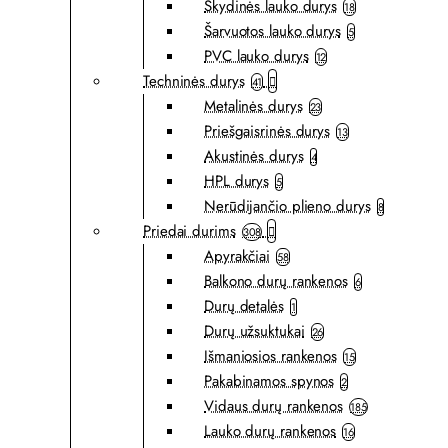
Skydinės lauko durys
18
Šarvuotos lauko durys
5
PVC lauko durys
12
Techninės durys
41
Metalinės durys
23
Priešgaisrinės durys
13
Akustinės durys
4
HPL durys
5
Nerūdijančio plieno durys
8
Priedai durims
308
Apyrakčiai
58
Balkono durų rankenos
6
Durų detalės
1
Durų užsuktukai
26
Išmaniosios rankenos
15
Pakabinamos spynos
2
Vidaus durų rankenos
185
Lauko durų rankenos
16