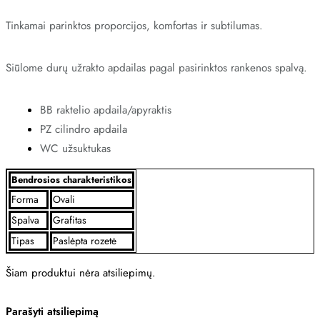
Tinkamai parinktos proporcijos, komfortas ir subtilumas.
Siūlome durų užrakto apdailas pagal pasirinktos rankenos spalvą.
BB raktelio apdaila/apyraktis
PZ cilindro apdaila
WC užsuktukas
Bendrosios charakteristikos
Forma
Ovali
Spalva
Grafitas
Tipas
Paslėpta rozetė
Šiam produktui nėra atsiliepimų.
Parašyti atsiliepimą