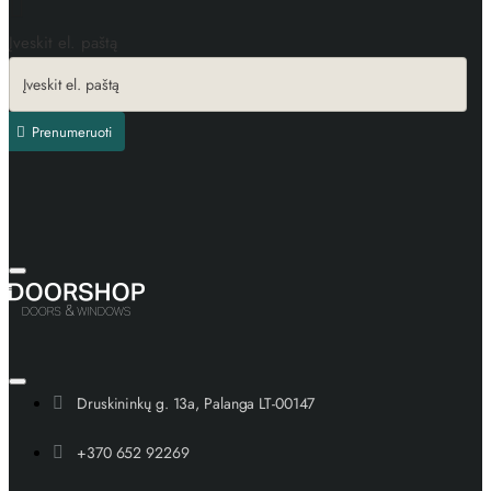
Įveskit el. paštą
Prenumeruoti
Druskininkų g. 13a, Palanga LT-00147
+370 652 92269