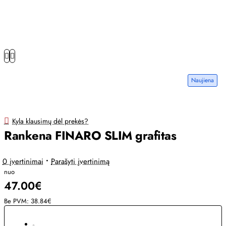
Naujiena
Kyla klausimų dėl prekės?
Rankena FINARO SLIM grafitas
0 įvertinimai
•
Parašyti įvertinimą
nuo
47.00€
Be PVM: 38.84€