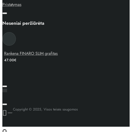
Pristatymas
Neseniai peržiūrėta
Rankena FINARO SLIM grafitas
47.00€
Copyright © 2025, Visos teisės saugomos