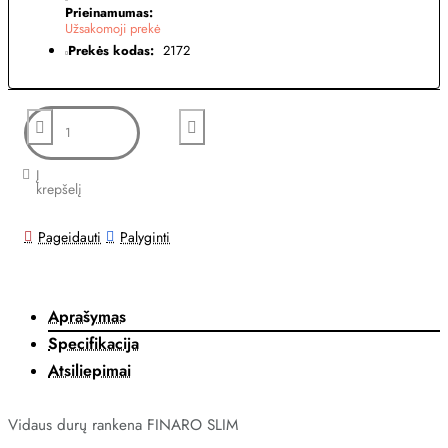
Prieinamumas:
Užsakomoji prekė
Prekės kodas:
2172
Į
krepšelį
Pageidauti
Palyginti
Aprašymas
Specifikacija
Atsiliepimai
Vidaus durų rankena FINARO SLIM