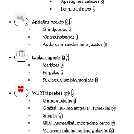
Apsauginės žaliuzės
0
Langų rankenos
6
Apdailos prekės
9
Grindjuostės
2
Vidaus palangės
1
Apdailos ir sandarinimo juostos
6
Lauko stoginės
9
Markizės
4
Pergolos
4
Stiklinės aliuminio stoginės
1
WURTH prekės
139
Darbo pirštinės
4
Grąžtai, sukimo antgaliai, žymekliai
51
Sraigtai
33
Klijai, hermetikai, montavimo putos
19
Matavimo ruletės, peiliai, geležtės
20