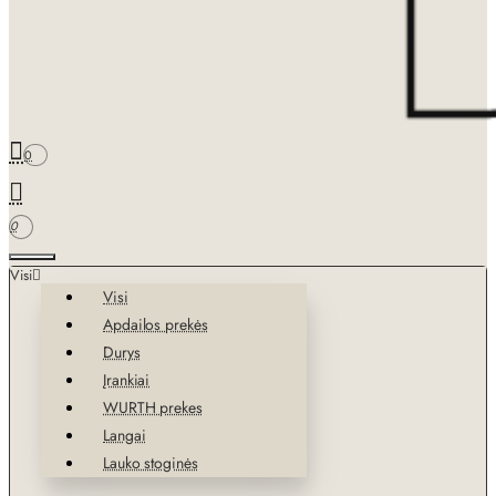
0
0
Visi
Visi
Apdailos prekės
Durys
Įrankiai
WURTH prekes
Langai
Lauko stoginės