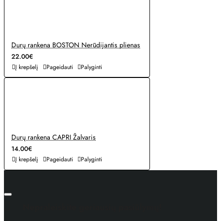
Durų rankena BOSTON Nerūdijantis plienas
22.00€
Į krepšelį
Pageidauti
Palyginti
Durų rankena CAPRI Žalvaris
14.00€
Į krepšelį
Pageidauti
Palyginti
Nepraleiskite geriausių pasiūlymų!