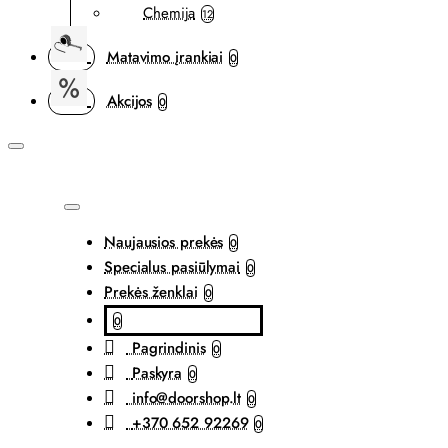
Chemija
12
Matavimo įrankiai
0
Akcijos
0
Naujausios prekės
0
Specialus pasiūlymai
0
Prekės ženklai
0
0
Pagrindinis
0
Paskyra
0
info@doorshop.lt
0
+370 652 92269
0