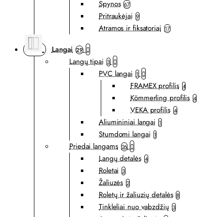
Spynos
67
Pritraukėjai
9
Atramos ir fiksatoriai
17
Langai
29
Langų tipai
3
PVC langai
1
FRAMEX profilis
4
Kömmerling profilis
4
VEKA profilis
4
Aliumininiai langai
1
Stumdomi langai
1
Priedai langams
26
Langų detalės
4
Roletai
3
Žaliuzės
2
Roletų ir žaliuzių detalės
8
Tinkleliai nuo vabzdžių
3