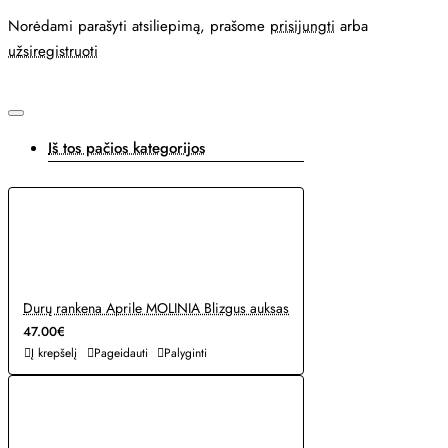
Norėdami parašyti atsiliepimą, prašome
prisijungti
arba
užsiregistruoti
Iš tos pačios kategorijos
Durų rankena Aprile MOLINIA Blizgus auksas
47.00€
Į krepšelį
Pageidauti
Palyginti