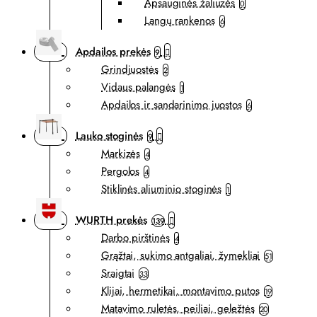
Apsauginės žaliuzės
0
Langų rankenos
6
Apdailos prekės
9
Grindjuostės
2
Vidaus palangės
1
Apdailos ir sandarinimo juostos
6
Lauko stoginės
9
Markizės
4
Pergolos
4
Stiklinės aliuminio stoginės
1
WURTH prekės
139
Darbo pirštinės
4
Grąžtai, sukimo antgaliai, žymekliai
51
Sraigtai
33
Klijai, hermetikai, montavimo putos
19
Matavimo ruletės, peiliai, geležtės
20