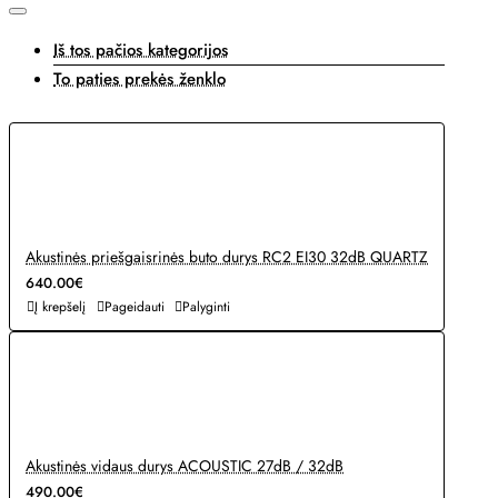
Iš tos pačios kategorijos
To paties prekės ženklo
Akustinės priešgaisrinės buto durys RC2 EI30 32dB QUARTZ
640.00€
Į krepšelį
Pageidauti
Palyginti
Akustinės vidaus durys ACOUSTIC 27dB / 32dB
490.00€