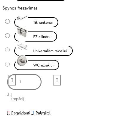
Spynos frezavimas
Tik rankenai
PZ cilindrui
Universaliam rakteliui
WC užraktui
Į
krepšelį
Pageidauti
Palyginti