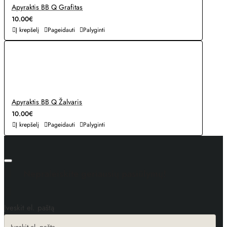
Apyraktis BB Q Grafitas
10.00€
Į krepšelį
Pageidauti
Palyginti
Apyraktis BB Q Žalvaris
10.00€
Į krepšelį
Pageidauti
Palyginti
Nepraleiskite geriausių pasiūlymų!
Įveskit el. paštą