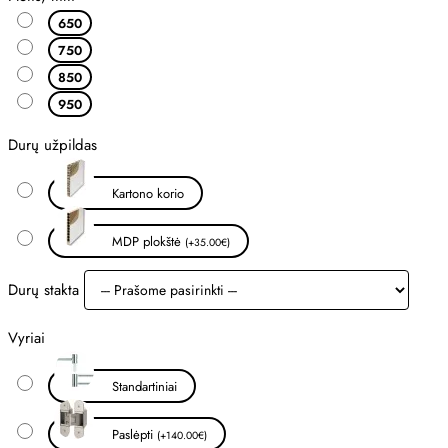
650
750
850
950
Durų užpildas
Kartono korio
MDP plokštė
(+35.00€)
Durų stakta
Vyriai
Standartiniai
Paslėpti
(+140.00€)