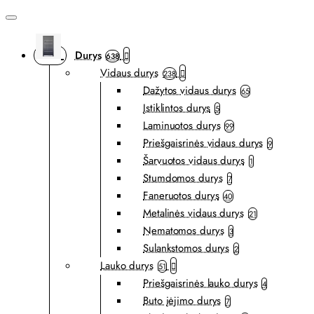
Durys
638
Vidaus durys
238
Dažytos vidaus durys
65
Įstiklintos durys
5
Laminuotos durys
99
Priešgaisrinės vidaus durys
9
Šarvuotos vidaus durys
1
Stumdomos durys
7
Faneruotos durys
40
Metalinės vidaus durys
21
Nematomos durys
3
Sulankstomos durys
2
Lauko durys
51
Priešgaisrinės lauko durys
4
Buto įėjimo durys
7