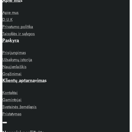
Apie mus
Apie mus
D.U.K
Privatumo politika
Taisyklės ir sąlygos
Paskyra
Prisijungimas
Užsakymų istorija
Naujienlaiškis
Grąžinimai
Klientų aptarnavimas
Kontaktai
Gamintojai
Svetainės žemėlapis
Pristatymas