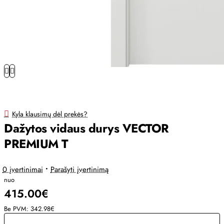
Kyla klausimų dėl prekės?
Dažytos vidaus durys VECTOR
PREMIUM T
0 įvertinimai
•
Parašyti įvertinimą
nuo
415.00€
Be PVM: 342.98€