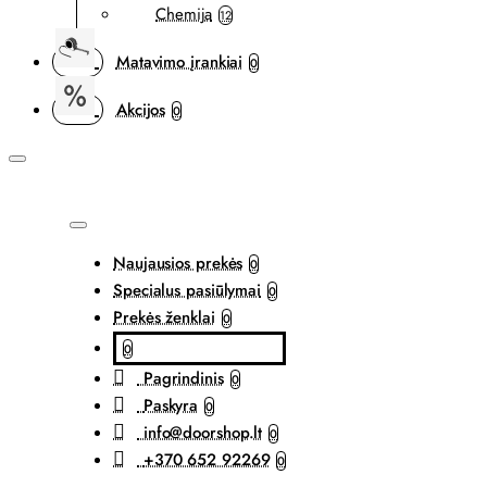
Chemija
12
Matavimo įrankiai
0
Akcijos
0
Naujausios prekės
0
Specialus pasiūlymai
0
Prekės ženklai
0
0
Pagrindinis
0
Paskyra
0
info@doorshop.lt
0
+370 652 92269
0