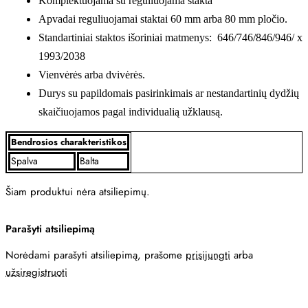
Komplektuojama su reguliuojama stakta
Apvadai reguliuojamai staktai 60 mm arba 80 mm pločio.
Standartiniai staktos išoriniai matmenys: 646/746/846/946/ x
1993/2038
Vienvėrės arba dvivėrės.
Durys su papildomais pasirinkimais ar nestandartinių dydžių
skaičiuojamos pagal individualią užklausą.
Bendrosios charakteristikos
Spalva
Balta
Šiam produktui nėra atsiliepimų.
Parašyti atsiliepimą
Norėdami parašyti atsiliepimą, prašome
prisijungti
arba
užsiregistruoti