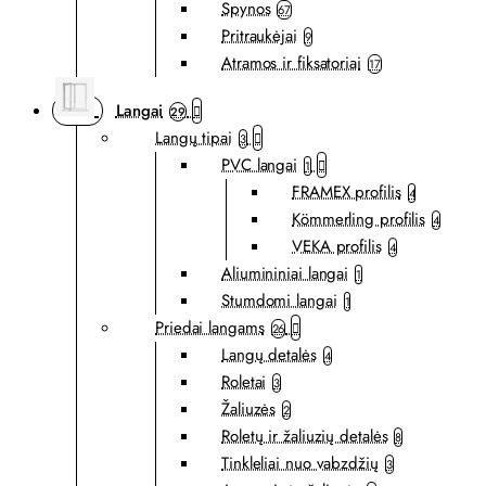
Spynos
67
Pritraukėjai
9
Atramos ir fiksatoriai
17
Langai
29
Langų tipai
3
PVC langai
1
FRAMEX profilis
4
Kömmerling profilis
4
VEKA profilis
4
Aliumininiai langai
1
Stumdomi langai
1
Priedai langams
26
Langų detalės
4
Roletai
3
Žaliuzės
2
Roletų ir žaliuzių detalės
8
Tinkleliai nuo vabzdžių
3