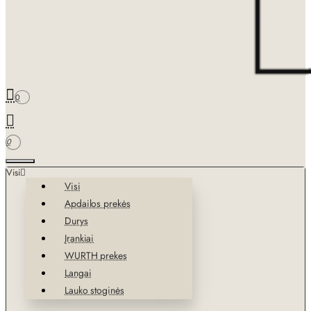
0
0
Visi
Visi
Apdailos prekės
Durys
Įrankiai
WURTH prekes
Langai
Lauko stoginės