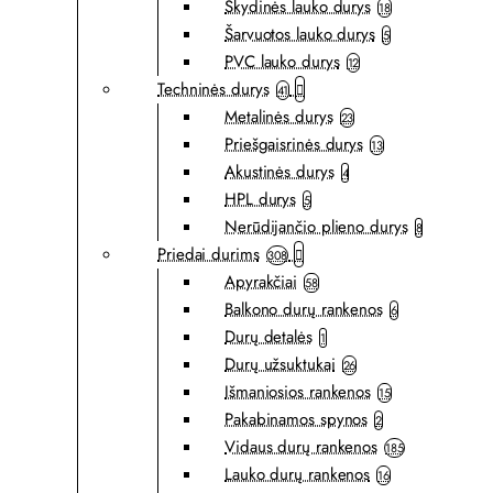
Skydinės lauko durys
18
Šarvuotos lauko durys
5
PVC lauko durys
12
Techninės durys
41
Metalinės durys
23
Priešgaisrinės durys
13
Akustinės durys
4
HPL durys
5
Nerūdijančio plieno durys
8
Priedai durims
308
Apyrakčiai
58
Balkono durų rankenos
6
Durų detalės
1
Durų užsuktukai
26
Išmaniosios rankenos
15
Pakabinamos spynos
2
Vidaus durų rankenos
185
Lauko durų rankenos
16