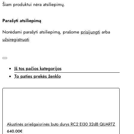
Šiam produktui nėra atsiliepimų.
Parašyti atsiliepimą
Norėdami parašyti atsiliepimą, prašome
prisijungti
arba
užsiregistruoti
Iš tos pačios kategorijos
To paties prekės ženklo
Akustinės priešgaisrinės buto durys RC2 EI30 32dB QUARTZ
640.00€