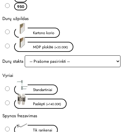
950
Durų užpildas
Kartono korio
MDP plokštė
(+35.00€)
Durų stakta
Vyriai
Standartiniai
Paslėpti
(+140.00€)
Spynos frezavimas
Tik rankenai