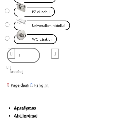
PZ cilindrui
Universaliam rakteliui
WC užraktui
Į
krepšelį
Pageidauti
Palyginti
Aprašymas
Atsiliepimai