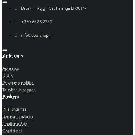
Druskininkų g. 13a, Palanga LT-00147
+370 652 92269
info@doorshop.lt
Apie mus
Apie mus
D.U.K
Privatumo politika
Taisyklės ir sąlygos
Paskyra
Prisijungimas
Užsakymų istorija
Naujienlaiškis
Grąžinimai