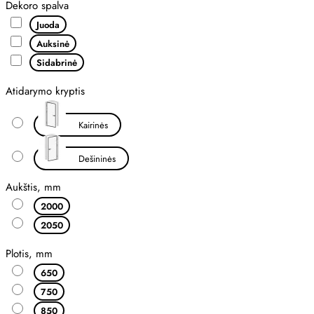
Dekoro spalva
Juoda
Auksinė
Sidabrinė
Atidarymo kryptis
Kairinės
Dešininės
Aukštis, mm
2000
2050
Plotis, mm
650
750
850