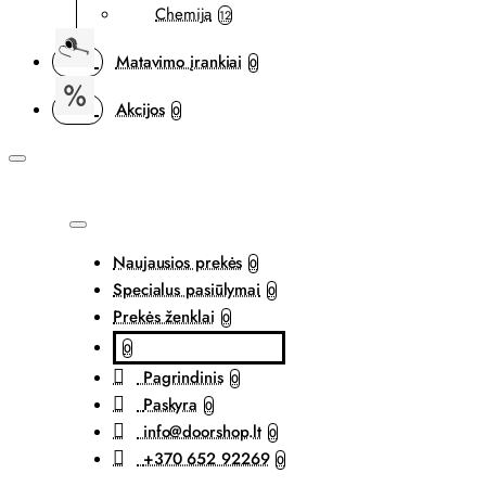
Chemija
12
Matavimo įrankiai
0
Akcijos
0
Naujausios prekės
0
Specialus pasiūlymai
0
Prekės ženklai
0
0
Pagrindinis
0
Paskyra
0
info@doorshop.lt
0
+370 652 92269
0