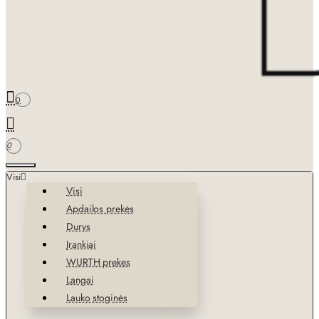
0
0
Visi
Visi
Apdailos prekės
Durys
Įrankiai
WURTH prekes
Langai
Lauko stoginės