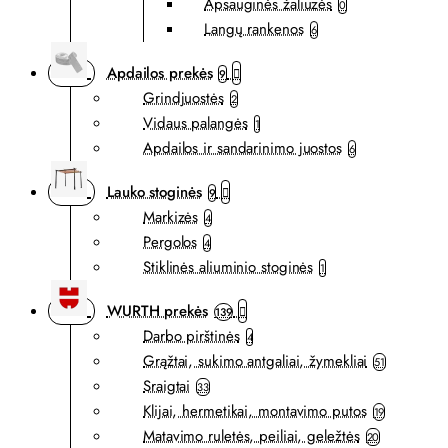
Apsauginės žaliuzės
0
Langų rankenos
6
Apdailos prekės
9
Grindjuostės
2
Vidaus palangės
1
Apdailos ir sandarinimo juostos
6
Lauko stoginės
9
Markizės
4
Pergolos
4
Stiklinės aliuminio stoginės
1
WURTH prekės
139
Darbo pirštinės
4
Grąžtai, sukimo antgaliai, žymekliai
51
Sraigtai
33
Klijai, hermetikai, montavimo putos
19
Matavimo ruletės, peiliai, geležtės
20