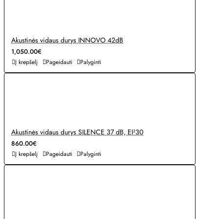
Akustinės vidaus durys INNOVO 42dB
1,050.00€
Į krepšelį
Pageidauti
Palyginti
Akustinės vidaus durys SILENCE 37 dB, EI²30
860.00€
Į krepšelį
Pageidauti
Palyginti