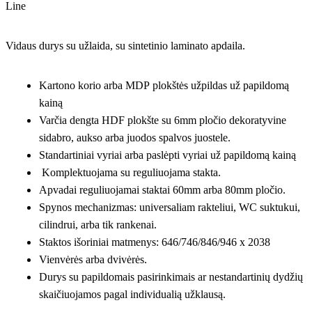
Line
Vidaus durys su užlaida, su sintetinio laminato apdaila.
Kartono korio arba MDP plokštės užpildas už papildomą
kainą
Varčia dengta HDF plokšte su 6mm pločio dekoratyvine
sidabro, aukso arba juodos spalvos juostele.
Standartiniai vyriai arba paslėpti vyriai už papildomą kainą
Komplektuojama su reguliuojama stakta.
Apvadai reguliuojamai staktai 60mm arba 80mm pločio.
Spynos mechanizmas: universaliam rakteliui, WC suktukui,
cilindrui, arba tik rankenai.
Staktos išoriniai matmenys: 646/746/846/946 x 2038
Vienvėrės arba dvivėrės.
Durys su papildomais pasirinkimais ar nestandartinių dydžių
skaičiuojamos pagal individualią užklausą.