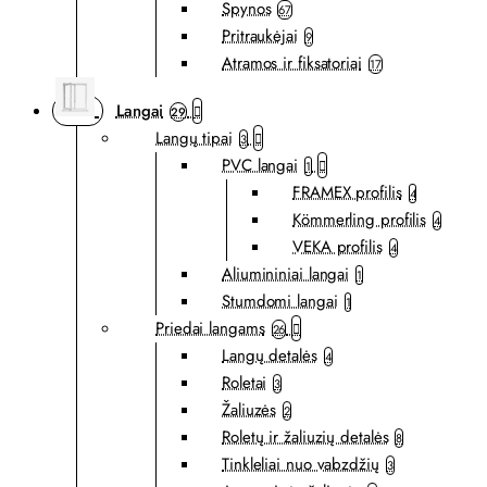
Spynos
67
Pritraukėjai
9
Atramos ir fiksatoriai
17
Langai
29
Langų tipai
3
PVC langai
1
FRAMEX profilis
4
Kömmerling profilis
4
VEKA profilis
4
Aliumininiai langai
1
Stumdomi langai
1
Priedai langams
26
Langų detalės
4
Roletai
3
Žaliuzės
2
Roletų ir žaliuzių detalės
8
Tinkleliai nuo vabzdžių
3