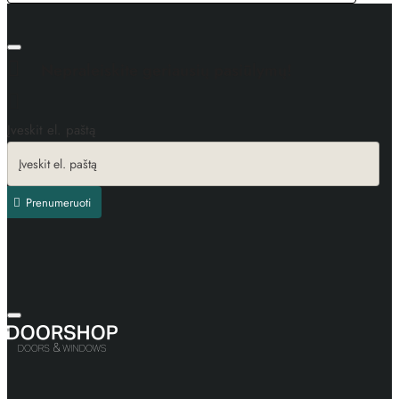
Nepraleiskite geriausių pasiūlymų!
Įveskit el. paštą
Prenumeruoti