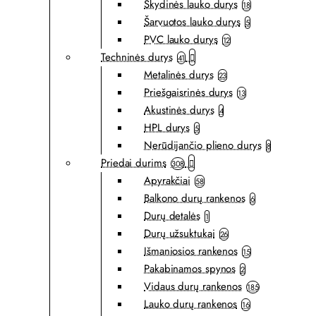
Skydinės lauko durys
18
Šarvuotos lauko durys
5
PVC lauko durys
12
Techninės durys
41
Metalinės durys
23
Priešgaisrinės durys
13
Akustinės durys
4
HPL durys
5
Nerūdijančio plieno durys
8
Priedai durims
308
Apyrakčiai
58
Balkono durų rankenos
6
Durų detalės
1
Durų užsuktukai
26
Išmaniosios rankenos
15
Pakabinamos spynos
2
Vidaus durų rankenos
185
Lauko durų rankenos
16