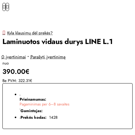
Kyla klausimų dėl prekės?
Laminuotos vidaus durys LINE L.1
0 įvertinimai
•
Parašyti įvertinimą
nuo
390.00€
Be PVM: 322.31€
Prieinamumas:
Pagaminimas per 6–8 savaites
Gamintojas:
Prekės kodas:
1428