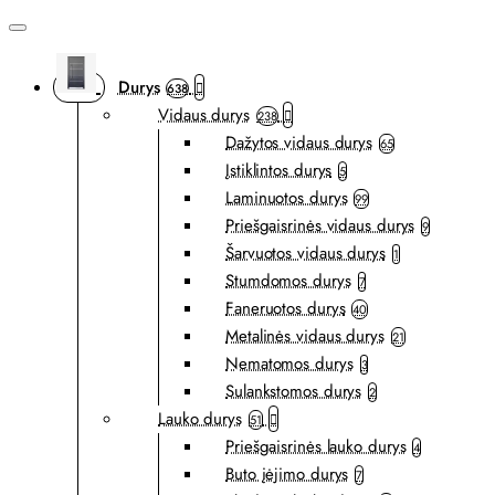
Durys
638
Vidaus durys
238
Dažytos vidaus durys
65
Įstiklintos durys
5
Laminuotos durys
99
Priešgaisrinės vidaus durys
9
Šarvuotos vidaus durys
1
Stumdomos durys
7
Faneruotos durys
40
Metalinės vidaus durys
21
Nematomos durys
3
Sulankstomos durys
2
Lauko durys
51
Priešgaisrinės lauko durys
4
Buto įėjimo durys
7