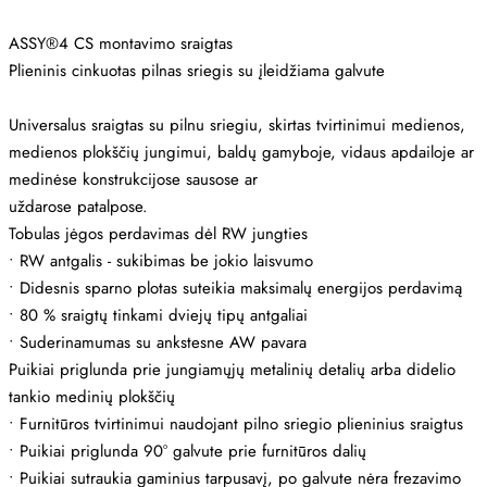
ASSY®4 CS montavimo sraigtas
Plieninis cinkuotas pilnas sriegis su įleidžiama galvute
Universalus sraigtas su pilnu sriegiu, skirtas tvirtinimui medienos,
medienos plokščių jungimui, baldų gamyboje, vidaus apdailoje ar
medinėse konstrukcijose sausose ar
uždarose patalpose.
Tobulas jėgos perdavimas dėl RW jungties
•
RW antgalis - sukibimas be jokio laisvumo
•
Didesnis sparno plotas suteikia maksimalų energijos perdavimą
•
80 % sraigtų tinkami dviejų tipų antgaliai
•
Suderinamumas su ankstesne AW pavara
Puikiai priglunda prie jungiamųjų metalinių detalių arba didelio
tankio medinių plokščių
•
Furnitūros tvirtinimui naudojant pilno sriegio plieninius sraigtus
•
Puikiai priglunda 90° galvute prie furnitūros dalių
•
Puikiai sutraukia gaminius tarpusavį, po galvute nėra frezavimo