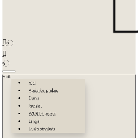
0
0
Visi
Visi
Apdailos prekės
Durys
Įrankiai
WURTH prekes
Langai
Lauko stoginės