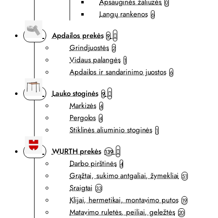
Apsauginės žaliuzės
0
Langų rankenos
6
Apdailos prekės
9
Grindjuostės
2
Vidaus palangės
1
Apdailos ir sandarinimo juostos
6
Lauko stoginės
9
Markizės
4
Pergolos
4
Stiklinės aliuminio stoginės
1
WURTH prekės
139
Darbo pirštinės
4
Grąžtai, sukimo antgaliai, žymekliai
51
Sraigtai
33
Klijai, hermetikai, montavimo putos
19
Matavimo ruletės, peiliai, geležtės
20