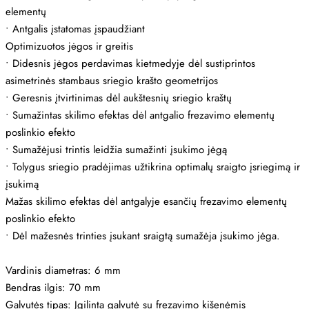
elementų
•
Antgalis įstatomas įspaudžiant
Optimizuotos jėgos ir greitis
•
Didesnis jėgos perdavimas kietmedyje dėl sustiprintos
asimetrinės stambaus sriegio krašto geometrijos
•
Geresnis įtvirtinimas dėl aukštesnių sriegio kraštų
•
Sumažintas skilimo efektas dėl antgalio frezavimo elementų
poslinkio efekto
•
Sumažėjusi trintis leidžia sumažinti įsukimo jėgą
•
Tolygus sriegio pradėjimas užtikrina optimalų sraigto įsriegimą ir
įsukimą
Mažas skilimo efektas dėl antgalyje esančių frezavimo elementų
poslinkio efekto
•
Dėl mažesnės trinties įsukant sraigtą sumažėja įsukimo jėga.
Vardinis diametras: 6 mm
Bendras ilgis: 70 mm
Galvutės tipas: Įgilinta galvutė su frezavimo kišenėmis