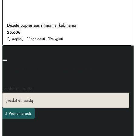
Dėžutė popieriaus ritiniams, kabinama
25.60€
Į krepšelį
Pageidauti
Palyginti
Nepraleiskite geriausių pasiūlymų!
Įveskit el. paštą
Prenumeruoti