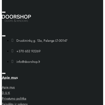
Druskininkų g. 13a, Palanga LT-00147
+370 652 92269
info@doorshop.lt
Apie mus
Apie mus
D.U.K
Privatumo politika
Taisyklės ir sąlygos