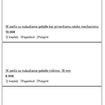
1K peilis su nulaužiama geležte bei priveržiamu ratuko mechanizmu
10.00€
Į krepšelį
Pageidauti
Palyginti
1K peilis su nulaužiama geležte rinkinys, 18 mm
8.90€
Į krepšelį
Pageidauti
Palyginti