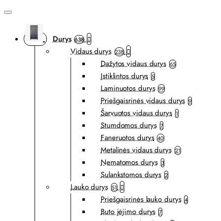
Durys
638
Vidaus durys
238
Dažytos vidaus durys
65
Įstiklintos durys
5
Laminuotos durys
99
Priešgaisrinės vidaus durys
9
Šarvuotos vidaus durys
1
Stumdomos durys
7
Faneruotos durys
40
Metalinės vidaus durys
21
Nematomos durys
3
Sulankstomos durys
2
Lauko durys
51
Priešgaisrinės lauko durys
4
Buto įėjimo durys
7