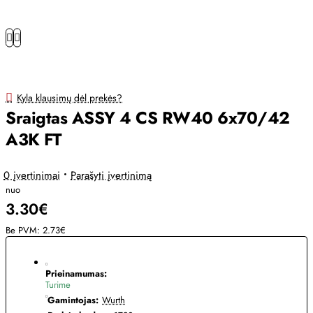
Kyla klausimų dėl prekės?
Sraigtas ASSY 4 CS RW40 6x70/42
A3K FT
0 įvertinimai
•
Parašyti įvertinimą
nuo
3.30€
Be PVM: 2.73€
Prieinamumas:
Turime
Gamintojas:
Wurth