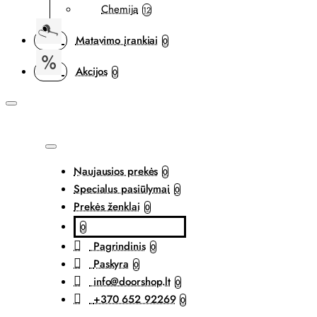
Chemija
12
Matavimo įrankiai
0
Akcijos
0
Naujausios prekės
0
Specialus pasiūlymai
0
Prekės ženklai
0
0
Pagrindinis
0
Paskyra
0
info@doorshop.lt
0
+370 652 92269
0