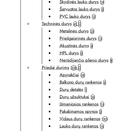
Skydinės lauko durys
18
Šarvuotos lauko durys
5
PVC lauko durys
12
Techninės durys
41
Metalinės durys
23
Priešgaisrinės durys
13
Akustinės durys
4
HPL durys
5
Nerūdijančio plieno durys
8
Priedai durims
308
Apyrakčiai
58
Balkono durų rankenos
6
Durų detalės
1
Durų užsuktukai
26
Išmaniosios rankenos
15
Pakabinamos spynos
2
Vidaus durų rankenos
185
Lauko durų rankenos
16