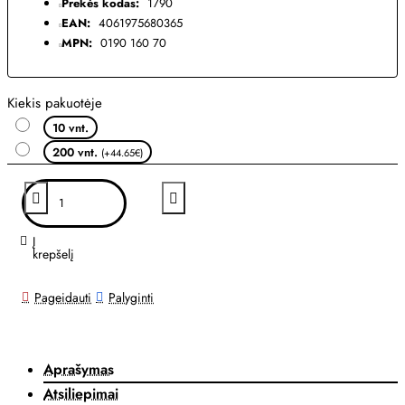
Prekės kodas:
1790
EAN:
4061975680365
MPN:
0190 160 70
Kiekis pakuotėje
10 vnt.
200 vnt.
(+44.65€)
Į
krepšelį
Pageidauti
Palyginti
Aprašymas
Atsiliepimai