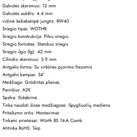
Galvutės skersmuo: 12 mm
Galvutės aukštis: 4.4 mm
vidinė šešiakampė jungtis: RW40
Sriegio tipas: WOTHR
Sriegio konstrukcija: Pilnu sriegiu
Sriegio formatas: Stambus sriegis
Sriegio ilgis (lg): 42 mm
Cilindro skersmuo: 3.9 mm
Antgalio forma: Su viršūnės pjovimo frezomis
Antgalio kampas: 34°
Medžiaga: Grūdintas plienas
Paviršius: A2K
Spalva: Sidabrinė
Tinka naudoti šiose medžiagose: Spygliuočių mediena
Pritaikymo sritis: Montavimas
Tinkami prietaisai: Würth BS 14-A Comb
Atitinka RoHS: Taip