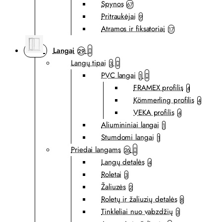
Spynos
67
Pritraukėjai
9
Atramos ir fiksatoriai
17
Langai
29
Langų tipai
3
PVC langai
1
FRAMEX profilis
4
Kömmerling profilis
4
VEKA profilis
4
Aliumininiai langai
1
Stumdomi langai
1
Priedai langams
26
Langų detalės
4
Roletai
3
Žaliuzės
2
Roletų ir žaliuzių detalės
8
Tinkleliai nuo vabzdžių
3