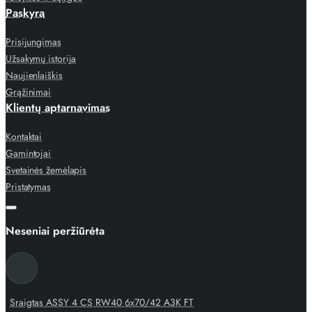
Paskyra
Prisijungimas
Užsakymų istorija
Naujienlaiškis
Grąžinimai
Klientų aptarnavimas
Kontaktai
Gamintojai
Svetainės žemėlapis
Pristatymas
Neseniai peržiūrėta
Sraigtas ASSY 4 CS RW40 6x70/42 A3K FT