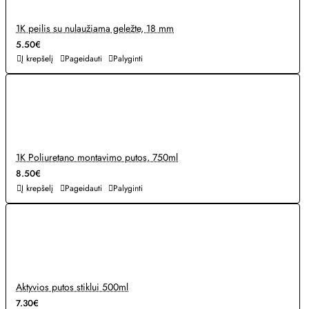
1K peilis su nulaužiama geležte, 18 mm
5.50€
Į krepšelį
Pageidauti
Palyginti
1K Poliuretano montavimo putos, 750ml
8.50€
Į krepšelį
Pageidauti
Palyginti
Aktyvios putos stiklui 500ml
7.30€