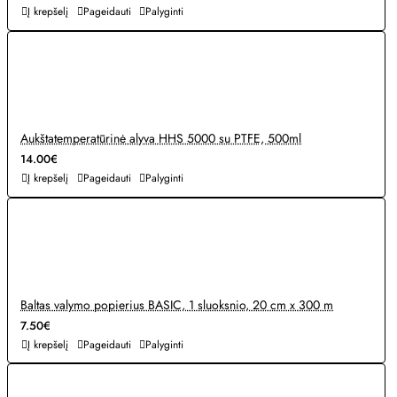
Į krepšelį
Pageidauti
Palyginti
Aukštatemperatūrinė alyva HHS 5000 su PTFE, 500ml
14.00€
Į krepšelį
Pageidauti
Palyginti
Baltas valymo popierius BASIC, 1 sluoksnio, 20 cm x 300 m
7.50€
Į krepšelį
Pageidauti
Palyginti