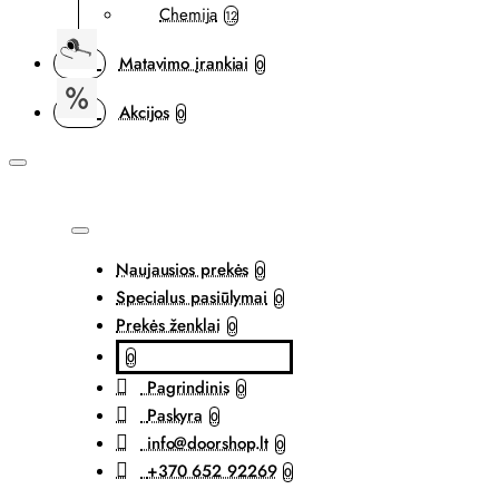
Chemija
12
Matavimo įrankiai
0
Akcijos
0
Naujausios prekės
0
Specialus pasiūlymai
0
Prekės ženklai
0
0
Pagrindinis
0
Paskyra
0
info@doorshop.lt
0
+370 652 92269
0