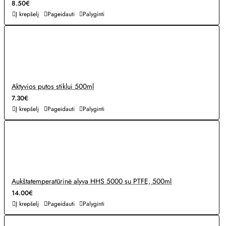
8.50€
Į krepšelį
Pageidauti
Palyginti
Aktyvios putos stiklui 500ml
7.30€
Į krepšelį
Pageidauti
Palyginti
Aukštatemperatūrinė alyva HHS 5000 su PTFE, 500ml
14.00€
Į krepšelį
Pageidauti
Palyginti