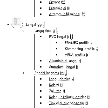
Spynos
67
Pritraukėjai
9
Atramos ir fiksatoriai
17
Langai
29
Langų tipai
3
PVC langai
1
FRAMEX profilis
4
Kömmerling profilis
4
VEKA profilis
4
Aliumininiai langai
1
Stumdomi langai
1
Priedai langams
26
Langų detalės
4
Roletai
3
Žaliuzės
2
Roletų ir žaliuzių detalės
8
Tinkleliai nuo vabzdžių
3