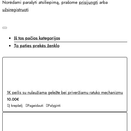
Norėdami parašyti atsiliepimą, prašome
prisijungti
arba
užsiregistruoti
Iš tos pačios kategorijos
To paties prekės ženklo
1K peilis su nulaužiama geležte bei priveržiamu ratuko mechanizmu
10.00€
Į krepšelį
Pageidauti
Palyginti