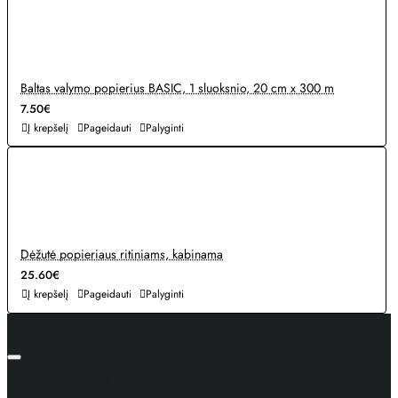
Baltas valymo popierius BASIC, 1 sluoksnio, 20 cm x 300 m
7.50€
Į krepšelį
Pageidauti
Palyginti
Dėžutė popieriaus ritiniams, kabinama
25.60€
Į krepšelį
Pageidauti
Palyginti
Nepraleiskite geriausių pasiūlymų!