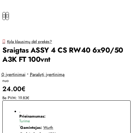
Kyla klausimų dėl prekės?
Sraigtas ASSY 4 CS RW40 6x90/50
A3K FT 100vnt
0 įvertinimai
•
Parašyti įvertinimą
nuo
24.00€
Be PVM: 19.83€
Prieinamumas:
Turime
Gamintojas:
Wurth