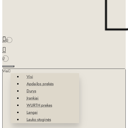
0
0
Visi
Visi
Apdailos prekės
Durys
Įrankiai
WURTH prekes
Langai
Lauko stoginės