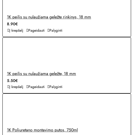
1K peilis su nulaužiama geležte rinkinys, 18 mm
8.90€
Į krepšelį
Pageidauti
Palyginti
1K peilis su nulaužiama geležte, 18 mm
5.50€
Į krepšelį
Pageidauti
Palyginti
1K Poliuretano montavimo putos, 750ml