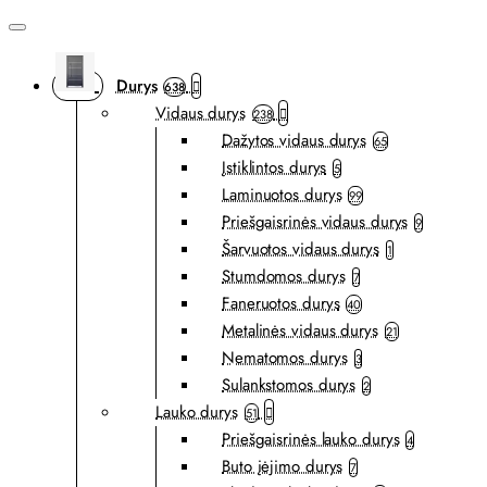
Durys
638
Vidaus durys
238
Dažytos vidaus durys
65
Įstiklintos durys
5
Laminuotos durys
99
Priešgaisrinės vidaus durys
9
Šarvuotos vidaus durys
1
Stumdomos durys
7
Faneruotos durys
40
Metalinės vidaus durys
21
Nematomos durys
3
Sulankstomos durys
2
Lauko durys
51
Priešgaisrinės lauko durys
4
Buto įėjimo durys
7