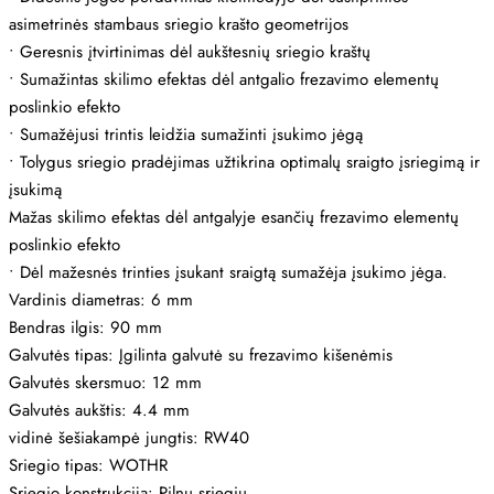
asimetrinės stambaus sriegio krašto geometrijos
•
Geresnis įtvirtinimas dėl aukštesnių sriegio kraštų
•
Sumažintas skilimo efektas dėl antgalio frezavimo elementų
poslinkio efekto
•
Sumažėjusi trintis leidžia sumažinti įsukimo jėgą
•
Tolygus sriegio pradėjimas užtikrina optimalų sraigto įsriegimą ir
įsukimą
Mažas skilimo efektas dėl antgalyje esančių frezavimo elementų
poslinkio efekto
•
Dėl mažesnės trinties įsukant sraigtą sumažėja įsukimo jėga.
Vardinis diametras: 6 mm
Bendras ilgis: 90 mm
Galvutės tipas: Įgilinta galvutė su frezavimo kišenėmis
Galvutės skersmuo: 12 mm
Galvutės aukštis: 4.4 mm
vidinė šešiakampė jungtis: RW40
Sriegio tipas: WOTHR
Sriegio konstrukcija: Pilnu sriegiu