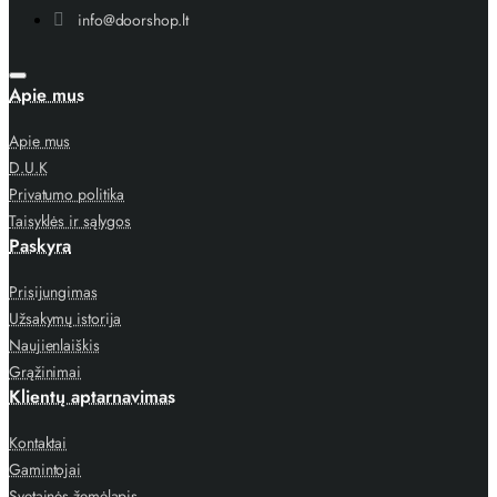
info@doorshop.lt
Apie mus
Apie mus
D.U.K
Privatumo politika
Taisyklės ir sąlygos
Paskyra
Prisijungimas
Užsakymų istorija
Naujienlaiškis
Grąžinimai
Klientų aptarnavimas
Kontaktai
Gamintojai
Svetainės žemėlapis