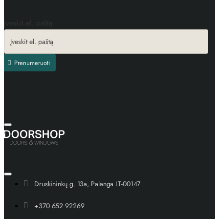
Įveskit el. paštą
Prenumeruoti
Druskininkų g. 13a, Palanga LT-00147
+370 652 92269