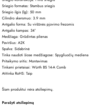
Sriegio formatas: Stambus sriegis
Sriegio ilgis (lg): 50 mm
Cilindro skersmuo: 3.9 mm
Antgalio forma: Su viršūnės pjovimo frezomis
Antgalio kampas: 34°
Medžiaga: Grūdintas plienas
Paviršius: A2K
Spalva: Sidabrinė
Tinka naudoti šiose medžiagose: Spygliuočių mediena
Pritaikymo sritis: Montavimas
Tinkami prietaisai: Würth BS 14-A Comb
Atitinka RoHS: Taip
Šiam produktui nėra atsiliepimų.
Parašyti atsiliepimą