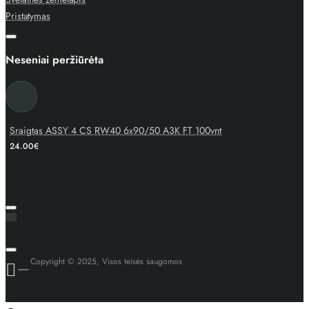
Pristatymas
Neseniai peržiūrėta
Sraigtas ASSY 4 CS RW40 6x90/50 A3K FT 100vnt
24.00€
Copyright © 2025, Visos teisės saugomos