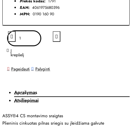
Prekės kodas:
1791
EAN:
4061975680396
MPN:
0190 160 90
Į
krepšelį
Pageidauti
Palyginti
Aprašymas
Atsiliepimai
ASSY®4 CS montavimo sraigtas
Plieninis cinkuotas pilnas sriegis su įleidžiama galvute