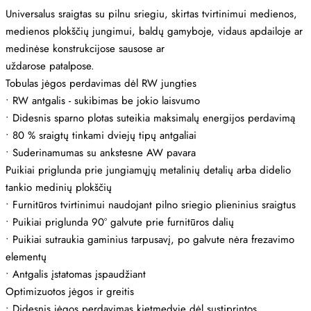
Universalus sraigtas su pilnu sriegiu, skirtas tvirtinimui medienos,
medienos plokščių jungimui, baldų gamyboje, vidaus apdailoje ar
medinėse konstrukcijose sausose ar
uždarose patalpose.
Tobulas jėgos perdavimas dėl RW jungties
•
RW antgalis - sukibimas be jokio laisvumo
•
Didesnis sparno plotas suteikia maksimalų energijos perdavimą
•
80 % sraigtų tinkami dviejų tipų antgaliai
•
Suderinamumas su ankstesne AW pavara
Puikiai priglunda prie jungiamųjų metalinių detalių arba didelio
tankio medinių plokščių
•
Furnitūros tvirtinimui naudojant pilno sriegio plieninius sraigtus
•
Puikiai priglunda 90° galvute prie furnitūros dalių
•
Puikiai sutraukia gaminius tarpusavį, po galvute nėra frezavimo
elementų
•
Antgalis įstatomas įspaudžiant
Optimizuotos jėgos ir greitis
•
Didesnis jėgos perdavimas kietmedyje dėl sustiprintos