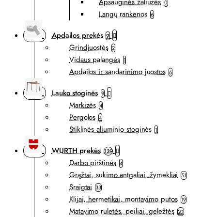
Apsauginės žaliuzės
0
Langų rankenos
6
Apdailos prekės
9
Grindjuostės
2
Vidaus palangės
1
Apdailos ir sandarinimo juostos
6
Lauko stoginės
9
Markizės
4
Pergolos
4
Stiklinės aliuminio stoginės
1
WURTH prekės
139
Darbo pirštinės
4
Grąžtai, sukimo antgaliai, žymekliai
51
Sraigtai
33
Klijai, hermetikai, montavimo putos
19
Matavimo ruletės, peiliai, geležtės
20