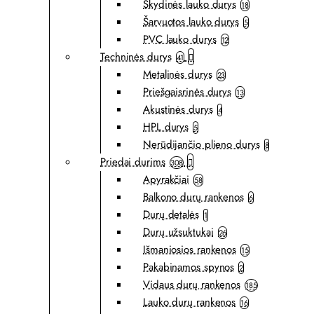
Skydinės lauko durys
18
Šarvuotos lauko durys
5
PVC lauko durys
12
Techninės durys
41
Metalinės durys
23
Priešgaisrinės durys
13
Akustinės durys
4
HPL durys
5
Nerūdijančio plieno durys
8
Priedai durims
308
Apyrakčiai
58
Balkono durų rankenos
6
Durų detalės
1
Durų užsuktukai
26
Išmaniosios rankenos
15
Pakabinamos spynos
2
Vidaus durų rankenos
185
Lauko durų rankenos
16