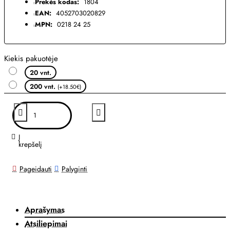
Prekės kodas:
1804
EAN:
4052703020829
MPN:
0218 24 25
Kiekis pakuotėje
20 vnt.
200 vnt.
(+18.50€)
Į
krepšelį
Pageidauti
Palyginti
Aprašymas
Atsiliepimai