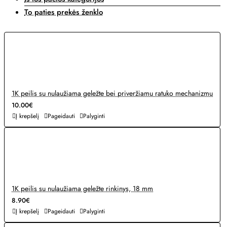
To paties prekės ženklo
1K peilis su nulaužiama geležte bei priveržiamu ratuko mechanizmu
10.00€
Į krepšelį
Pageidauti
Palyginti
1K peilis su nulaužiama geležte rinkinys, 18 mm
8.90€
Į krepšelį
Pageidauti
Palyginti