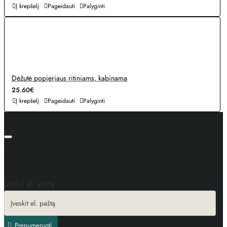
Į krepšelį
Pageidauti
Palyginti
Dėžutė popieriaus ritiniams, kabinama
25.60€
Į krepšelį
Pageidauti
Palyginti
Nepraleiskite geriausių pasiūlymų!
Įveskit el. paštą
Prenumeruoti