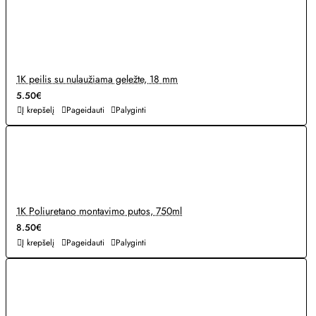
1K peilis su nulaužiama geležte, 18 mm
5.50€
Į krepšelį
Pageidauti
Palyginti
1K Poliuretano montavimo putos, 750ml
8.50€
Į krepšelį
Pageidauti
Palyginti