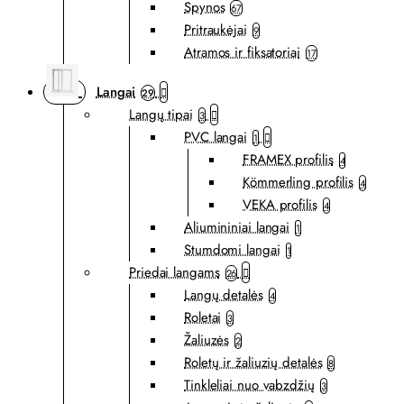
Spynos
67
Pritraukėjai
9
Atramos ir fiksatoriai
17
Langai
29
Langų tipai
3
PVC langai
1
FRAMEX profilis
4
Kömmerling profilis
4
VEKA profilis
4
Aliumininiai langai
1
Stumdomi langai
1
Priedai langams
26
Langų detalės
4
Roletai
3
Žaliuzės
2
Roletų ir žaliuzių detalės
8
Tinkleliai nuo vabzdžių
3