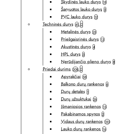
Skydinės lauko durys
18
Šarvuotos lauko durys
5
PVC lauko durys
12
Techninės durys
41
Metalinės durys
23
Priešgaisrinės durys
13
Akustinės durys
4
HPL durys
5
Nerūdijančio plieno durys
8
Priedai durims
308
Apyrakčiai
58
Balkono durų rankenos
6
Durų detalės
1
Durų užsuktukai
26
Išmaniosios rankenos
15
Pakabinamos spynos
2
Vidaus durų rankenos
185
Lauko durų rankenos
16