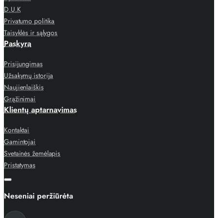
D.U.K
Privatumo politika
Taisyklės ir sąlygos
Paskyra
Prisijungimas
Užsakymų istorija
Naujienlaiškis
Grąžinimai
Klientų aptarnavimas
Kontaktai
Gamintojai
Svetainės žemėlapis
Pristatymas
Neseniai peržiūrėta