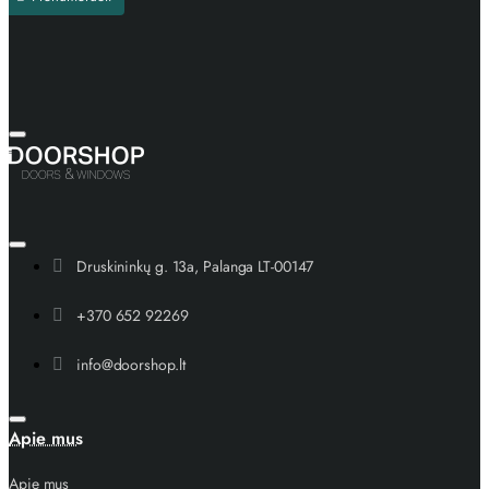
Druskininkų g. 13a, Palanga LT-00147
+370 652 92269
info@doorshop.lt
Apie mus
Apie mus