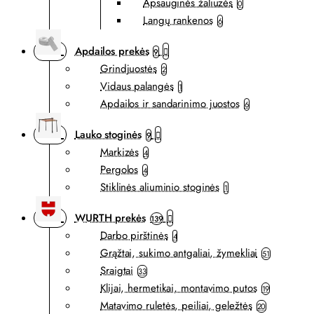
Apsauginės žaliuzės
0
Langų rankenos
6
Apdailos prekės
9
Grindjuostės
2
Vidaus palangės
1
Apdailos ir sandarinimo juostos
6
Lauko stoginės
9
Markizės
4
Pergolos
4
Stiklinės aliuminio stoginės
1
WURTH prekės
139
Darbo pirštinės
4
Grąžtai, sukimo antgaliai, žymekliai
51
Sraigtai
33
Klijai, hermetikai, montavimo putos
19
Matavimo ruletės, peiliai, geležtės
20