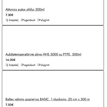
Aktyvios putos stiklui 500ml
7.30€
Į krepšelį
Pageidauti
Palyginti
Aukštatemperatūrinė alyva HHS 5000 su PTFE, 500ml
14.00€
Į krepšelį
Pageidauti
Palyginti
Baltas valymo popierius BASIC, 1 sluoksnio, 20 cm x 300 m
7.50€