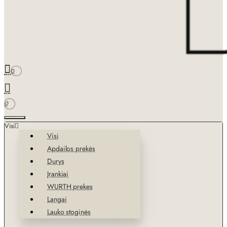
0
0
Visi
Visi
Apdailos prekės
Durys
Įrankiai
WURTH prekes
Langai
Lauko stoginės