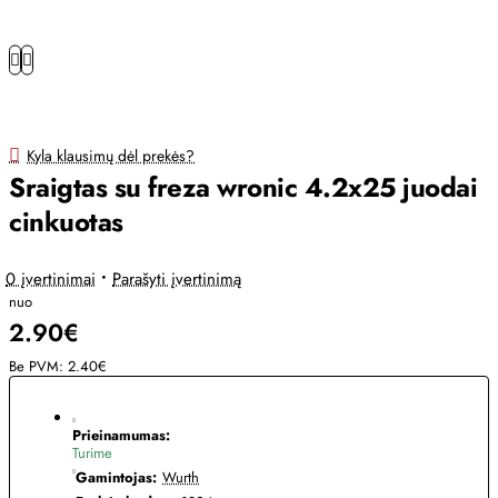
Kyla klausimų dėl prekės?
Sraigtas su freza wronic 4.2x25 juodai
cinkuotas
0 įvertinimai
•
Parašyti įvertinimą
nuo
2.90€
Be PVM: 2.40€
Prieinamumas:
Turime
Gamintojas:
Wurth