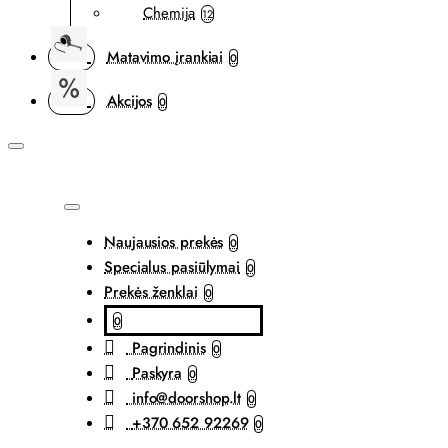
Chemija
12
Matavimo įrankiai
0
Akcijos
0
Naujausios prekės
0
Specialus pasiūlymai
0
Prekės ženklai
0
0
Pagrindinis
0
Paskyra
0
info@doorshop.lt
0
+370 652 92269
0