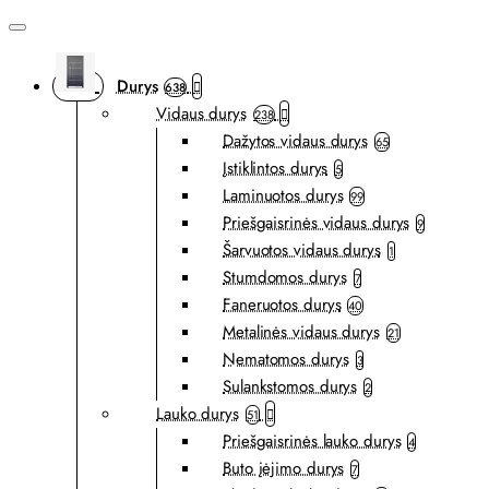
Durys
638
Vidaus durys
238
Dažytos vidaus durys
65
Įstiklintos durys
5
Laminuotos durys
99
Priešgaisrinės vidaus durys
9
Šarvuotos vidaus durys
1
Stumdomos durys
7
Faneruotos durys
40
Metalinės vidaus durys
21
Nematomos durys
3
Sulankstomos durys
2
Lauko durys
51
Priešgaisrinės lauko durys
4
Buto įėjimo durys
7