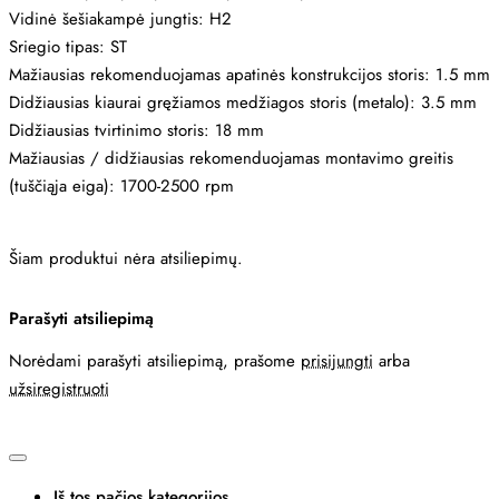
Vidinė šešiakampė jungtis: H2
Sriegio tipas: ST
Mažiausias rekomenduojamas apatinės konstrukcijos storis: 1.5 mm
Didžiausias kiaurai gręžiamos medžiagos storis (metalo): 3.5 mm
Didžiausias tvirtinimo storis: 18 mm
Mažiausias / didžiausias rekomenduojamas montavimo greitis
(tuščiąja eiga): 1700-2500 rpm
Šiam produktui nėra atsiliepimų.
Parašyti atsiliepimą
Norėdami parašyti atsiliepimą, prašome
prisijungti
arba
užsiregistruoti
Iš tos pačios kategorijos