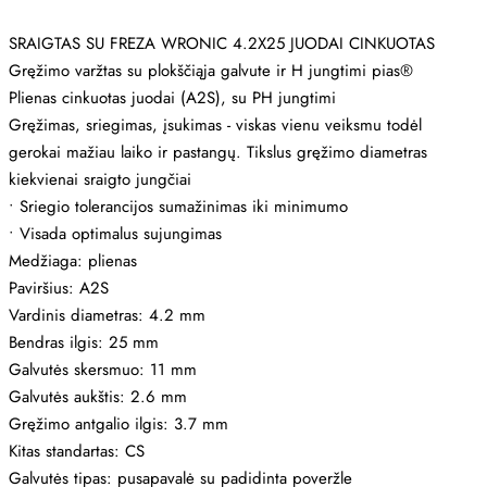
SRAIGTAS SU FREZA WRONIC 4.2X25 JUODAI CINKUOTAS
Gręžimo varžtas su plokščiąja galvute ir H jungtimi pias®
Plienas cinkuotas juodai (A2S), su PH jungtimi
Gręžimas, sriegimas, įsukimas - viskas vienu veiksmu todėl
gerokai mažiau laiko ir pastangų. Tikslus gręžimo diametras
kiekvienai sraigto jungčiai
•
Sriegio tolerancijos sumažinimas iki minimumo
•
Visada optimalus sujungimas
Medžiaga: plienas
Paviršius: A2S
Vardinis diametras: 4.2 mm
Bendras ilgis: 25 mm
Galvutės skersmuo: 11 mm
Galvutės aukštis: 2.6 mm
Gręžimo antgalio ilgis: 3.7 mm
Kitas standartas: CS
Galvutės tipas: pusapavalė su padidinta poveržle